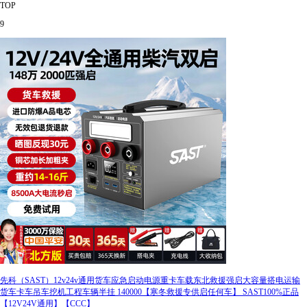
TOP
9
先科（SAST）12v24v通用货车应急启动电源重卡车载东北救援强启大容量搭电运输
货车卡车吊车挖机工程车辆半挂 140000【寒冬救援专供启任何车】 SAST100%正品
【12V24V通用】【CCC】