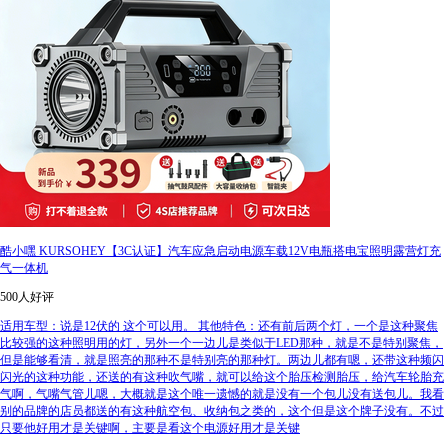
酷小嘿 KURSOHEY【3C认证】汽车应急启动电源车载12V电瓶搭电宝照明露营灯充
气一体机
500人好评
适用车型：说是12伏的 这个可以用。 其他特色：还有前后两个灯，一个是这种聚焦
比较强的这种照明用的灯，另外一个一边儿是类似于LED那种，就是不是特别聚焦，
但是能够看清，就是照亮的那种不是特别亮的那种灯。两边儿都有嗯，还带这种频闪
闪光的这种功能，还送的有这种吹气嘴，就可以给这个胎压检测胎压，给汽车轮胎充
气啊，气嘴气管儿嗯，大概就是这个唯一遗憾的就是没有一个包儿没有送包儿。我看
别的品牌的店员都送的有这种航空包、收纳包之类的，这个但是这个牌子没有。不过
只要他好用才是关键啊，主要是看这个电源好用才是关键