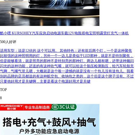
酷小嘿 KURSOHEY汽车应急启动电源车载12V电瓶搭电宝照明露营灯充气一体机
500人好评
适用车型：说是12伏的 这个可以用。 其他特色：还有前后两个灯，一个是这种聚焦
比较强的这种照明用的灯，另外一个一边儿是类似于LED那种，就是不是特别聚焦，
但是能够看清，就是照亮的那种不是特别亮的那种灯。两边儿都有嗯，还带这种频闪
闪光的这种功能，还送的有这种吹气嘴，就可以给这个胎压检测胎压，给汽车轮胎充
气啊，气嘴气管儿嗯，大概就是这个唯一遗憾的就是没有一个包儿没有送包儿。我看
别的品牌的店员都送的有这种航空包、收纳包之类的，这个但是这个牌子没有。不过
只要他好用才是关键啊，主要是看这个电源好用才是关键
TOP
8