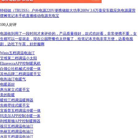
特锐锶（TRUISS）户外电源220V便携储能大功率200W 3.6万毫安车载应急电源露营
摆摊笔记本手机直播移动电源充电宝
100人好评
电源收到用了一段时间才来评价的，产品质量很好，款式也好看，非常便携不重，女
生都可以一提就走，现在公园野餐也太舒服了，给笔记本充电非常方便，边看电视
剧，边吃下午茶，好舒服啊
Winix五档调温电油汀
艾维莱二档调温小太阳
ElizaveccaAPP控制暖风机
白领公社机械式冷暖一体
其他品牌二档调温暖手宝
电热油汀电暖气
电暖器好
惠当家立式暖手宝
美的取暖
暖煌三档调温暖脚器
先锋壁挂式暖手宝
宜盾普五档调温冷暖一体
玛克尔APP控制冷暖一体
利维斯顿APP控制暖脚器
视贝五档调温电油汀
热丽五档调温电油汀
水田五档调温电油汀