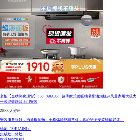
老板【金榜热卖现货】F30（60A0S）超薄欧式顶吸抽吸排油烟机24风量家用大吸力
一级能效静音上门安装
20000人好评
安装服务很好，沟通很顺畅，全程体验感非常棒，真心给予安装师傅好评。
帅尼（SHUAINI）
集成灶一体灶
欧诚触控集成灶