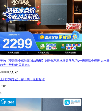
美的【安睡无冷感M9S Max增压】16升燃气热水器天然气 7A一级恒温全程暖 大水量
四大一级静音 国补15%
200000人好评
上门安装专业，穿工装，流程标准
TOP
4