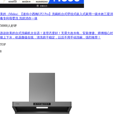
美的（Midea）【迷你小西梅UP2 Pro】洗碗机台式壁挂式嵌入式家用一级水效三星消
毒专利母婴洗 洗烘消存一体
50000人好评
选这款美的台式洗碗机太合适！送货态度好！无需大改水电，安装便捷。师傅细心对
接上下水，机器颜值在线，清洗烘干稳定，以后不用手动洗碗，强烈推荐！
TOP
8