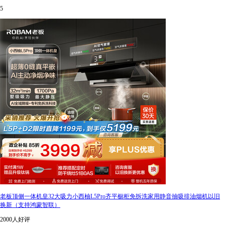
5
老板顶侧一体机皇32大吸力小西柚L5Pro齐平橱柜免拆洗家用静音抽吸排油烟机以旧
换新（支持鸿蒙智联）
2000人好评