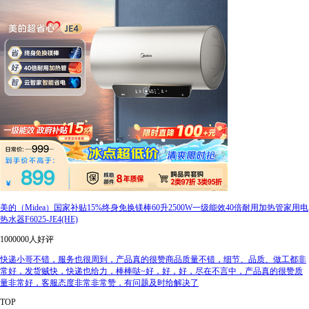
美的（Midea）国家补贴15%终身免换镁棒60升2500W一级能效40倍耐用加热管家用电
热水器F6025-JE4(HE)
1000000人好评
快递小哥不错，服务也很周到，产品真的很赞商品质量不错，细节、品质、做工都非
常好，发货贼快，快递也给力，棒棒哒~好，好，好，尽在不言中，产品真的很赞质
量非常好，客服态度非常非常赞，有问题及时给解决了
TOP