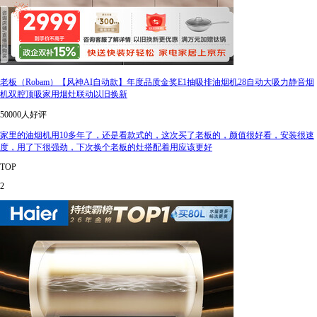
老板（Robam）【风神AI自动款】年度品质金奖E1抽吸排油烟机28自动大吸力静音烟
机双腔顶吸家用烟灶联动以旧换新
50000人好评
家里的油烟机用10多年了，还是看款式的，这次买了老板的，颜值很好看，安装很速
度，用了下很强劲，下次换个老板的灶搭配着用应该更好
TOP
2