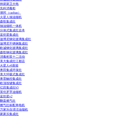
帅厨厨卫大电
先科消毒柜
潮邦（caoban）
火星人抽油烟机
森歌集成灶
抽油烟机一体机
分体式集成灶吉本
蓝炬星集成灶
迪博尼钢化玻璃集成灶
迪博尼不锈钢集成灶
欧诚钢化玻璃集成灶
森歌钢化玻璃集成灶
消毒柜双十二活动
美大集成灶江都店
火星人e6蒸箱
奥田集成环保灶
美大环吸式集成灶
奥普触控集成灶
欧顶按键集成灶
亿田集成灶b5
英伦罗孚油烟机
蓝炬星v2
翻盖燃气灶
燃气灶标配单电机
万家乐自清洁油烟机
家家乐集成灶