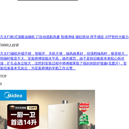
方太F5欧式顶吸油烟机 27自动巡航风量 智感净味 烟灶联动 挥手感应 APP智控大吸力
50000人好评
方太F5烟机外观不错，智能开、关机方便，抽风效果好，但强档抽风时，噪音较大，
弱抽时噪音不大。安装师傅技能水平高，操作规范，由于是拆旧换新本来耽心拆吊
顶，扩孔会灰尘较大，没想到安装过程中师傅都釆取了很好的防护措施(见图片)，安
装结束基本无灰尘，为安装师傅的辛勤工作点赞。
TOP
9