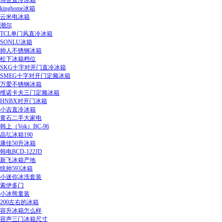
博世直冷冰箱
kinghome冰箱
云米电冰箱
潮尔
TCL单门风直冷冰箱
SONLU冰箱
帅人不锈钢冰箱
松下冰箱档位
SKG十字对开门直冷冰箱
SMEG十字对开门定频冰箱
万爱不锈钢冰箱
维诺卡夫三门定频冰箱
HNBX对开门冰箱
小吉直冷冰箱
黄石二手大家电
韩上（Vok）BC-96
晶弘冰箱190
康佳50升冰箱
韩电BCD-122JD
新飞冰箱产地
统帅593冰箱
小迷你冰洗套装
索伊多门
小冰熊童装
200左右的冰箱
容升冰箱怎么样
容声三门冰箱尺寸