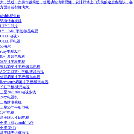
大，洗过一次操作很简便，使用功能清晰易懂，安排师傅上门安装的速度也很快，各
方面目前都挺满意。
oled电视售价
55海信电视机
HEYE 75片
LY LR-RC平板/液晶电视
OLED电视60
OLED屏电视
55海尔
sony电视32寸
80寸夏普电视机
58英寸平板电视
统帅55英寸平板/液晶电视
AOCG43英寸平板/液晶电视
信颐45英寸平板/液晶电视
Revotouch45英寸平板/液晶电视
长虹平板/液晶电视
三星70ku3600电视多钱
24寸电视机
三角牌电视机
三星55寸平板电视
10寸电视
昌王牌50寸led电视
创维（Skyworth）W8
创维 39 4k
昌王牌无边框电视