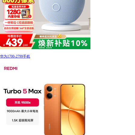
华为1700-2799手机