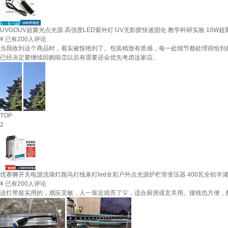
UVGOUV超聚光点光源 高强度LED紫外灯 UV无影胶快速固化 教学科研实验 10W超聚
¥
已有200人评论
当我收到这个商品时，着实被惊艳到了。包装精致有质感，每一处细节都处理得恰到
已经决定要继续回购啦👏以后有需要还会优先考虑这家店。
TOP
2
优赛狮开关电源洗墙灯跑马灯线条灯led全彩户外点光源护栏管变压器 400瓦全铝半
¥
已有200人评论
这灯带挺实用的，感应灵敏，人一靠近就亮了💡，适合厨房或玄关用。接线也方便，