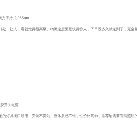
光手持式 365nm
好处，让人一看就觉得很高级。物流速度更是快得惊人，下单没多久就送到了，完全
灌胶开关电源
配的灯具接口通用，安装不费劲。整体质感不错，性价比高👍，推荐给需要智能照明