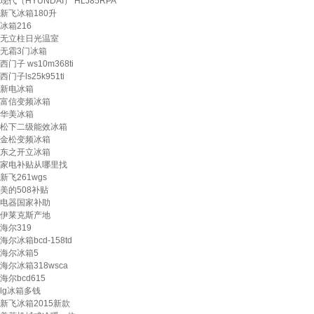
现代（HYUNDAI） HLJ85RPA
新飞冰箱180升
冰箱216
无立柱日光温室
无霜3门冰箱
西门子 ws10m368ti
西门子ls25k951ti
新电冰箱
富信变频冰箱
华美冰箱
松下二级能效冰箱
金松变频冰箱
东之开立冰箱
家电补贴从哪里找
新飞261wgs
美的508补贴
电器国家补助
伊莱克斯产地
海尔319
海尔冰箱bcd-158td
海尔冰箱5
海尔冰箱318wsca
海尔bcd615
lg冰箱多钱
新飞冰箱2015新款