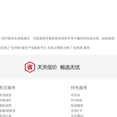
光源产品！因可能存在系统缓存、页面更新导致价格变动异常等不确定性情况出现，如您发现
据总线
广告营销
城市产业服务平台
京东云帮助文档
广告热搜
通用
省
天天低价，畅选无忧
售后服务
特色服务
售后政策
夺宝岛
价格保护
DIY装机
退款说明
延保服务
返修/退换货
京东E卡
取消订单
京东通信