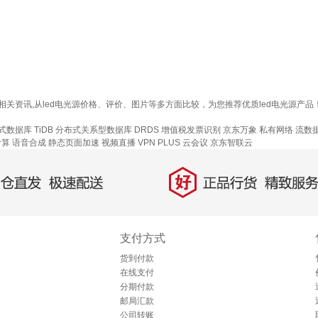
多少钱等相关资讯,从led电光源价格、评价、图片等多方面比较，为您推荐优质led电
式数据库 TiDB
分布式关系型数据库 DRDS
增值税发票识别
京东万象
私有网络
流数
计算
语音合成
静态页面加速
视频直播
VPN
PLUS 云会议
京东智联云
好
直发，极速配送
正品行货，精致服务
支付方式
货到付款
在线支付
分期付款
邮局汇款
公司转账