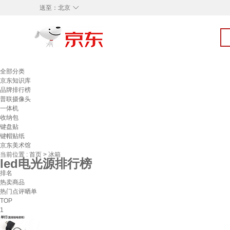
◇
送至：
北京
全部分类
京东知识库
品牌排行榜
普联摄像头
一体机
收纳包
键盘贴
键帽贴纸
京东美术馆
当前位置 :
首页
>
冰箱
led电光源排行榜
排名
热卖商品
热门点评晒单
TOP
1