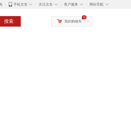
◇
◇
◇
◇
购
手机京东
关注京东
客户服务
网站导航
0
搜索
我的购物车
>