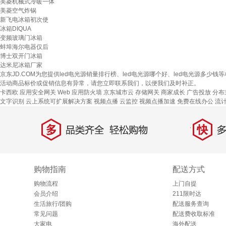
美菱机械式冷暖一体
美菱空气炸锅
新飞电冰箱初次使
冰箱DIQUA
变频玻璃门冰箱
蚌埠海尔电器仅后
博士双开门冰箱
达米尼冰箱厂家
京东JD.COM为您提供led电光源销量排行榜、led电光源哪个好、led电光源
活动商品标价或促销信息有异常，请您立即联系我们，以便我们及时补正。
卡西欧
应用安全网关
Web 应用防火墙
京东城市云
存储网关
商家成长
广告投放
分布
文字识别
云上系统可扩展解决方案
视频点播
云监控
视频点播加速
免费在线办公
流
多
快
品类齐全，轻松购物
多仓
购物指南
配送方式
购物流程
上门自提
会员介绍
211限时达
生活旅行/团购
配送服务查询
常见问题
配送费收取标准
大家电
海外配送