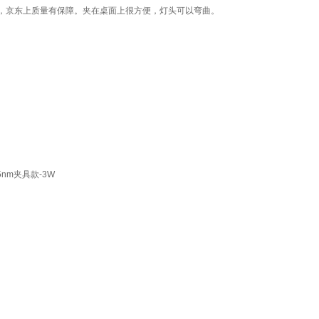
，京东上质量有保障。夹在桌面上很方便，灯头可以弯曲。
nm夹具款-3W