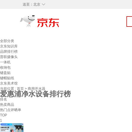
◇
送至：
北京
全部分类
京东知识库
品牌排行榜
普联摄像头
一体机
收纳包
键盘贴
键帽贴纸
京东美术馆
当前位置 :
首页
>
商用开水器
爱惠浦净水设备排行榜
排名
热卖商品
热门点评晒单
TOP
1