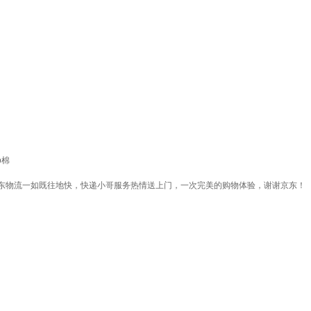
p棉
东物流一如既往地快，快递小哥服务热情送上门，一次完美的购物体验，谢谢京东！