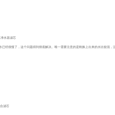
化水净水器滤芯
水已经很慢了，这个问题得到彻底解决。唯一需要注意的是刚换上出来的水比较混，泛
复合滤芯