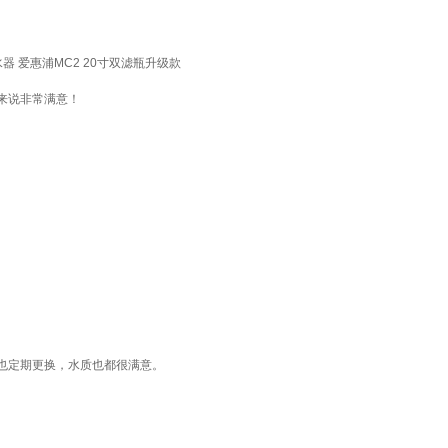
器 爱惠浦MC2 20寸双滤瓶升级款
来说非常满意！
也定期更换，水质也都很满意。