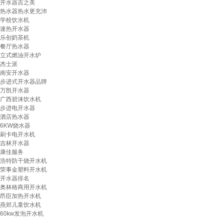
开水器吉之美
热水器热水更充沛
学校饮水机
速热开水器
乐创奶茶机
餐厅热水器
立式燃油开水炉
杰士派
南安开水器
步进式开水器品牌
万凯开水器
广西碧涞饮水机
步进电开水器
酒店热水器
6KW烧水器
刷卡电开水机
吉林开水器
康佳服务
浩特防干烧开水机
荣事金塑料开水机
开水器排名
奥林格商用开水机
昂臣加热开水机
燕郊儿童饮水机
60kw发泡开水机