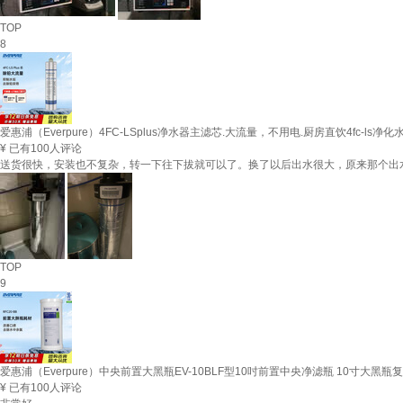
TOP
8
爱惠浦（Everpure）4FC-LSplus净水器主滤芯.大流量，不用电.厨房直饮4fc-ls净
¥
已有100人评论
送货很快，安装也不复杂，转一下往下拔就可以了。换了以后出水很大，原来那个出
TOP
9
爱惠浦（Everpure）中央前置大黑瓶EV-10BLF型10吋前置中央净滤瓶 10寸大黑瓶
¥
已有100人评论