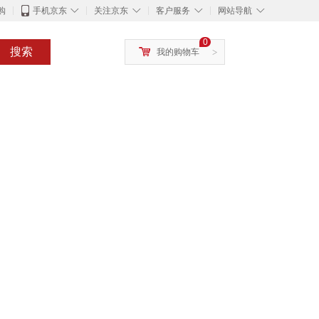
◇
◇
◇
◇
购
手机京东
关注京东
客户服务
网站导航
0
搜索
我的购物车
>