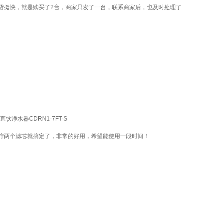
货挺快，就是购买了2台，商家只发了一台，联系商家后，也及时处理了
饮净水器CDRN1-7FT-S
拧两个滤芯就搞定了，非常的好用，希望能使用一段时间！