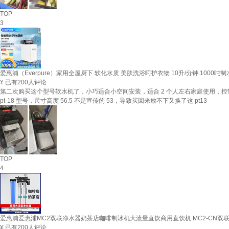
TOP
3
爱惠浦（Everpure）家用全屋厨下 软化水质 美肤洗浴呵护衣物 10升/分钟 1000吨制
¥
已有200人评论
第二次购买这个型号软水机了，小巧适合小空间安装，适合 2 个人左右家庭使用
pt-18 型号，尺寸高度 56.5 不是宣传的 53，导致买回来放不下又换了这 pt13
TOP
4
爱惠浦爱惠浦MC2双联净水器奶茶店咖啡制冰机大流量直饮商用直饮机 MC2-CN双联
¥
已有200人评论