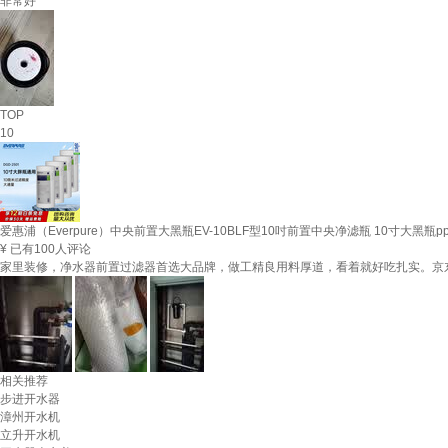
非常好
TOP
10
爱惠浦（Everpure）中央前置大黑瓶EV-10BLF型10吋前置中央净滤瓶 10寸大黑瓶p
¥
已有100人评论
家里装修，净水器前置过滤器首选大品牌，做工精良用料厚道，看着就好吃扎实。京
相关推荐
步进开水器
漳州开水机
立升开水机