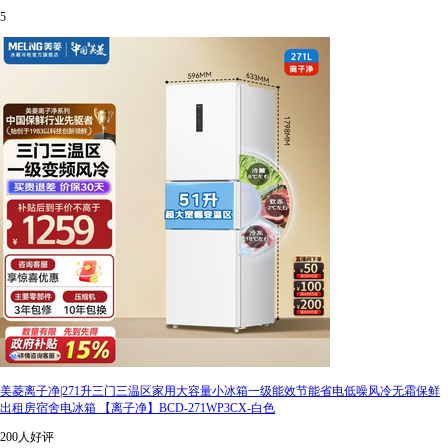
5
美菱离子净|271升三门三温区家用大容量小冰箱一级能效节能省电低噪风冷无霜保鲜
出租房宿舍电冰箱 【离子净】BCD-271WP3CX-白色
200人好评