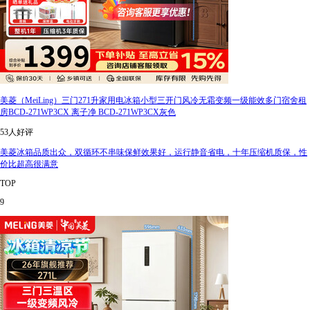
美菱（MeiLing）三门271升家用电冰箱小型三开门风冷无霜变频一级能效多门宿舍租
房BCD-271WP3CX 离子净 BCD-271WP3CX灰色
53人好评
美菱冰箱品质出众，双循环不串味保鲜效果好，运行静音省电，十年压缩机质保，性
价比超高很满意
TOP
9