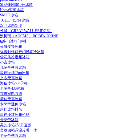
SIEMENS610升冰箱
Homa变频冰箱
SMEG冰箱
TCL三门定频冰箱
双门冰箱新飞
长城（GREAT WALL FRIDGE）
澳柯玛（AUCMA）BC/BD-100HNE
lg多门冰箱门中门
长城变频冰箱
远东时代对开门风直冷冰箱
雪花风冷定频冰箱
小吉冰箱
凡萨帝变频冰箱
康佳bcd192mt冰箱
京东无霜冰箱
海信冰箱536价格
卡萨帝430冰箱
京东家电频道
康佳无霜冰箱
卡萨帝迷你冰箱
康佳冰箱排名
康佳小红冰箱价格
卡萨帝冰箱
美的冰箱258升变频
美菱四档调温冷暖一体
卡萨帝变频冰箱