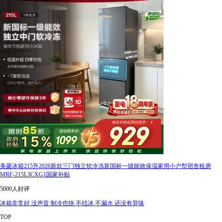
美菱冰箱215升2026新款三门独立软冷冻新国标一级能效保湿家用小户型宿舍租房
MRF-215L3CXG1国家补贴
5000人好评
冰箱非常好 没声音 制冷也快 不结冰 不漏水 还没有异味
TOP