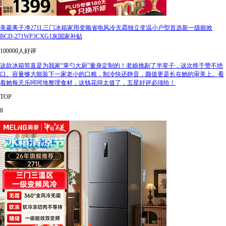
美菱离子净271L三门冰箱家用变频省电风冷无霜独立变温小户型首选新一级能效
BCD-271WP3CXG1灰国家补贴
100000人好评
这款冰箱简直是为我家“掌勺大厨”量身定制的！老娘挑剔了半辈子，这次终于赞不绝
口。容量够大能装下一家老小的口粮，制冷快还静音，颜值更是长在她的审美上。看
着她每天乐呵呵地整理食材，这钱花得太值了，五星好评必须给！
TOP
8