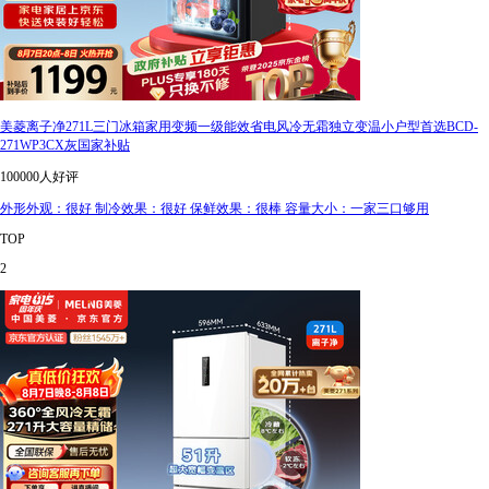
美菱离子净271L三门冰箱家用变频一级能效省电风冷无霜独立变温小户型首选BCD-
271WP3CX灰国家补贴
100000人好评
外形外观：很好 制冷效果：很好 保鲜效果：很棒 容量大小：一家三口够用
TOP
2