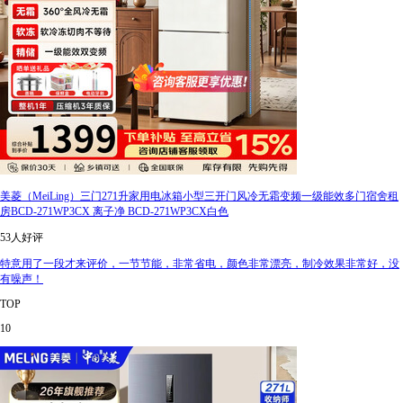
美菱（MeiLing）三门271升家用电冰箱小型三开门风冷无霜变频一级能效多门宿舍租
房BCD-271WP3CX 离子净 BCD-271WP3CX白色
53人好评
特意用了一段才来评价，一节节能，非常省电，颜色非常漂亮，制冷效果非常好，没
有噪声！
TOP
10