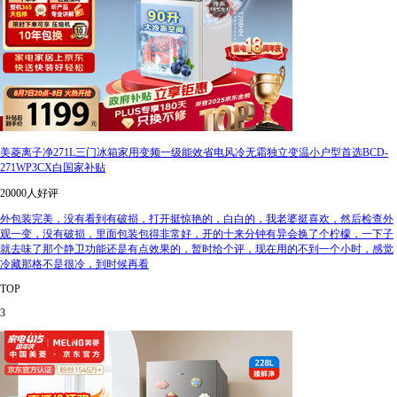
美菱离子净271L三门冰箱家用变频一级能效省电风冷无霜独立变温小户型首选BCD-
271WP3CX白国家补贴
20000人好评
外包装完美，没有看到有破损，打开挺惊艳的，白白的，我老婆挺喜欢，然后检查外
观一变，没有破损，里面包装包得非常好，开的十来分钟有异会换了个柠檬，一下子
就去味了那个静卫功能还是有点效果的，暂时给个评，现在用的不到一个小时，感觉
冷藏那格不是很冷，到时候再看
TOP
3