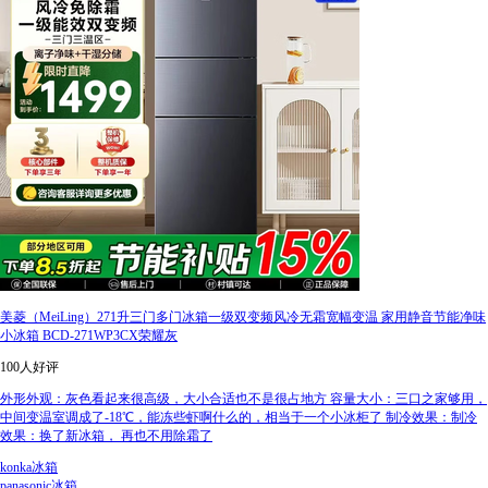
美菱（MeiLing）271升三门多门冰箱一级双变频风冷无霜宽幅变温 家用静音节能净味
小冰箱 BCD-271WP3CX荣耀灰
100人好评
外形外观：灰色看起来很高级，大小合适也不是很占地方 容量大小：三口之家够用，
中间变温室调成了-18℃，能冻些虾啊什么的，相当于一个小冰柜了 制冷效果：制冷
效果：换了新冰箱， 再也不用除霜了
konka冰箱
panasonic冰箱