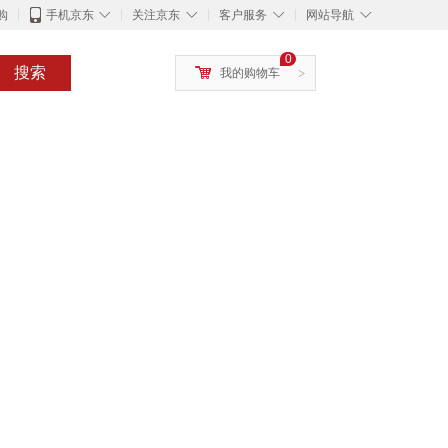
◇
◇
◇
◇
购
手机京东
关注京东
客户服务
网站导航
0
搜索
我的购物车
>