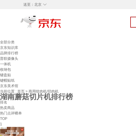
◇
送至：
北京
全部分类
京东知识库
品牌排行榜
普联摄像头
一体机
收纳包
键盘贴
键帽贴纸
京东美术馆
当前位置 :
首页
>
商用绞肉机/切肉机
湖南蘑菇切片机排行榜
排名
热卖商品
热门点评晒单
TOP
1