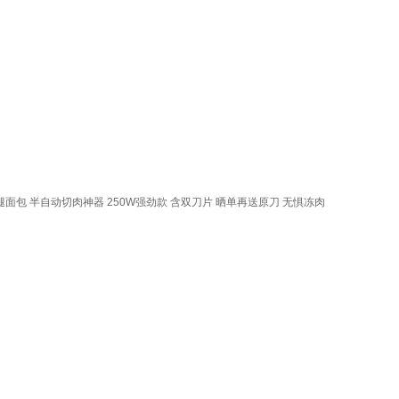
面包 半自动切肉神器 250W强劲款 含双刀片 晒单再送原刀 无惧冻肉