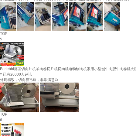
TOP
5
Borlebbi德国切肉片机羊肉卷切片机切肉机电动刨肉机家用小型刨牛肉肥牛肉卷机火腿
¥
已有20000人评论
外观精致，切肉很迅速，非常满意👍
TOP
6