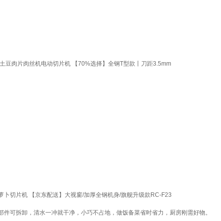
豆肉片肉丝机电动切片机 【70%选择】全钢T型款丨刀距3.5mm
卜切片机 【京东配送】大视窗/加厚全钢机身/旗舰升级款RC-F23
部件可拆卸，清水一冲就干净，小巧不占地，做饭备菜省时省力，厨房刚需好物。