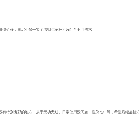
做得挺好，厨房小帮手实至名归👏多种刀片配合不同需求
没有特别出彩的地方，属于无功无过。日常使用没问题，性价比中等，希望后续品控