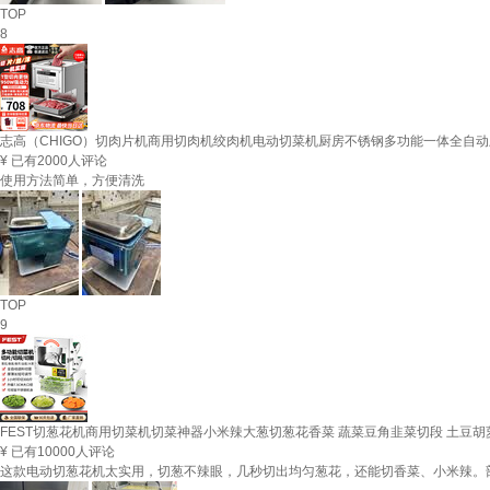
TOP
8
志高（CHIGO）切肉片机商用切肉机绞肉机电动切菜机厨房不锈钢多功能一体全自动土
¥
已有2000人评论
使用方法简单，方便清洗
TOP
9
FEST切葱花机商用切菜机切菜神器小米辣大葱切葱花香菜 蔬菜豆角韭菜切段 土豆胡萝
¥
已有10000人评论
这款电动切葱花机太实用，切葱不辣眼，几秒切出均匀葱花，还能切香菜、小米辣。