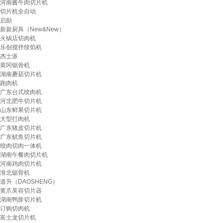
河南酱牛肉切片机
切片机全自动
启励
新新厨具（New&New）
火锅店切肉机
乐创搅拌绞馅机
杰士派
黄冈锯骨机
湖南蘑菇切片机
跑肉机
广东台式绞肉机
河北肥牛切片机
山东鲜果切片机
大型打肉机
广东猪皮切片机
广东鱿鱼切片机
绞肉切肉一体机
湖南午餐肉切片机
河南鸡肉切片机
淮北锯骨机
道升（DAOSHENG）
黄爪美容切片器
湖南鸭胗切片机
订购切肉机
富士龙切片机