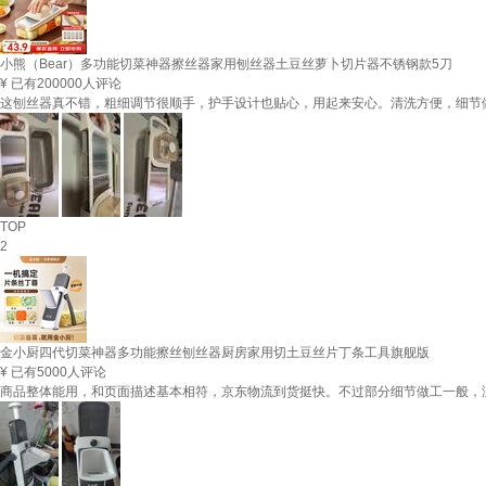
小熊（Bear）多功能切菜神器擦丝器家用刨丝器土豆丝萝卜切片器不锈钢款5刀
¥
已有200000人评论
这刨丝器真不错，粗细调节很顺手，护手设计也贴心，用起来安心。清洗方便，细节
TOP
2
金小厨四代切菜神器多功能擦丝刨丝器厨房家用切土豆丝片丁条工具旗舰版
¥
已有5000人评论
商品整体能用，和页面描述基本相符，京东物流到货挺快。不过部分细节做工一般，