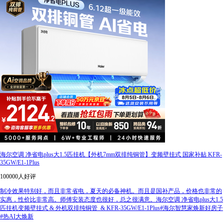
海尔空调 净省电plus大1.5匹挂机【外机7mm双排纯铜管】变频壁挂式 国家补贴 KFR-
35GW/E1-1Plus
100000人好评
制冷效果特别好，而且非常省电，夏天的必备神机。而且是国补产品，价格也非常的
实惠，性价比非常高。师傅安装态度也很好，总之很满意。海尔空调 净省电plus大1.5
匹挂机变频壁挂式 & 外机双排纯铜管 & KFR-35GW/E1-1Plus#海尔智慧家焕新好房子
#热AI大焕新