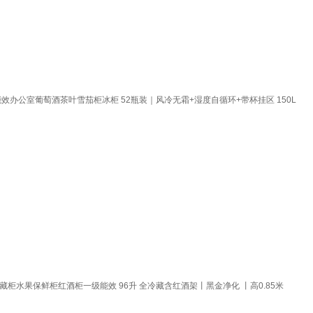
办公室葡萄酒茶叶雪茄柜冰柜 52瓶装｜风冷无霜+湿度自循环+带杯挂区 150L
藏柜水果保鲜柜红酒柜一级能效 96升 全冷藏含红酒架丨黑金净化 丨高0.85米