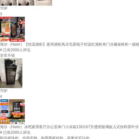
TOP
3
海尔（Haier）【恒温酒柜】家用酒柜风冷无霜电子控温红酒柜单门冷藏保鲜柜一级能效
¥
已有2000人评论
非常不错
TOP
4
海尔（Haier）冰吧家用客厅办公室单门小冰箱136/167升透明玻璃嵌入式饮料茶叶冷
¥
已有2000人评论
制冷挺快的，也很安静，利用率挺好的，容量也可以的。