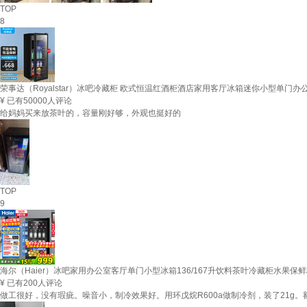
TOP
8
荣事达（Royalstar）冰吧冷藏柜 欧式恒温红酒柜酒店家用客厅冰箱迷你小型单门办
¥
已有50000人评论
给妈妈买来放茶叶的，容量刚好够，外观也挺好的
TOP
9
海尔（Haier）冰吧家用办公室客厅单门小型冰箱136/167升饮料茶叶冷藏柜水果保
¥
已有200人评论
做工很好，没有瑕疵。噪音小，制冷效果好。用环戊烷R600a做制冷剂，装了21g。额定