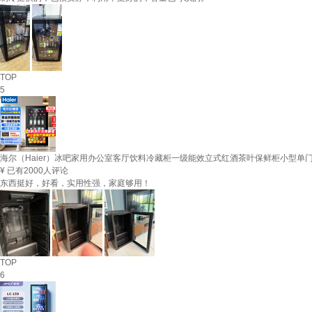
TOP
5
海尔（Haier）冰吧家用办公室客厅饮料冷藏柜一级能效立式红酒茶叶保鲜柜小型单门透
¥
已有2000人评论
东西挺好，好看，实用性强，家庭够用！
TOP
6