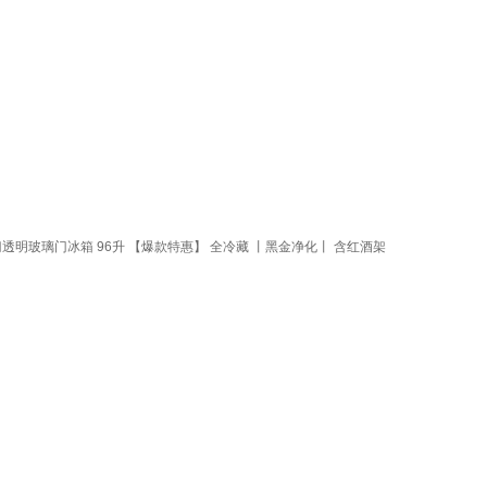
明玻璃门冰箱 96升 【爆款特惠】 全冷藏 丨黑金净化丨 含红酒架