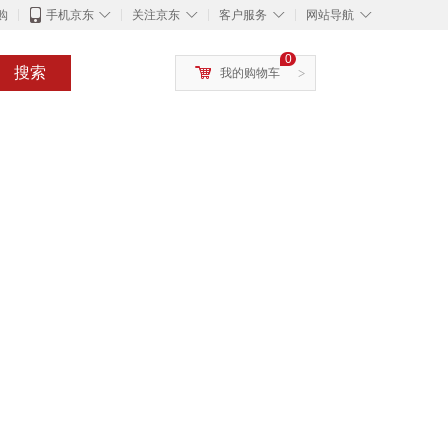
◇
◇
◇
◇
购
手机京东
关注京东
客户服务
网站导航
0
搜索
我的购物车
>