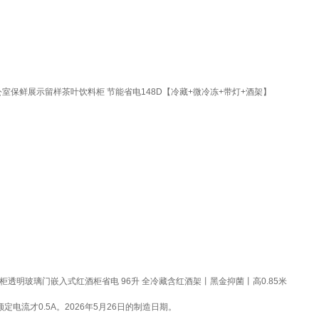
公室保鲜展示留样茶叶饮料柜 节能省电148D【冷藏+微冷冻+带灯+酒架】
鲜柜透明玻璃门嵌入式红酒柜省电 96升 全冷藏含红酒架丨黑金抑菌丨高0.85米
电流才0.5A。2026年5月26日的制造日期。