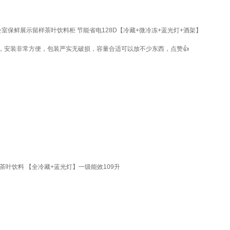
公室保鲜展示留样茶叶饮料柜 节能省电128D【冷藏+微冷冻+蓝光灯+酒架】
，安装非常方便，包装严实无破损，容量合适可以放不少东西，点赞👍
叶饮料 【全冷藏+蓝光灯】一级能效109升