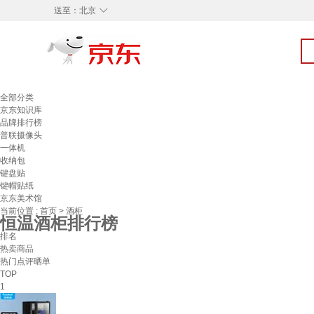
◇
送至：
北京
全部分类
京东知识库
品牌排行榜
普联摄像头
一体机
收纳包
键盘贴
键帽贴纸
京东美术馆
当前位置 :
首页
>
酒柜
恒温酒柜排行榜
排名
热卖商品
热门点评晒单
TOP
1