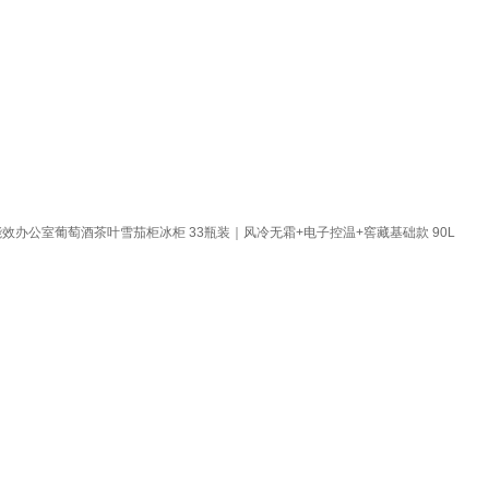
效办公室葡萄酒茶叶雪茄柜冰柜 33瓶装｜风冷无霜+电子控温+窖藏基础款 90L