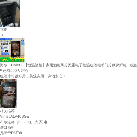
TOP
10
海尔（Haier）【恒温酒柜】家用酒柜风冷无霜电子控温红酒柜单门冷藏保鲜柜一级能
¥
已有500人评论
红酒冰箱很好用，美观实用，存酒安心！
相关推荐
VintecALV40SGE
布尔道格（bulldog）大 家 电
进口酒柜
凡萨帝FST08