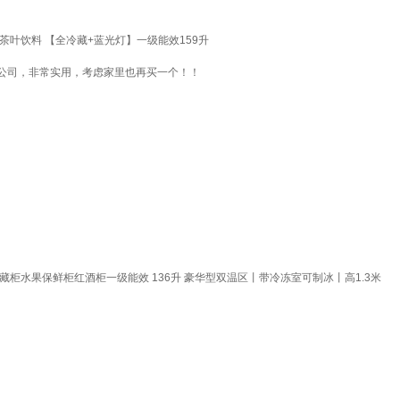
叶饮料 【全冷藏+蓝光灯】一级能效159升
公司，非常实用，考虑家里也再买一个！！
冷藏柜水果保鲜柜红酒柜一级能效 136升 豪华型双温区丨带冷冻室可制冰丨高1.3米