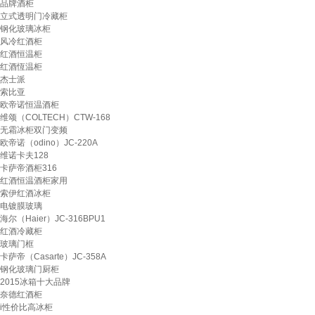
品牌酒柜
立式透明门冷藏柜
钢化玻璃冰柜
风冷红酒柜
红酒恒温柜
红酒恆温柜
杰士派
索比亚
欧帝诺恒温酒柜
维颂（COLTECH）CTW-168
无霜冰柜双门变频
欧帝诺（odino）JC-220A
维诺卡夫128
卡萨帝酒柜316
红酒恒温酒柜家用
索伊红酒冰柜
电镀膜玻璃
海尔（Haier）JC-316BPU1
红酒冷藏柜
玻璃门框
卡萨帝（Casarte）JC-358A
钢化玻璃门厨柜
2015冰箱十大品牌
奈德红酒柜
i性价比高冰柜