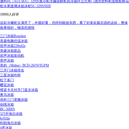
澳柯玛（AUCMA）329升展示柜冷藏保鲜柜风冷循环立式单门酒水饮料柜蛋糕柜鲜花
柜水果玻璃冰箱冰柜SC-329SNEB
10000人好评
这款冷藏柜太满意了，外观好看，也特别能放东西，看了好多款最后选的这款，整体
效果很好，物流也很快
三门冰箱Ronshen
美菱电脑控温冰箱
容声冰箱220rd2n
美菱冰箱新品
容声冰箱发动机
荣声冰箱
美的（Midea）BCD-261WTGPM
三开门冰箱排名
三星冰箱咋样
松下多门
樱花冰箱
维诺卡夫对开门直冷冰箱
奥马冰箱
倍科三门变频冰箱
创维冰箱
BC-50MN
325升海尔冰箱
bc92da
利勃海尔冰箱
4度冰箱