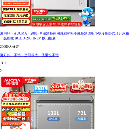
澳柯玛（AUCMA）208升单温冷柜家用减霜冰柜冷藏柜冷冻柜小型冷柜卧式顶开冰箱
一级能效 BC/BD-208HNEV 以旧换新
20000人好评
挺好的，不错，空间很大，质量也不错
TOP
2