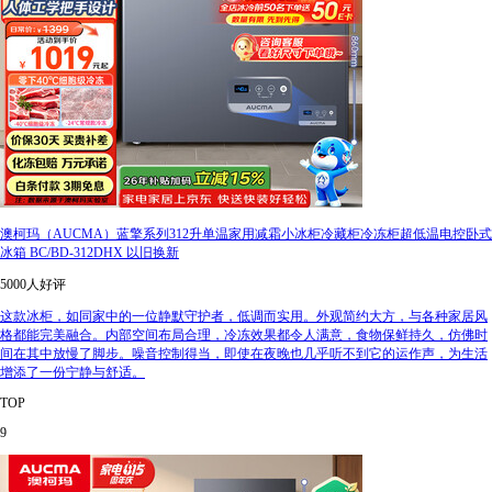
澳柯玛（AUCMA）蓝擎系列312升单温家用减霜小冰柜冷藏柜冷冻柜超低温电控卧式
冰箱 BC/BD-312DHX 以旧换新
5000人好评
这款冰柜，如同家中的一位静默守护者，低调而实用。外观简约大方，与各种家居风
格都能完美融合。内部空间布局合理，冷冻效果都令人满意，食物保鲜持久，仿佛时
间在其中放慢了脚步。噪音控制得当，即使在夜晚也几乎听不到它的运作声，为生活
增添了一份宁静与舒适。
TOP
9