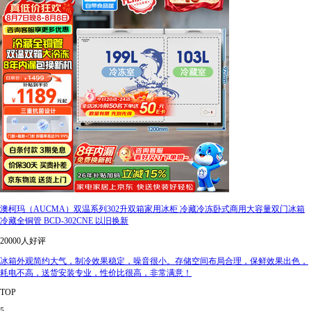
澳柯玛（AUCMA）双温系列302升双箱家用冰柜 冷藏冷冻卧式商用大容量双门冰箱
冷藏全铜管 BCD-302CNE 以旧换新
20000人好评
冰箱外观简约大气，制冷效果稳定，噪音很小。存储空间布局合理，保鲜效果出色，
耗电不高，送货安装专业，性价比很高，非常满意！
TOP