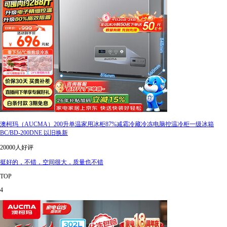
澳柯玛（AUCMA）200升单温家用冰柜87%减霜冷藏冷冻电脑控温冷柜一级冰箱
BC/BD-200DNE 以旧换新
20000人好评
挺好的，不错，空间很大，质量也不错
TOP
4