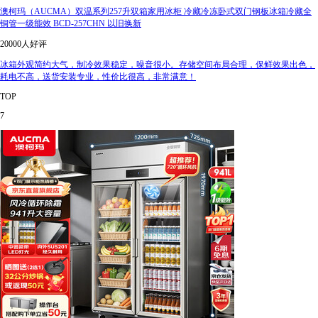
澳柯玛（AUCMA）双温系列257升双箱家用冰柜 冷藏冷冻卧式双门钢板冰箱冷藏全
铜管一级能效 BCD-257CHN 以旧换新
20000人好评
冰箱外观简约大气，制冷效果稳定，噪音很小。存储空间布局合理，保鲜效果出色，
耗电不高，送货安装专业，性价比很高，非常满意！
TOP
7