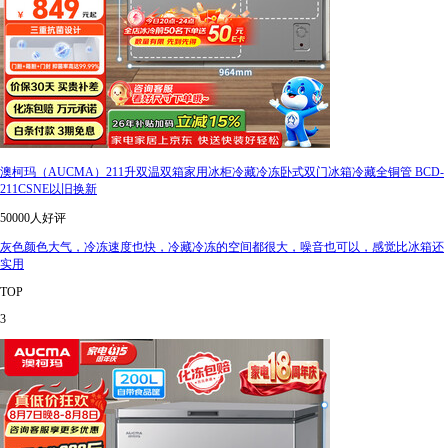
澳柯玛（AUCMA）211升双温双箱家用冰柜冷藏冷冻卧式双门冰箱冷藏全铜管 BCD-
211CSNE以旧换新
50000人好评
灰色颜色大气，冷冻速度也快，冷藏冷冻的空间都很大，噪音也可以，感觉比冰箱还
实用
TOP
3