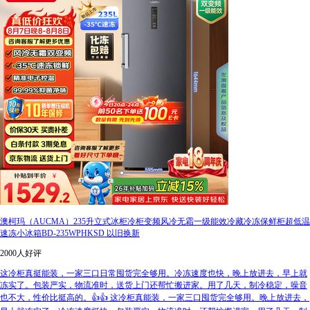
澳柯玛（AUCMA）235升立式冰柜冷柜变频风冷无霜一级能效冷藏冷冻保鲜柜超低温
速冻小冰箱BD-235WPHKSD 以旧换新
2000人好评
这冷柜真挺能装，一家三口日常囤货完全够用。冷冻速度也快，晚上放进去，早上就
冻实了。包装严实，物流准时，送货上门还帮忙搬进家。用了几天，制冷稳定，噪音
也不大，性价比挺高的。👍👍 这冷柜真能装，一家三口囤货完全够用。晚上放进去，