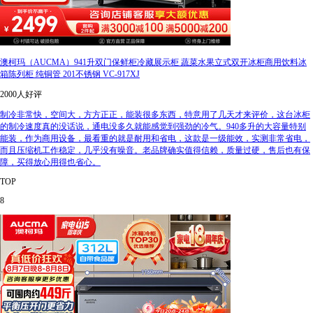
澳柯玛（AUCMA）941升双门保鲜柜冷藏展示柜 蔬菜水果立式双开冰柜商用饮料冰
箱陈列柜 纯铜管 201不锈钢 VC-917XJ
2000人好评
制冷非常快，空间大，方方正正，能装很多东西，特意用了几天才来评价，这台冰柜
的制冷速度真的没话说，通电没多久就能感觉到强劲的冷气。940多升的大容量特别
能装，作为商用设备，最看重的就是耐用和省电，这款是一级能效，实测非常省电，
而且压缩机工作稳定，几乎没有噪音。老品牌确实值得信赖，质量过硬，售后也有保
障，买得放心用得也省心。
TOP
8