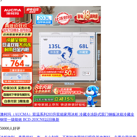
5
澳柯玛（AUCMA）双温系列203升双箱家用冰柜 冷藏冷冻卧式双门钢板冰箱冷藏全
铜管一级能效 BCD-203CNE以旧换新
50000人好评