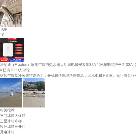
TOP
10
法纳通（Fraaton）家用空调电热水器大功率电器安装用32A 40A漏电保护开关 32A【1
¥
已有2000人评论
这款空调制冷效果特别给力，开机很快就能快速降温，出风柔和不直吹。运行噪音很
相关推荐
三门冰箱大促销
三星冰箱咋样
容升冰箱三开门
升电冰箱