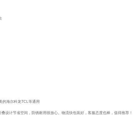
款
的海尔科龙TCL等通用
，折叠设计节省空间，防锈耐用很放心。物流快包装好，客服态度也棒，值得推荐！