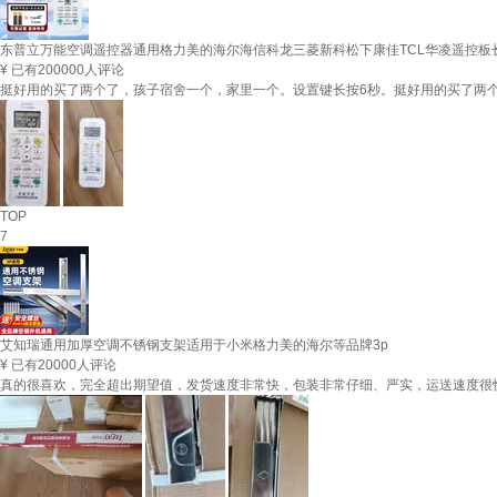
东普立万能空调遥控器通用格力美的海尔海信科龙三菱新科松下康佳TCL华凌遥控板
¥
已有200000人评论
挺好用的买了两个了，孩子宿舍一个，家里一个。设置键长按6秒。挺好用的买了两
TOP
7
艾知瑞通用加厚空调不锈钢支架适用于小米格力美的海尔等品牌3p
¥
已有20000人评论
真的很喜欢，完全超出期望值，发货速度非常快，包装非常仔细、严实，运送速度很