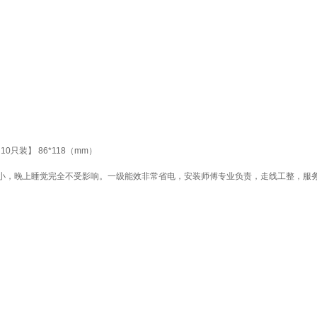
0只装】 86*118（mm）
小，晚上睡觉完全不受影响。一级能效非常省电，安装师傅专业负责，走线工整，服