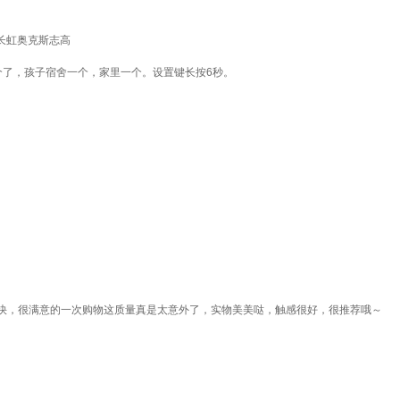
长虹奥克斯志高
个了，孩子宿舍一个，家里一个。设置键长按6秒。
快，很满意的一次购物这质量真是太意外了，实物美美哒，触感很好，很推荐哦～