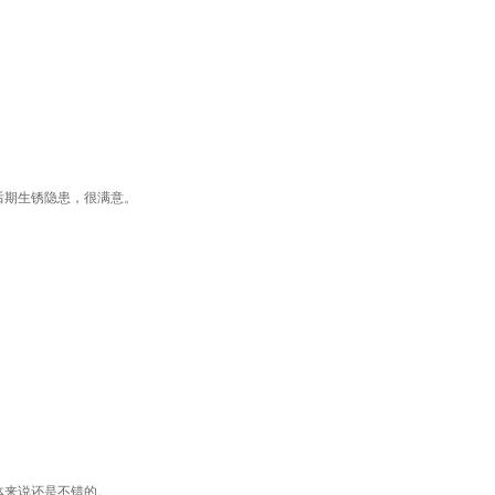
后期生锈隐患，很满意。
体来说还是不错的。