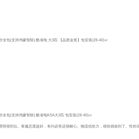
(支持鸿蒙智联) 酷省电 大3匹 【品质金奖】包安装(26-40)㎡
支持鸿蒙智联) 酷省电KSA大3匹 包安装(26-40)㎡
理得很到位。客服态度超好，有问必答还很耐心。物流也给力，很快就收到了。性价