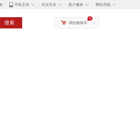
◇
◇
◇
◇
购
手机京东
关注京东
客户服务
网站导航
0
搜索
我的购物车
>