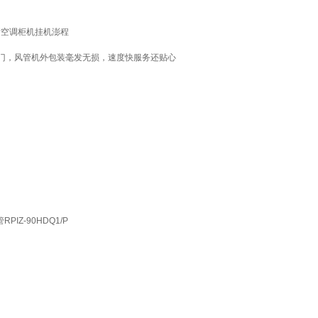
管客厅空调柜机挂机澎程
门，风管机外包装毫发无损，速度快服务还贴心
Z-90HDQ1/P