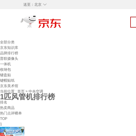
◇
送至：
北京
全部分类
京东知识库
品牌排行榜
普联摄像头
一体机
收纳包
键盘贴
键帽贴纸
京东美术馆
当前位置 :
首页
>
中央空调
1匹风管机排行榜
排名
热卖商品
热门点评晒单
TOP
1