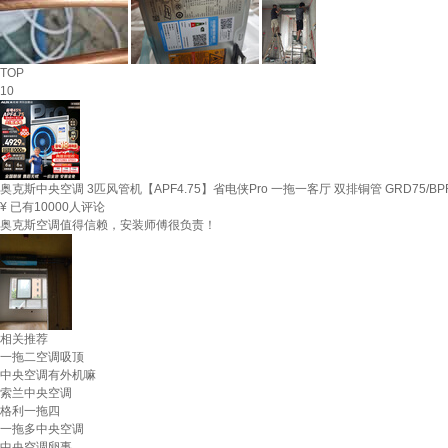
TOP
10
奥克斯中央空调 3匹风管机【APF4.75】省电侠Pro 一拖一客厅 双排铜管 GRD75/BPR3
¥
已有10000人评论
奥克斯空调值得信赖，安装师傅很负责！
相关推荐
一拖二空调吸顶
中央空调有外机嘛
索兰中央空调
格利一拖四
一拖多中央空调
中央空调卵事