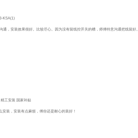
KSA(1)
时沟通，安装效果很好。比较尽心。因为没有留线控开关的槽，师傅特意沟通把线留好
包 精工安装 国家补贴
么安装，安装有点麻烦，傅你还是耐心的装好！