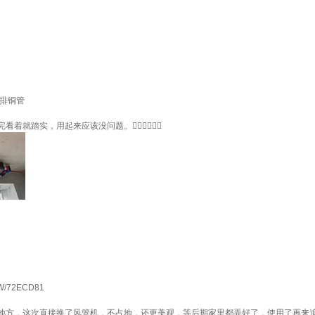
双排铜管
实，用起来应该没问题。👍🏻👍🏻👍🏻
72ECD81
地方，这次直接换了风管机，不占地，还更美观，等后期家里都弄好了，使用了再来