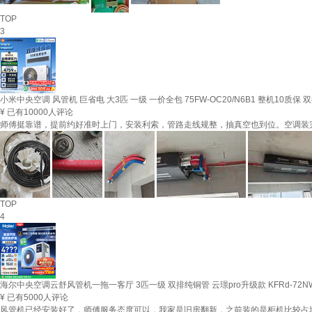
TOP
3
小米中央空调 风管机 巨省电 大3匹 一级 一价全包 75FW-OC20/N6B1 整机10质保 
¥
已有10000人评论
师傅挺靠谱，提前约好准时上门，安装利索，管路走线规整，抽真空也到位。空调装完看着就踏
TOP
4
海尔中央空调云舒风管机一拖一客厅 3匹一级 双排纯铜管 云璟pro升级款 KFRd-72NW/
¥
已有5000人评论
风管机已经安装好了，师傅服务态度可以，我家是旧房翻新，之前装的是柜机比较占