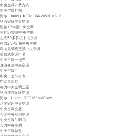
中央空调计费方式
中央空调打扫
海尔（haier）KFRd-36NW/53CAA12
格力家庭中央空调
海信1P冷暖中央空调
博世5P冷暖中央空调
志高5P多联机中央空调
格力2.5P定频中央空调
科龙风管机定频中央空调
吸顶式空调排名
中央空调一拖三
直流变速中央空调
中央空调4
中央一套节目表
空调质保期
格力中央空调三匹
格力变频多联空调
海尔（Haier）RFC160MXSAVA
辽宁家用中央空调
中央空调交底
大金中央商用空调
中央空调3d风口
天力中央空调
中央空调特色