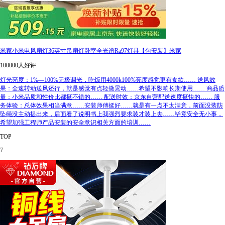
米家小米电风扇灯36英寸吊扇灯卧室全光谱Ra97灯具【包安装】米家
100000人好评
灯光亮度：1%—100%无极调光，吃饭用4000k100%亮度感觉更有食欲…… 送风效
果：全速转动送风还行，就是感觉有点轻微晃动……希望不影响长期使用…… 商品质
量：小米品质和性价比都挺不错的…… 配送时效：京东自营配送速度挺快的…… 服
务体验：总体效果相当满意……安装师傅挺好……就是有一点不太满意，前面没装防
坠绳没主动提出来，后面看了说明书上我强烈要求装才装上去……毕竟安全无小事，
希望加强工程师产品安装的安全意识相关方面的培训……
TOP
7