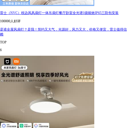
雷士（NVC）枕边风风扇灯一体吊扇灯餐厅卧室全光谱1级能效IP65三防包安装
100000人好评
是谁全屋风扇灯？是我！简约又大气，光源好，风力又大，价格又便宜，雷士值得信
赖
TOP
6