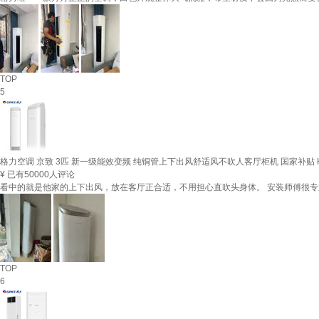
TOP
5
格力空调 京致 3匹 新一级能效变频 纯铜管上下出风舒适风不吹人客厅柜机 国家补贴 KFR-7
¥
已有50000人评论
看中的就是他家的上下出风，放在客厅正合适，不用担心直吹头身体。 安装师傅很专业，
TOP
6