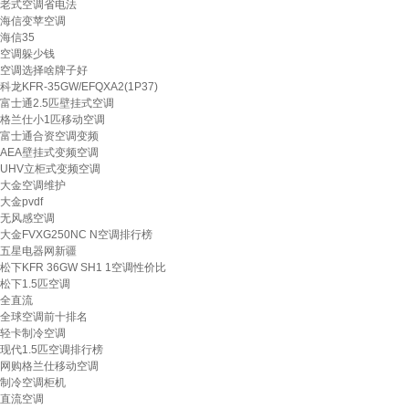
老式空调省电法
海信变苹空调
海信35
空调躲少钱
空调选择啥牌子好
科龙KFR-35GW/EFQXA2(1P37)
富士通2.5匹壁挂式空调
格兰仕小1匹移动空调
富士通合资空调变频
AEA壁挂式变频空调
UHV立柜式变频空调
大金空调维护
大金pvdf
无风感空调
大金FVXG250NC N空调排行榜
五星电器网新疆
松下KFR 36GW SH1 1空调性价比
松下1.5匹空调
全直流
全球空调前十排名
轻卡制冷空调
现代1.5匹空调排行榜
网购格兰仕移动空调
制冷空调柜机
直流空调