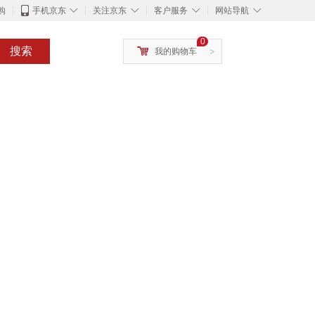
◇
◇
◇
◇
购
手机京东
关注京东
客户服务
网站导航
0
搜索
我的购物车
>