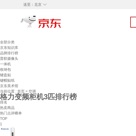
◇
送至：
北京
全部分类
京东知识库
品牌排行榜
普联摄像头
一体机
收纳包
键盘贴
键帽贴纸
京东美术馆
当前位置 :
首页
>
空调
格力变频柜机3匹排行榜
排名
热卖商品
热门点评晒单
TOP
1