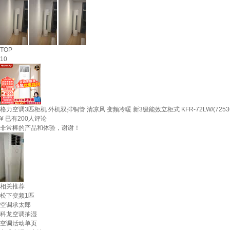
TOP
10
格力空调3匹柜机 外机双排铜管 清凉风 变频冷暖 新3级能效立柜式 KFR-72LW/(72536)F
¥
已有200人评论
非常棒的产品和体验，谢谢！
相关推荐
松下变频1匹
空调承太郎
科龙空调抽湿
空调活动单页