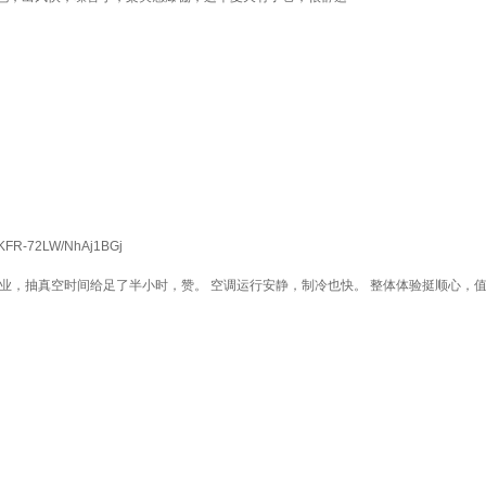
2LW/NhAj1BGj
抽真空时间给足了半小时，赞。 空调运行安静，制冷也快。 整体体验挺顺心，值得推荐