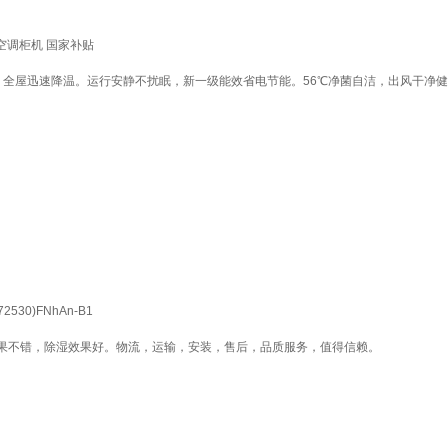
空调柜机 国家补贴
全屋迅速降温。运行安静不扰眠，新一级能效省电节能。56℃净菌自洁，出风干净健
0)FNhAn-B1
果不错，除湿效果好。物流，运输，安装，售后，品质服务，值得信赖。