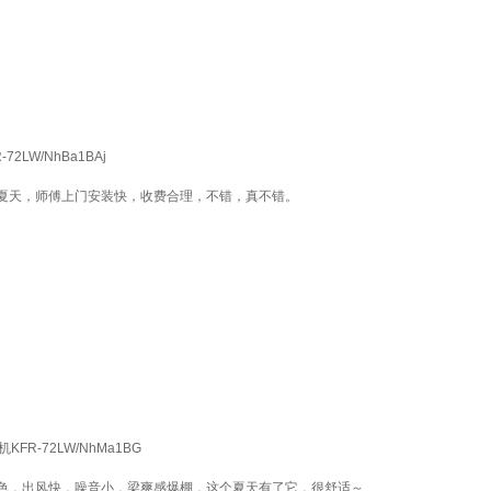
LW/NhBa1BAj
夏天，师傅上门安装快，收费合理，不错，真不错。
R-72LW/NhMa1BG
色，出风快，噪音小，梁爽感爆棚，这个夏天有了它，很舒适～