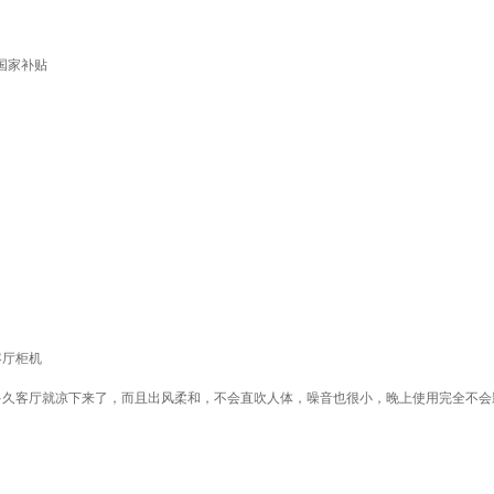
国家补贴
客厅柜机
多久客厅就凉下来了，而且出风柔和，不会直吹人体，噪音也很小，晚上使用完全不会