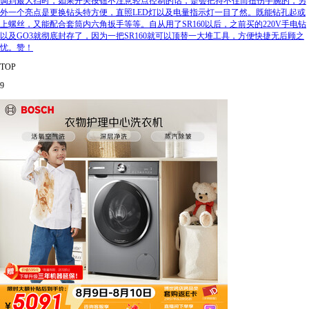
调到最大挡时，如果开关按钮不注意轻点控制的话，是会把持不住而扭伤手腕的，另
外一个亮点是更换钻头特方便，直照LED灯以及电量指示灯一目了然。既能钻孔起或
上螺丝，又能配合套筒内六角扳手等等。自从用了SR160以后，之前买的220V手电钻
以及GO3就彻底封存了，因为一把SR160就可以顶替一大堆工具，方便快捷无后顾之
忧。赞！
TOP
9