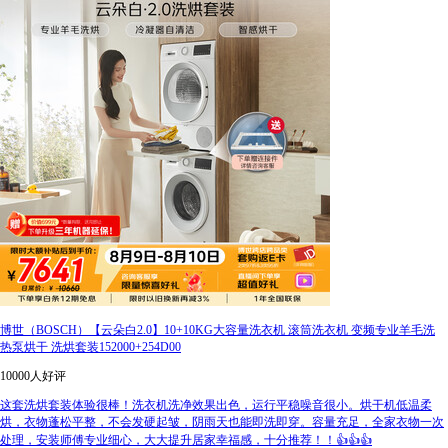
博世（BOSCH）【云朵白2.0】10+10KG大容量洗衣机 滚筒洗衣机 变频专业羊毛洗
热泵烘干 洗烘套装152000+254D00
10000人好评
这套洗烘套装体验很棒！洗衣机洗净效果出色，运行平稳噪音很小。烘干机低温柔
烘，衣物蓬松平整，不会发硬起皱，阴雨天也能即洗即穿。容量充足，全家衣物一次
处理，安装师傅专业细心，大大提升居家幸福感，十分推荐！！👍👍👍