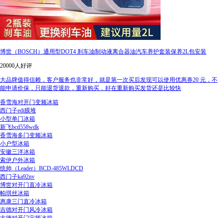
博世（BOSCH）通用型DOT4 刹车油制动液离合器油汽车养护套装保养2L包安装
20000人好评
大品牌值得信赖，客户服务也非常好，就是第一次买后发现可以使用优惠券20 元，不
能申请价保，只能退货退款，重新购买，好在重新购买发货还是比较快
香雪海对开门变频冰箱
西门子edi膜堆
小型单门冰箱
新飞bcd558wdk
香雪海多门变频冰箱
小户型冰箱
安徽三洋冰箱
索伊户外冰箱
统帅（Leader）BCD-485WLDCD
西门子ka92nv
博世对开门直冷冰箱
帕琪丝冰箱
惠康三门直冷冰箱
吉德对开门风冷冰箱