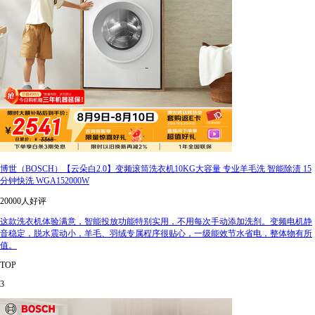
博世（BOSCH）【云朵白2.0】变频滚筒洗衣机10KG大容量 专业羊毛洗 智能除渍 15
分钟快洗 WGA152000W
20000人好评
这款洗衣机体验满意，智能投放功能特别实用，不用每次手动添加洗剂。变频电机静
音稳定，脱水震动小，羊毛、羽绒专属程序很贴心，一级能效节水省电，整体物有所
值。
TOP
3