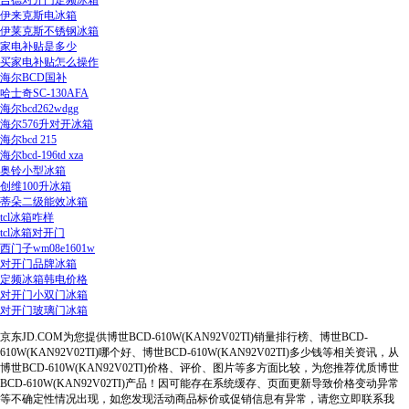
吉德对开门定频冰箱
伊来克斯电冰箱
伊莱克斯不锈钢冰箱
家电补贴是多少
买家电补贴怎么操作
海尔BCD国补
哈士奇SC-130AFA
海尔bcd262wdgg
海尔576升对开冰箱
海尔bcd 215
海尔bcd-196td xza
奥铃小型冰箱
创维100升冰箱
蒂朵二级能效冰箱
tcl冰箱咋样
tcl冰箱对开门
西门子wm08e1601w
对开门品牌冰箱
定频冰箱韩电价格
对开门小双门冰箱
对开门玻璃门冰箱
京东JD.COM为您提供博世BCD-610W(KAN92V02TI)销量排行榜、博世BCD-
610W(KAN92V02TI)哪个好、博世BCD-610W(KAN92V02TI)多少钱等相关资讯，从
博世BCD-610W(KAN92V02TI)价格、评价、图片等多方面比较，为您推荐优质博世
BCD-610W(KAN92V02TI)产品！因可能存在系统缓存、页面更新导致价格变动异常
等不确定性情况出现，如您发现活动商品标价或促销信息有异常，请您立即联系我