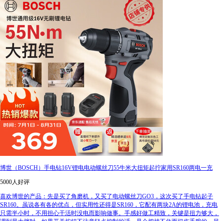
博世（BOSCH）手电钻16V锂电电动螺丝刀55牛米大扭矩起拧家用SR160两电一充
5000人好评
喜欢博世的产品：先是买了角磨机，又买了电动螺丝刀GO3，这次买了手电钻起子
SR160。虽说各有各的优点，但实用性还得是SR160，它配有两块2A的锂电池，充电
只需半小时，不用担心干活时没电而影响做事。手感好做工精致，关键是扭力够大，