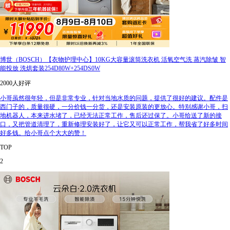
博世（BOSCH）【衣物护理中心】10KG大容量滚筒洗衣机 活氧空气洗 蒸汽除皱 智
能投放 洗烘套装254D80W+254DS0W
2000人好评
小哥虽然很年轻，但是非常专业，针对当地水质的问题，提供了很好的建议。配件是
西门子的，质量很硬，一分价钱一分货，还是安装原装的更放心。特别感谢小哥，扫
地机器人，本来进水堵了，已经无法正常工作，售后还过保了。小哥给送了新的接
口，又把管道清理了，重新修理安装好了，让它又可以正常工作，帮我省了好多时间
好多钱。给小哥点个大大的赞！
TOP
2