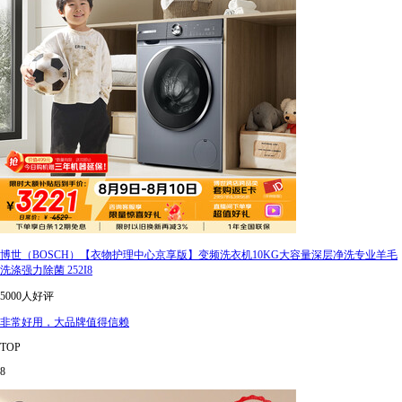
博世（BOSCH）【衣物护理中心京享版】变频洗衣机10KG大容量深层净洗专业羊毛
洗涤强力除菌 252I8
5000人好评
非常好用，大品牌值得信赖
TOP
8