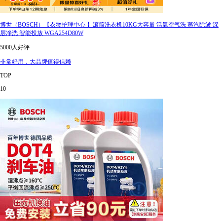
博世（BOSCH）【衣物护理中心 】滚筒洗衣机10KG大容量 活氧空气洗 蒸汽除皱 深
层净洗 智能投放 WGA254D80W
5000人好评
非常好用，大品牌值得信赖
TOP
10