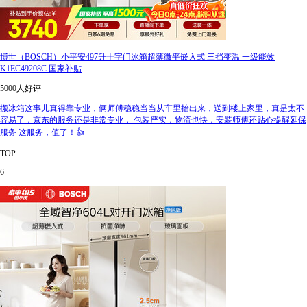
博世（BOSCH）小平安497升十字门冰箱超薄微平嵌入式 三挡变温 一级能效
K1EC49208C 国家补贴
5000人好评
搬冰箱这事儿真得靠专业，俩师傅稳稳当当从车里抬出来，送到楼上家里，真是太不
容易了，京东的服务还是非常专业， 包装严实，物流也快，安装师傅还贴心提醒延保
服务 这服务，值了！👍
TOP
6