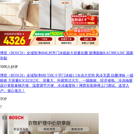
博世（BOSCH）全域智净604L对开门冰箱超大容量抗菌 玻璃面板KAC98EA26C 国家
补贴
5000人好评
博世（BOSCH）全域智净M8 550L十字门冰箱1:1冷冻大空间 风冷无霜 抗菌净味 一级
能效 大容量K5C821E23C、容量大、外观简洁大方、一级能效、经济省电、冷冻抽屉
设计拿取食物方便、温度调节方便、冷冻速度快！博西安装师傅上门调试、送货入
户、省心省力！
TOP
7