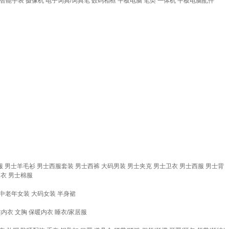
智能手表
摄像机
电子词典/词典笔
数码相框
平板电脑
笔类
一体机
平板电脑配件
服
男士羊毛衫
男士西服套装
男士西裤
大码男装
男士夹克
男士卫衣
男士西服
男士背
皮衣
男士棉服
中老年女装
大码女装
半身裙
趣内衣
文胸
保暖内衣
睡衣/家居服