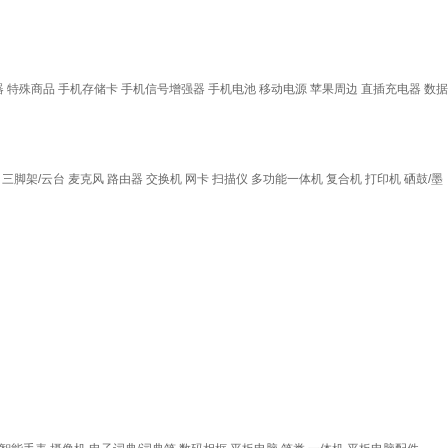
器
特殊商品
手机存储卡
手机信号增强器
手机电池
移动电源
苹果周边
直插充电器
数据
三脚架/云台
麦克风
路由器
交换机
网卡
扫描仪
多功能一体机
复合机
打印机
硒鼓/墨