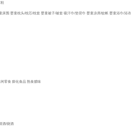
凉鞋
童床围
婴童枕头/枕芯/枕套
婴童被子/被套
吸汗巾/垫背巾
婴童凉席/蚊帐
婴童浴巾/浴
休闲零食
膨化食品
熟食腊味
清酒/烧酒