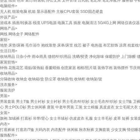
墨盒
纸类
色带
装订/封装机
办公文具
文件管理
台式机
笔记本
笔记本配件
服务器
手
电脑组件
>
无人机
组装电脑
机箱
显示器配件
主板CPU套装
SSD固态硬盘
外设产品
>
游戏本
插座/转换器
线缆
UPS电源
电脑工具
插座
电脑清洁
5G/4G上网
网络仪表仪器
网络产品
>
网线
网络盒子
网络配件
家纺
>
地垫
床垫/床褥
毛巾浴巾
抱枕靠垫
床单/床笠
枕芯
被子
电热毯
布艺软饰
凉席
枕套枕
生活日用
>
收纳用品
日杂小件
雨伞雨具
缝纫/针织用品
洗晒/熨烫
净化除味
保暖防护
上门除醛
家装软饰
>
钟饰
花瓶花艺
墙贴/装饰贴
香薰蜡烛
创意家居
相框/照片墙
装饰字画
装饰摆件
节庆
收纳用品
>
分隔收纳
收纳盒
收纳箱/盒
防尘罩
收纳袋/包
收纳柜
收纳架/篮
洗衣服务
>
服装洗护
男装
>
男装套装
男士T恤
男士衬衫
女士衬衫
男士毛衣/针织衫
女士毛衣/针织衫
女士T恤
卫裤
心
男士POLO衫
男士休闲裤
唐装
中老年男装
工装
女士棉服
真皮皮衣
女士毛呢大衣
女装
>
旗袍
加绒裤
打底衫
吊带/背心
女士羊绒衫
仿皮皮衣
礼服
女士羊毛衫
皮草
短裤
女装
内衣
>
打底裤袜
打底衣/T恤
大码内衣
内衣配件
休闲袜
秋衣秋裤
文胸套装
少女文胸
情侣睡
服饰配件
>