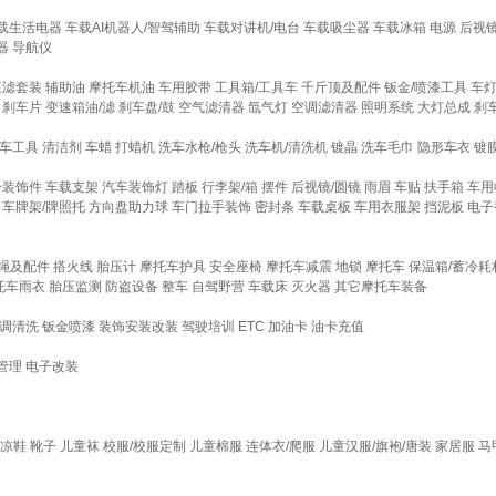
载生活电器
车载AI机器人/智驾辅助
车载对讲机/电台
车载吸尘器
车载冰箱
电源
后视
器
导航仪
三滤套装
辅助油
摩托车机油
车用胶带
工具箱/工具车
千斤顶及配件
钣金/喷漆工具
车
刹车片
变速箱油/滤
刹车盘/鼓
空气滤清器
氙气灯
空调滤清器
照明系统
大灯总成
刹
车工具
清洁剂
车蜡
打蜡机
洗车水枪/枪头
洗车机/清洗机
镀晶
洗车毛巾
隐形车衣
镀
身装饰件
车载支架
汽车装饰灯
踏板
行李架/箱
摆件
后视镜/圆镜
雨眉
车贴
扶手箱
车用
车牌架/牌照托
方向盘助力球
车门拉手装饰
密封条
车载桌板
车用衣服架
挡泥板
电子
绳及配件
搭火线
胎压计
摩托车护具
安全座椅
摩托车减震
地锁
摩托车
保温箱/蓄冷耗
托车雨衣
胎压监测
防盗设备
整车
自驾野营
车载床
灭火器
其它摩托车装备
调清洗
钣金喷漆
装饰安装改装
驾驶培训
ETC
加油卡
油卡充值
管理
电子改装
凉鞋
靴子
儿童袜
校服/校服定制
儿童棉服
连体衣/爬服
儿童汉服/旗袍/唐装
家居服
马