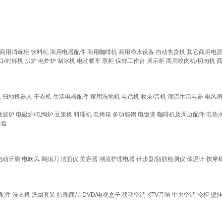
商用消毒柜
饮料机
商用电器配件
商用咖啡机
商用净水设备
自动售货机
其它商用电
口/封杯机
扒炉
电炸炉
制冰机
电动餐车
蒸柜
保鲜工作台
展示柜
商用绞肉机/切肉机
机
扫地机器人
干衣机
生活电器配件
家用洗地机
电话机
收录/音机
潮流生活电器
电风
微波炉
电磁炉/电陶炉
豆浆机
料理机
电烤箱
多功能锅
电饭煲
咖啡机及周边配件
电热
茶盘
电动牙刷
电吹风
剃须刀
洁面仪
美容器
潮流护理电器
计步器/脂肪检测仪
体温计
按摩
配件
洗衣机
洗烘套装
特殊商品
DVD/电视盒子
移动空调
KTV音响
中央空调
冷柜
壁