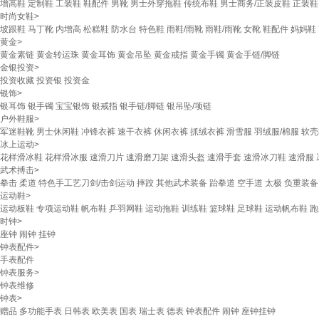
增高鞋
定制鞋
工装鞋
鞋配件
男靴
男士外穿拖鞋
传统布鞋
男士商务/正装皮鞋
正装鞋
时尚女鞋
>
坡跟鞋
马丁靴
内增高
松糕鞋
防水台
特色鞋
雨鞋/雨靴
雨鞋/雨靴
女靴
鞋配件
妈妈鞋
黄金
>
黄金素链
黄金转运珠
黄金耳饰
黄金吊坠
黄金戒指
黄金手镯
黄金手链/脚链
金银投资
>
投资收藏
投资银
投资金
银饰
>
银耳饰
银手镯
宝宝银饰
银戒指
银手链/脚链
银吊坠/项链
户外鞋服
>
军迷鞋靴
男士休闲鞋
冲锋衣裤
速干衣裤
休闲衣裤
抓绒衣裤
滑雪服
羽绒服/棉服
软壳
冰上运动
>
花样滑冰鞋
花样滑冰服
速滑刀片
速滑磨刀架
速滑头盔
速滑手套
速滑冰刀鞋
速滑服
武术搏击
>
拳击
柔道
特色手工艺刀剑/击剑运动
摔跤
其他武术装备
跆拳道
空手道
太极
负重装备
运动鞋
>
运动板鞋
专项运动鞋
帆布鞋
乒羽网鞋
运动拖鞋
训练鞋
篮球鞋
足球鞋
运动帆布鞋
跑
时钟
>
座钟
闹钟
挂钟
钟表配件
>
手表配件
钟表服务
>
钟表维修
钟表
>
赠品
多功能手表
日韩表
欧美表
国表
瑞士表
德表
钟表配件
闹钟
座钟挂钟