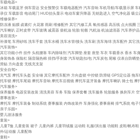
车载电器
>
冰箱
车载蓝牙
倒车雷达
安全预警仪
车载电器配件
汽车音响
车机导航/车载显示屏
车
录仪
车载影音
电动尾门
HUD抬头显示
电动车窗升降器
无钥匙进入
空气净化器
吸尘
维修保养
>
防冻液
贴膜
卤素灯
火花塞
雨刷
维修配件
其它汽修工具
氧传感器
高压线
点火线圈
汽车喇叭
正时皮带
汽车玻璃
减震器
柴机油
轮胎
轮毂
汽机油
机油滤清器
汽车养护品
美容清洗
>
补漆笔
车用砂纸
洗车手套
洗车水桶
洗车水管/接头
洗车刷
洗车海绵
洗车配件
其它洗
汽车装饰
>
其它功能小件
挂件
头枕腰靠
车内除味剂
汽车脚垫
座套
座垫
车衣
车载香水
香水
车
身装饰条
保险杠
隔音隔热棉
排挡/手刹套
汽车钥匙扣/包
汽车炭包
尾喉
仪表台防晒垫
滑贴
方向盘套
无线充支架
安全自驾
>
充气泵
摩托车头盔
安全锤
其它摩托车配件
方向盘锁
中控锁
防滑链
GPS定位器
拖车
托车锁
摩托车尾箱
摩托车音响
摩托车后视镜
摩托车蓝牙装备
摩托车喇叭
骑士包
摩
汽车服务
>
保养服务
电器安装改装
清洗美容
车务
车险
保养套餐
洗车服务
轮胎服务
换刹车片
空
赛事改装
>
摩托车
摩托车装备
制动系统
赛事服装
内饰改装件
车身强化
赛事座椅
排气系统
电子
亲子乐园
>
婴儿游泳服务
童装
>
儿童T恤
儿童套装
裙子
儿童内裤
儿童羽绒服
运动鞋
礼服/演出服
功能鞋
皮鞋/帆布鞋
外/运动服
儿童配饰
童鞋
>