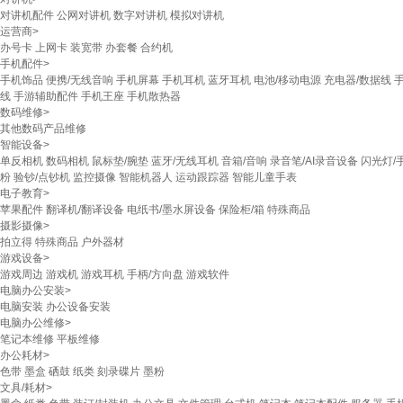
对讲机配件
公网对讲机
数字对讲机
模拟对讲机
运营商
>
办号卡
上网卡
装宽带
办套餐
合约机
手机配件
>
手机饰品
便携/无线音响
手机屏幕
手机耳机
蓝牙耳机
电池/移动电源
充电器/数据线
线
手游辅助配件
手机王座
手机散热器
数码维修
>
其他数码产品维修
智能设备
>
单反相机
数码相机
鼠标垫/腕垫
蓝牙/无线耳机
音箱/音响
录音笔/AI录音设备
闪光灯/
粉
验钞/点钞机
监控摄像
智能机器人
运动跟踪器
智能儿童手表
电子教育
>
苹果配件
翻译机/翻译设备
电纸书/墨水屏设备
保险柜/箱
特殊商品
摄影摄像
>
拍立得
特殊商品
户外器材
游戏设备
>
游戏周边
游戏机
游戏耳机
手柄/方向盘
游戏软件
电脑办公安装
>
电脑安装
办公设备安装
电脑办公维修
>
笔记本维修
平板维修
办公耗材
>
色带
墨盒
硒鼓
纸类
刻录碟片
墨粉
文具/耗材
>