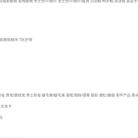
防辐射眼镜
装饰眼镜
男士丝巾/围巾
女士丝巾/围巾/披肩
贝雷帽
鸭舌帽
游泳镜
真皮手
膜/唇部精华
T区护理
彩妆
唇笔/唇线笔
男士彩妆
睫毛膏/睫毛液
眉笔/眉粉/眉膏
眼影
腮红/胭脂
美甲产品
香
京东卡
包