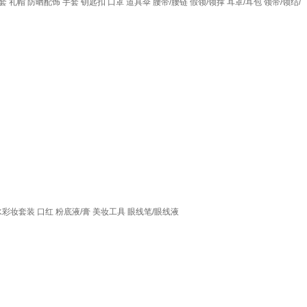
套
礼帽
防晒配饰
手套
钥匙扣
口罩
道具伞
腰带/腰链
假领/领撑
耳罩/耳包
领带/领结/
水彩妆套装
口红
粉底液/膏
美妆工具
眼线笔/眼线液