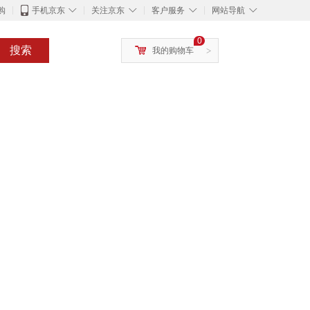
◇
◇
◇
◇
购
手机京东
关注京东
客户服务
网站导航
0
搜索
我的购物车
>