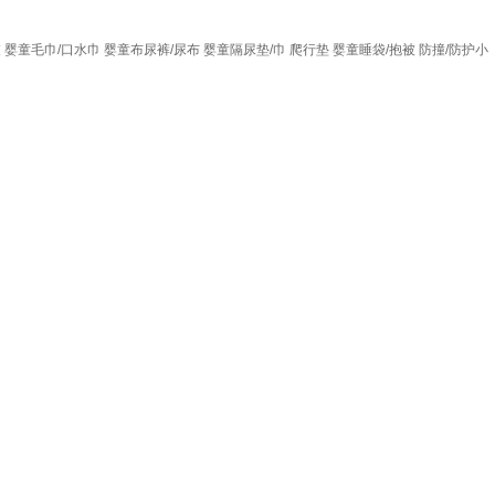
衣
婴童毛巾/口水巾
婴童布尿裤/尿布
婴童隔尿垫/巾
爬行垫
婴童睡袋/抱被
防撞/防护小