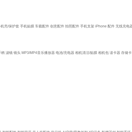
手机壳/保护套
手机贴膜
车载配件
创意配件
拍照配件
手机支架
iPhone 配件
无线充电
手柄
滤镜
镜头
MP3/MP4音乐播放器
电池/充电器
相机清洁/贴膜
相机包
读卡器
存储卡