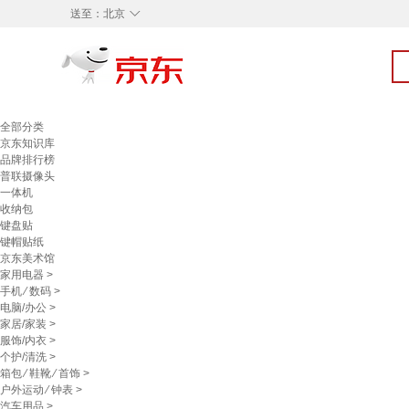
◇
送至：
北京
全部分类
京东知识库
品牌排行榜
普联摄像头
一体机
收纳包
键盘贴
键帽贴纸
京东美术馆
家用电器
>
手机
⁄
数码
>
电脑/办公
>
家居/家装
>
服饰/内衣
>
个护/清洗
>
箱包
⁄
鞋靴
⁄
首饰
>
户外运动
⁄
钟表
>
汽车用品
>