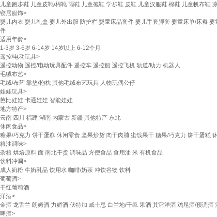
儿童跑步鞋
儿童皮靴/棉靴
雨鞋
儿童拖鞋
学步鞋
皮鞋
儿童汉服鞋
棉鞋
儿童帆布鞋
寝居服饰
>
婴儿内衣
婴儿礼盒
婴儿外出服
防护栏
婴童床品套件
婴儿手套脚套
婴童床单/床褥
婴
件
适用年龄
>
1-3岁
3-6岁
6-14岁
14岁以上
6-12个月
遥控/电动玩具
>
遥控动物
遥控/电动玩具配件
遥控车
遥控船
遥控飞机
轨道/助力
机器人
毛绒布艺
>
毛绒/布艺
靠垫/抱枕
其他毛绒布艺玩具
人物玩偶公仔
娃娃玩具
>
芭比娃娃
卡通娃娃
智能娃娃
地方特产
>
云南
四川
福建
湖南
内蒙古
新疆
其他特产
东北
休闲食品
>
糖果/巧克力
饼干蛋糕
休闲零食
坚果炒货
肉干肉脯
蜜饯果干
糖果/巧克力
饼干蛋糕
粮油调味
>
杂粮
烘焙原料
面
南北干货
调味品
方便食品
食用油
米
有机食品
饮料冲调
>
成人奶粉
牛奶乳品
饮用水
咖啡/奶茶
冲饮谷物
饮料
葡萄酒
>
干红葡萄酒
洋酒
>
金酒
龙舌兰
朗姆酒
力娇酒
伏特加
威士忌
白兰地/干邑
果酒
其它洋酒
鸡尾酒/预调酒
啤酒
>