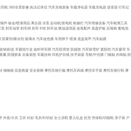
镜导航
360全景影像
执法记录仪
汽车充电装备
车载净化器
车载充电器
逆变器
行车记
灯辅件
钣金/喷漆用品
离合器
水泵
起动机/发电机
检修灯
汽车维修设备
汽车检测工具
车泵
刹车油管
刹车蹄
刹车卡钳
刹车油
燃油滤清器
改装配件
底盘护板
后视镜
蓄电池
膜
防雾剂/驱水剂
玻璃水
汽车改色膜
车用掸子
喷漆
底盘装甲
汽车贴膜
收纳袋/盒
车载纸巾盒
临时停车牌
汽车防滑垫
防踢垫
汽车除雪铲
遮阳挡
汽车窗帘
车
香薰
防撞胶条
后备箱垫
车载挂钩
司机护目镜
扶手箱套
导航/中控膜
门碗贴
内饰贴
防
材
储物箱
应急救援
安全座椅
摩托车骑行服
摩托车风镜
摩托车手套
摩托车骑行鞋
摩
甲
外套/大衣
卫衣
衬衫
毛衣/针织衫
女士凉鞋
婴儿礼盒
肚兜
劳保鞋/功能鞋
亲子装
户