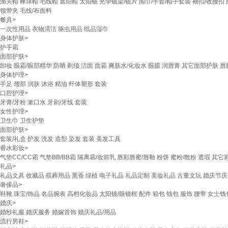
渔夫帽
棒球帽
毛线帽
遮阳帽
太阳镜
光学镜架/镜片
围巾/手套/帽子套装
袖扣/收腰扣
领带夹
毛线/布面料
餐具
>
一次性用品
衣物清洁
驱虫用品
纸品湿巾
身体护肤
>
护手霜
面部护肤
>
卸妆
眼霜/眼部精华
防晒
剃须
洁面
面霜
爽肤水/化妆水
眼膜
润唇膏
其它面部护肤
唇
身体护理
>
手足
颈部
润肤
沐浴
精油
纤体塑形
套装
口腔护理
>
牙膏/牙粉
漱口水
牙刷/牙线
套装
女性护理
>
卫生巾
卫生护垫
面部护肤
>
套装/礼盒
护发
洗发
造型
染发
套装
美发工具
香水彩妆
>
气垫CC/CC霜
气垫BB/BB霜
隔离霜/妆前乳
唇彩唇蜜/唇釉
粉饼
蜜粉/散粉
遮瑕
其它
礼品
>
礼品文具
收藏品
殡葬用品
熏香
绿植
电子礼品
礼品定制
美妆礼品
古董文玩
婚庆节庆
奢侈品
>
鞋靴
珠宝/饰品
名品腕表
高档化妆品
太阳镜/眼镜框
配件
箱包
钱包
服饰
腰带
女士钱
婚庆
>
婚纱礼服
婚庆服务
婚嫁首饰
婚庆礼品/用品
流行男鞋
>