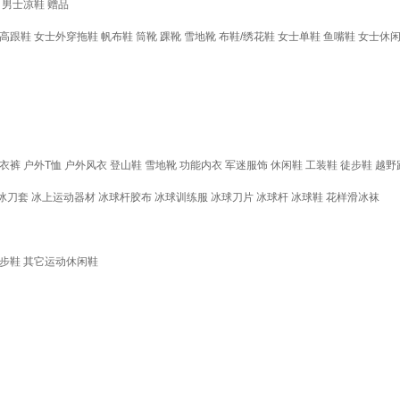
男士凉鞋
赠品
高跟鞋
女士外穿拖鞋
帆布鞋
筒靴
踝靴
雪地靴
布鞋/绣花鞋
女士单鞋
鱼嘴鞋
女士休
衣裤
户外T恤
户外风衣
登山鞋
雪地靴
功能内衣
军迷服饰
休闲鞋
工装鞋
徒步鞋
越野
冰刀套
冰上运动器材
冰球杆胶布
冰球训练服
冰球刀片
冰球杆
冰球鞋
花样滑冰袜
步鞋
其它运动休闲鞋