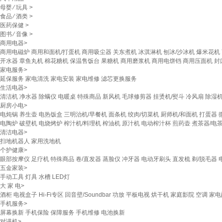
母婴
⁄
玩具
>
食品
⁄
酒类
>
医药保健
>
图书
⁄
音像
>
商用电器
>
商用电磁炉
商用和面机/打蛋机
商用吸尘器
关东煮机
冰淇淋机
刨冰/沙冰机
爆米花机
开水器
章鱼丸机
棉花糖机
保温售饭台
果糖机
商用磨浆机
商用电饼铛
商用压面机
封
家电服务
>
延保服务
家电清洗
家电安装
家电维修
滤芯更换服务
生活电器
>
清洁机
净水器
除螨仪
电暖桌
特殊商品
新风机
毛球修剪器
挂烫机/熨斗
冷风扇
除湿
厨房小电
>
电炖锅
养生壶
电热饭盒
三明治机/早餐机
面条机
绞肉/切菜机
厨师机/和面机
打蛋器
电陶炉
破壁机
电烧烤炉
榨汁机/料理机
榨油机
原汁机
电动榨汁杯
煎药壶
煮茶器/电
清洁电器
>
扫地机器人
家用洗地机
个护健康
>
眼部按摩仪
足疗机
特殊商品
卷/直发器
蒸脸仪
冲牙器
电动牙刷头
直发梳
剃/脱毛器
五金家装
>
手动工具
灯具
水槽
LED灯
大 家 电
>
酒柜
电视盒子
Hi-Fi专区
回音壁/Soundbar
功放
平板电视
烘干机
家庭影院
空调
家电
手机服务
>
屏幕换新
手机保险
保障服务
手机维修
电池换新
对讲机
>