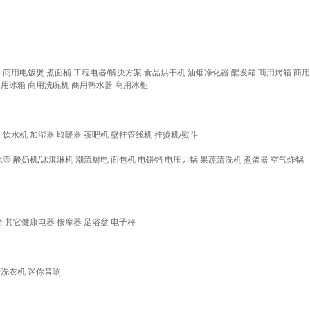
器
商用电饭煲
煮面桶
工程电器/解决方案
食品烘干机
油烟净化器
醒发箱
商用烤箱
商用
商用冰箱
商用洗碗机
商用热水器
商用冰柜
扇
饮水机
加湿器
取暖器
茶吧机
壁挂管线机
挂烫机/熨斗
水壶
酸奶机/冰淇淋机
潮流厨电
面包机
电饼铛
电压力锅
果蔬清洗机
煮蛋器
空气炸锅
椅
其它健康电器
按摩器
足浴盆
电子秤
挂洗衣机
迷你音响