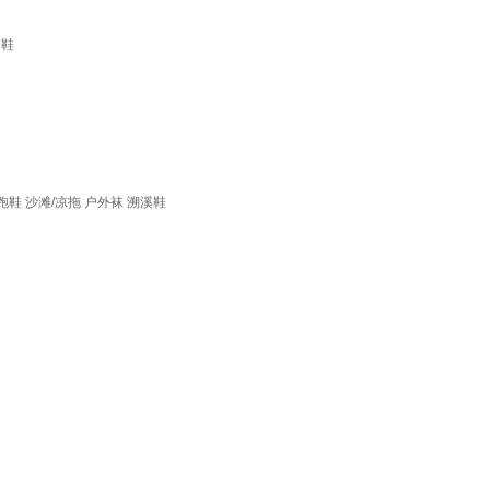
闲鞋
跑鞋
沙滩/凉拖
户外袜
溯溪鞋