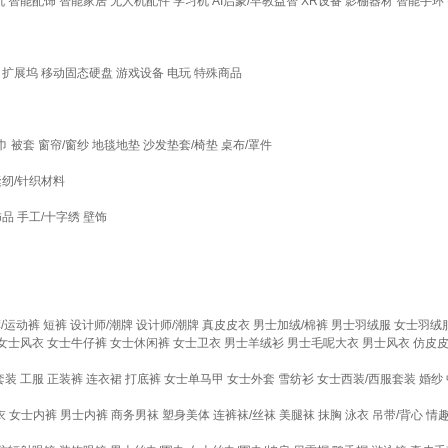
机
智能配饰
智能家居
无人机配件
学习机
AI启蒙/早教益智
XR设备
影棚器材
智能手环
扩展坞
移动固态硬盘
游戏设备
电玩
特殊商品
巾
被套
窗帘/窗纱
地毯地垫
沙发垫套/椅垫
桌布/罩件
缝纫/针织材料
饰品
手工/十字绣
壁饰
/运动裤
短裤
设计师/潮牌
设计师/潮牌
真皮皮衣
男士加绒/棉裤
男士羽绒服
女士羽绒
女士风衣
女士牛仔裤
女士休闲裤
女士卫衣
男士羊绒衫
男士毛呢大衣
男士风衣
仿皮
套装
工服
正装裤
连衣裙
打底裤
女士单马甲
女士外套
雪纺衫
女士西装/西服套装
婚纱
衣
女士内裤
男士内裤
商务男袜
塑身美体
连裤袜/丝袜
美腿袜
抹胸
泳衣
吊带/背心
情