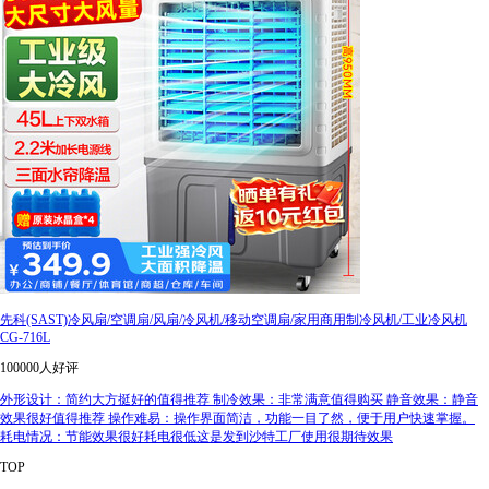
先科(SAST)冷风扇/空调扇/风扇/冷风机/移动空调扇/家用商用制冷风机/工业冷风机
CG-716L
100000人好评
外形设计：简约大方挺好的值得推荐 制冷效果：非常满意值得购买 静音效果：静音
效果很好值得推荐 操作难易：操作界面简洁，功能一目了然，便于用户快速掌握。
耗电情况：节能效果很好耗电很低这是发到沙特工厂使用很期待效果
TOP