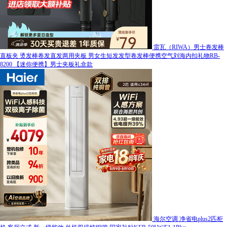
雷瓦（RIWA）男士卷发棒
直板夹 烫发棒卷发直发两用夹板 男女生短发发型卷发棒便携空气刘海内扣礼物RB-
8200 【迷你便携】男士夹板礼盒款
海尔空调 净省电plus2匹柜