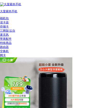
大显紫色手机
相机包
读卡器
存储卡
三脚架/云台
麦克风
苹果配件
特殊商品
路由器
交换机
网卡