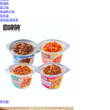
榨油机
原汁机
电动榨汁杯
煎药壶
煮茶器/电茶盘
煲仔饭