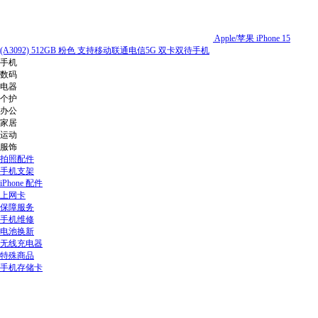
Apple/苹果 iPhone 15
(A3092) 512GB 粉色 支持移动联通电信5G 双卡双待手机
手机
数码
电器
个护
办公
家居
运动
服饰
拍照配件
手机支架
iPhone 配件
上网卡
保障服务
手机维修
电池换新
无线充电器
特殊商品
手机存储卡