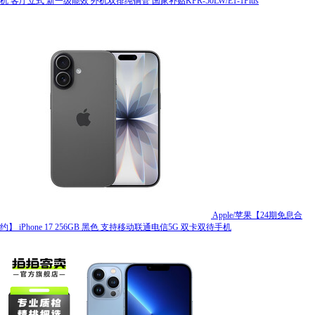
机 客厅立式 新一级能效 外机双排纯铜管 国家补贴KFR-50LW/E1-1Plus
Apple/苹果【24期免息合
约】 iPhone 17 256GB 黑色 支持移动联通电信5G 双卡双待手机