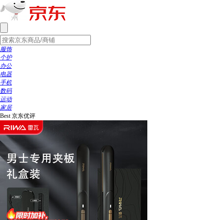
服饰
个护
办公
电器
手机
数码
运动
家居
Best
京东优评