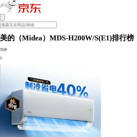
美的（Midea）MDS-H200W/S(E1)排行榜
TOP
1