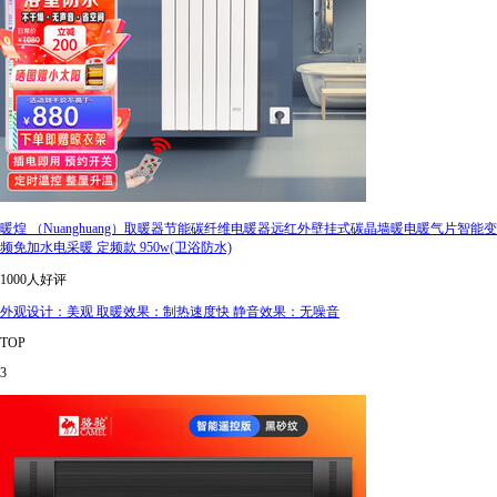
暖煌 （Nuanghuang）取暖器节能碳纤维电暖器远红外壁挂式碳晶墙暖电暖气片智能变
频免加水电采暖 定频款 950w(卫浴防水)
1000人好评
外观设计：美观 取暖效果：制热速度快 静音效果：无噪音
TOP
3