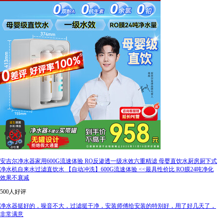
安吉尔净水器家用600G流速体验 RO反渗透一级水效六重精滤 母婴直饮水厨房厨下式
净水机自来水过滤直饮水 【自动冲洗】600G流速体验 <<最具性价比 RO膜24吨净化
效果不衰减
500人好评
净水器挺好的，噪音不大，过滤挺干净，安装师傅给安装的特别好，用了好几天了，
非常满意