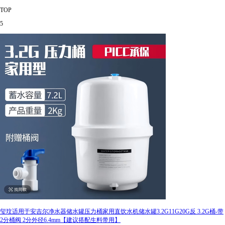
TOP
5
玺玟适用于安吉尔净水器储水罐压力桶家用直饮水机储水罐3.2G11G20G反 3.2G桶-带
2分桶阀 2分外径6.4mm【建议搭配生料带用】