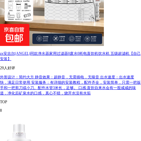
zx安吉尔(ANGEL)同款净水器家用过滤器0废水0耗电直饮机饮水机 五级超滤机【自己
安装】
29人好评
外形设计：简约大方 静音效果：超静音，无需插电，无噪音 出水速度：出水速度
快，满足日常使用 安装服务：有详细的安装教程，配件齐全，安装简单，只需一把扳
手和一把剪刀或小刀。配件水管3米长，足够。 口感:直饮自来水会有一股咸咸的味
道，净化后矿泉水的口感，真心不错，烧开水没有水垢
TOP
8