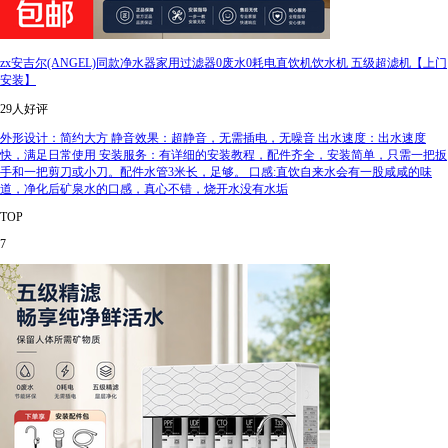
zx安吉尔(ANGEL)同款净水器家用过滤器0废水0耗电直饮机饮水机 五级超滤机【上门
安装】
29人好评
外形设计：简约大方 静音效果：超静音，无需插电，无噪音 出水速度：出水速度
快，满足日常使用 安装服务：有详细的安装教程，配件齐全，安装简单，只需一把扳
手和一把剪刀或小刀。配件水管3米长，足够。 口感:直饮自来水会有一股咸咸的味
道，净化后矿泉水的口感，真心不错，烧开水没有水垢
TOP
7