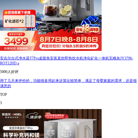
安吉尔台式净水器T7Pro桌面免安装直饮即热饮水机净化矿化一体机瓦峰灰JY3796-
ROT12HD a
5000人好评
用了几天来评价的，功能很多用起来还算比较简单，满足了母婴家庭的需求，还是很
满意的
TOP
3