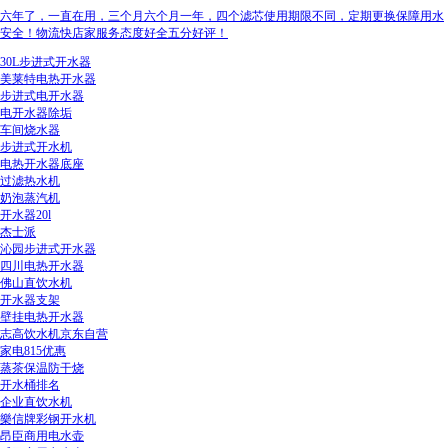
六年了，一直在用，三个月六个月一年，四个滤芯使用期限不同，定期更换保障用水
安全！物流快店家服务态度好全五分好评！
30L步进式开水器
美莱特电热开水器
步进式电开水器
电开水器除垢
车间烧水器
步进式开水机
电热开水器底座
过滤热水机
奶泡蒸汽机
开水器20l
杰士派
沁园步进式开水器
四川电热开水器
佛山直饮水机
开水器支架
壁挂电热开水器
志高饮水机京东自营
家电815优惠
蒸茶保温防干烧
开水桶排名
企业直饮水机
樂信牌彩钢开水机
昂臣商用电水壶