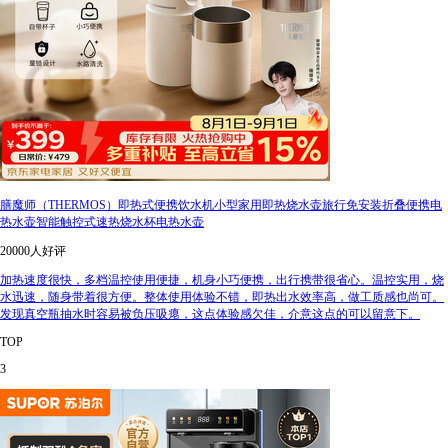
膳魔师（THERMOS）即热式便携饮水机小型家用即热烧水壶旅行免安装折叠便携电
热水壶智能触控式速热烧水杯电热水壶
20000人好评
加热速度很快，多档温控使用便捷，机身小巧便携，出行携带很省心。温控实用，烧
水迅速，随身带着很方便。整体使用体验不错，即热出水效率高，做工质感也尚可。
发现真空瓶抽水时容易被负压吸瘪，这点体验感欠佳，介意这点的可以留意下。
TOP
3