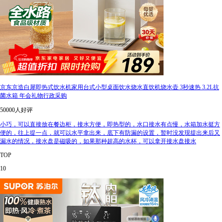
京东京造白犀即热式饮水机家用台式小型桌面饮水烧水直饮机烧水壶 3秒速热 3.2L抗
菌水箱 年会礼物行政采购
50000人好评
小巧，可以直接放在餐边柜，接水方便，即热型的，水口接水有点慢，水箱加水挺方
便的，往上提一点，就可以水平拿出来，底下有防漏的设置，暂时没发现提出来后又
漏水的情况，接水盘是磁吸的，如果那种超高的水杯，可以拿开接水盘接水
TOP
10