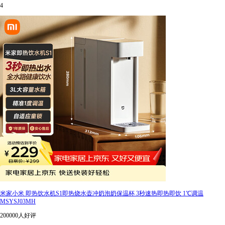
4
米家小米 即热饮水机S1即热烧水壶冲奶泡奶保温杯 3秒速热即热即饮 1℃调温
MSYSJ03MH
200000人好评