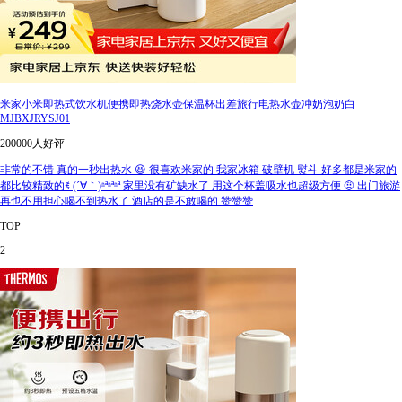
米家小米即热式饮水机便携即热烧水壶保温杯出差旅行电热水壶冲奶泡奶白
MJBXJRYSJ01
200000人好评
非常的不错 真的一秒出热水 😆 很喜欢米家的 我家冰箱 破壁机 熨斗 好多都是米家的
都比较精致的ꉂ (´∀｀)ʱªʱªʱª 家里没有矿缺水了 用这个杯盖吸水也超级方便 🤨 出门旅游
再也不用担心喝不到热水了 酒店的是不敢喝的 赞赞赞
TOP
2