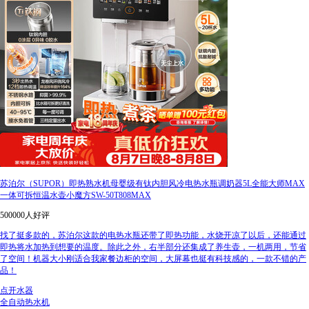
苏泊尔（SUPOR）即热熟水机母婴级有钛内胆风冷电热水瓶调奶器5L全能大师MAX
一体可拆恒温水壶小魔方SW-50T808MAX
500000人好评
找了挺多款的，苏泊尔这款的电热水瓶还带了即热功能，水烧开凉了以后，还能通过
即热将水加热到想要的温度。除此之外，右半部分还集成了养生壶，一机两用，节省
了空间！机器大小刚适合我家餐边柜的空间，大屏幕也挺有科技感的，一款不错的产
品！
点开水器
全自动热水机