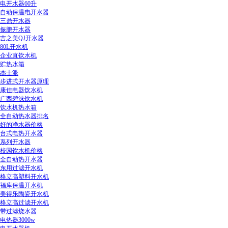
电开水器60升
自动保温电开水器
三鼎开水器
振鹏开水器
吉之美QJ开水器
80L开水机
企业直饮水机
贮热水箱
杰士派
步进式开水器原理
康佳电器饮水机
广西碧涞饮水机
饮水机热水箱
全自动热水器排名
好的净水器价格
台式电热开水器
系列开水器
校园饮水机价格
全自动热开水器
东用过滤开水机
格立高塑料开水机
福库保温开水机
美得乐陶瓷开水机
格立高过滤开水机
带过滤烧水器
电热器3000w