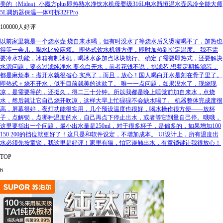
美的（Midea）小魔方plus即热熟水净饮水机母婴级316L电水瓶恒温水壶风冷全能大师
5L调奶器保温一体可拆32FPro
100000人好评
以前家里就是一个烧水壶 烧自来水喝，但有时没水了等烧水后又烫嘴喝不了，加热也
得等一会儿，喝水比较麻烦。 即热式饮水机很方便，即时加热到指定温度。 我不需
要冷水功能，冰箱有制冰机，喝冰水多加点冰块就行。 确定了需要即热式，还要解决
水源问题，要么过滤纯净水 要么白开水，前者花钱不说，挑滤芯 想着定期换滤芯，
都是麻烦事；煮开水就很省心 实惠了，而且，放心！国人喝白开水是刻在骨子里了。
即热式＋烧不开水，似乎目前就美的这款了。 唯一一点问题，如果没水了，现烧现
凉，是需要等的，还挺久，得二三十分钟。所以我都是晚上睡觉前加自来水，点烧
水，然后就让它自己烧开吹凉，这样大早上忙碌碌不会缺水喝了。 机器整体完成度很
高，屏幕很好，夜灯功能很实用，几个预设温度也很好，喝水操作很方便——放杯
子，点解锁，点哪种温度的水，自己再点下停止出水，或者等它到量自己停。哦哦，
这里要指出一个问题，最小出水量是250ml，对于很多杯子，是偏多的，如果增加100
150 200的挡位就更好了！这只是和软件设定，不增加成本。 UI设计上，所有温度出
水必须先按童锁，我这里是好评！家里有猫，怕它误触出水，有童锁键让我很放心！
TOP
6