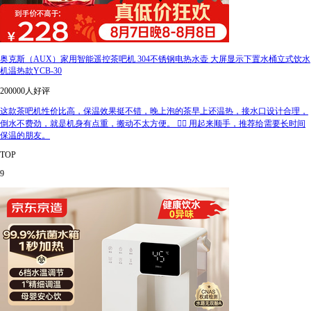
奥克斯（AUX）家用智能遥控茶吧机 304不锈钢电热水壶 大屏显示下置水桶立式饮水
机温热款YCB-30
200000人好评
这款茶吧机性价比高，保温效果挺不错，晚上泡的茶早上还温热，接水口设计合理，
倒水不费劲，就是机身有点重，搬动不太方便。 👍🏻 用起来顺手，推荐给需要长时间
保温的朋友。
TOP
9