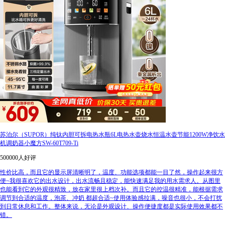
苏泊尔（SUPOR）纯钛内胆可拆电热水瓶6L电热水壶烧水恒温水壶节能1200W净饮水
机调奶器小魔方SW-60T709-Ti
500000人好评
性价比高，而且它的显示屏清晰明了，温度、功能选项都能一目了然，操作起来很方
便~我很喜欢它的出水设计，出水流畅且稳定，能快速满足我的用水需求人。从图里
也能看到它的外观很精致，放在家里很上档次补。而且它的控温很精准，能根据需求
调节到合适的温度，泡茶、冲奶 都超合适~使用体验感拉满，噪音也很小，不会打扰
到日常休息和工作。整体来说，无论是外观设计、操作便捷度都是实际使用效果都不
错。