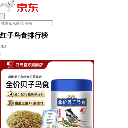
红子鸟食排行榜
TOP
1