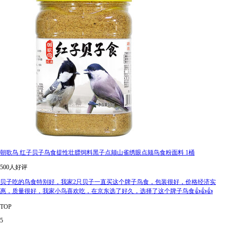
朝歌鸟 红子贝子鸟食提性壮膘饲料黑子点颏山雀绣眼点颏鸟食粉面料 1桶
500人好评
贝子吃的鸟食特别好，我家2只贝子一直买这个牌子鸟食，包装很好，价格经济实
惠，质量很好，我家小鸟喜欢吃，在京东选了好久，选择了这个牌子鸟食👍👍👍
TOP
5