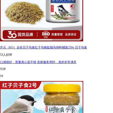
开元（KO）全价贝子鸟食红子鸟粮靛颏鸟饲料桶装250g 贝子鸟食
53人好评
口感很好，质量真心蛮不错,卖家服务周到，真的非常满意
TOP
10