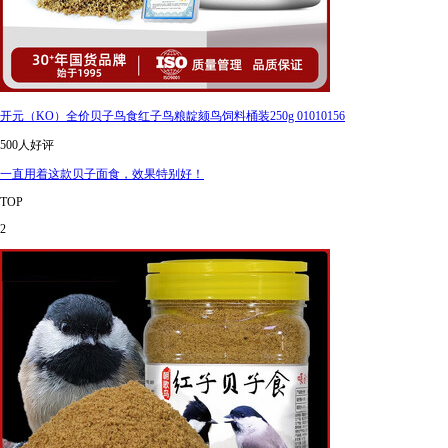
开元（KO）全价贝子鸟食红子鸟粮靛颏鸟饲料桶装250g 01010156
500人好评
一直用着这款贝子面食，效果特别好！
TOP
2