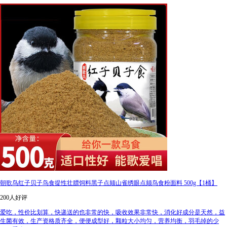
朝歌鸟红子贝子鸟食提性壮膘饲料黑子点颏山雀绣眼点颏鸟食粉面料 500g【1桶】
200人好评
爱吃，性价比划算，快递送的也非常的快，吸收效果非常快，消化好成分是天然，益
生菌有效，生产资格质齐全，便便成型好，颗粒大小均匀，营养均衡，羽毛掉的少