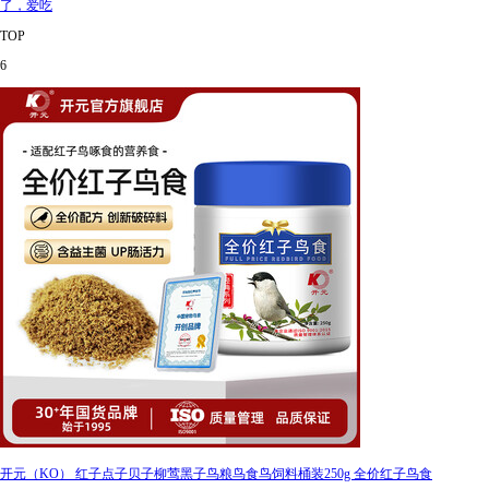
了，爱吃
TOP
6
开元（KO） 红子点子贝子柳莺黑子鸟粮鸟食鸟饲料桶装250g 全价红子鸟食