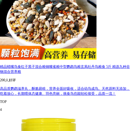
精品蜡嘴鸟食红子黑子混合粮铜嘴雀粮中型鹦鹉鸟粮玄凤牡丹鸟粮食 5斤 精选九种谷
物混合营养粮
200人好评
高品质鹦鹉滋养丸，酥脆易啃，营养全面好吸收，适合幼鸟成鸟。天然原料无添加，
吃着放心，长期喂体态健康、羽色亮丽，挑食鸟也能轻松接受，品质一流！
TOP
4