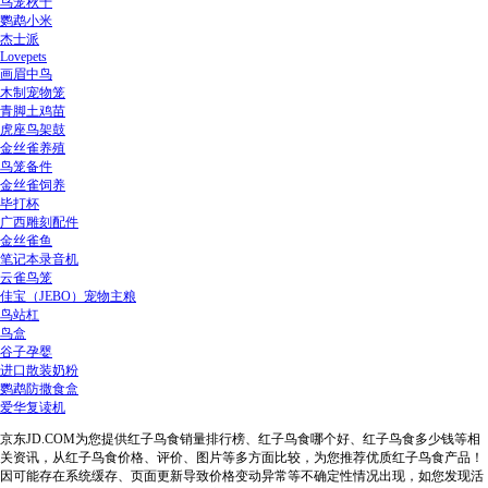
鸟笼秋千
鹦鹉小米
杰士派
Lovepets
画眉中鸟
木制宠物笼
青脚土鸡苗
虎座鸟架鼓
金丝雀养殖
鸟笼备件
金丝雀饲养
毕打杯
广西雕刻配件
金丝雀鱼
笔记本录音机
云雀鸟笼
佳宝（JEBO）宠物主粮
鸟站杠
鸟盒
谷子孕婴
进口散装奶粉
鹦鹉防撒食盒
爱华复读机
京东JD.COM为您提供红子鸟食销量排行榜、红子鸟食哪个好、红子鸟食多少钱等相
关资讯，从红子鸟食价格、评价、图片等多方面比较，为您推荐优质红子鸟食产品！
因可能存在系统缓存、页面更新导致价格变动异常等不确定性情况出现，如您发现活