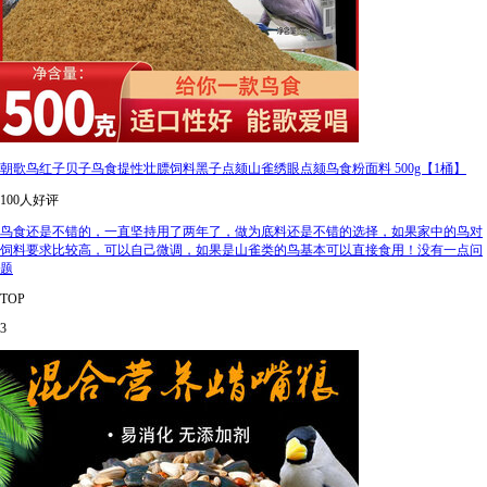
朝歌鸟红子贝子鸟食提性壮膘饲料黑子点颏山雀绣眼点颏鸟食粉面料 500g【1桶】
100人好评
鸟食还是不错的，一直坚持用了两年了，做为底料还是不错的选择，如果家中的鸟对
饲料要求比较高，可以自己微调，如果是山雀类的鸟基本可以直接食用！没有一点问
题
TOP
3