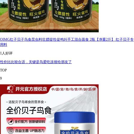
OIMG红子贝子鸟食昆虫料壮膘提性促鸣叫手工混合面食 2瓶【净重2斤】 红子贝子专
用料
1人好评
性价比比较合适，关键是鸟爱吃连接给朋友了
TOP
9