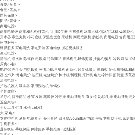
母婴
⁄
玩具
>
食品
⁄
酒类
>
医药保健
>
图书
⁄
音像
>
商用电器
>
商用电磁炉
商用和面机/打蛋机
商用吸尘器
关东煮机
冰淇淋机
刨冰/沙冰机
爆米花机
开水器
章鱼丸机
棉花糖机
保温售饭台
果糖机
商用磨浆机
肠粉机
商用电饼铛
商用压
家电服务
>
延保服务
家电清洗
家电安装
家电维修
滤芯更换服务
生活电器
>
清洁机
净水器
除螨仪
电暖桌
特殊商品
新风机
毛球修剪器
挂烫机/熨斗
冷风扇
除湿
厨房小电
>
电炖锅
养生壶
电热饭盒
三明治机/早餐机
面条机
炒菜机器人
绞肉/切菜机
厨师机/和
器
空气炸锅
电陶炉
破壁机
电烧烤炉
榨汁机/料理机
原汁机
电动榨汁杯
煎药壶
煮茶器
清洁电器
>
扫地机器人
吸尘器
家用洗地机
除螨仪
个护健康
>
足疗机
特殊商品
卷/直发器
蒸脸仪
冲牙器
电动牙刷头
直发梳
剃/脱毛器
电动牙刷
电
五金家装
>
手动工具
灯具
水槽
LED灯
大 家 电
>
衣物护理机
酒柜
电视盒子
Hi-Fi专区
回音壁/Soundbar
功放
平板电视
烘干机
家庭影
手机服务
>
屏幕换新
手机保险
保障服务
手机维修
电池换新
对讲机
>