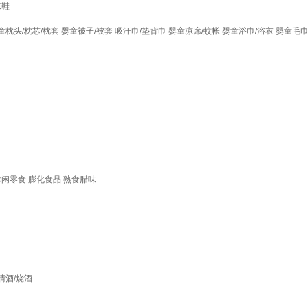
凉鞋
童枕头/枕芯/枕套
婴童被子/被套
吸汗巾/垫背巾
婴童凉席/蚊帐
婴童浴巾/浴衣
婴童毛巾
休闲零食
膨化食品
熟食腊味
清酒/烧酒