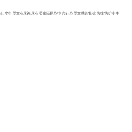
/口水巾
婴童布尿裤/尿布
婴童隔尿垫/巾
爬行垫
婴童睡袋/抱被
防撞/防护小件