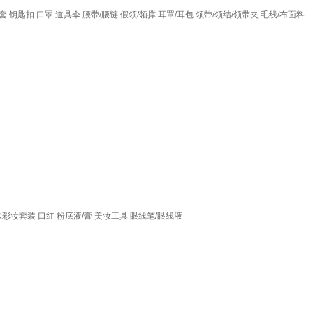
套
钥匙扣
口罩
道具伞
腰带/腰链
假领/领撑
耳罩/耳包
领带/领结/领带夹
毛线/布面料
水彩妆套装
口红
粉底液/膏
美妆工具
眼线笔/眼线液