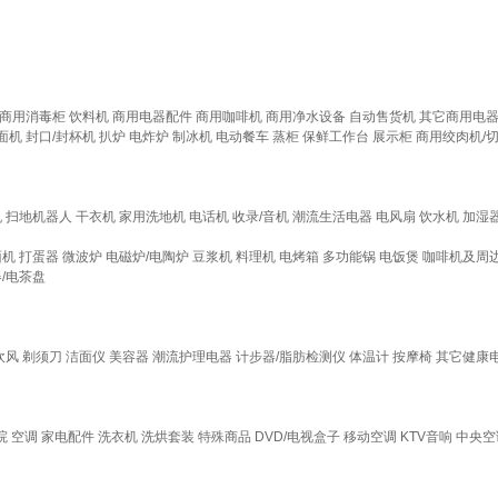
商用消毒柜
饮料机
商用电器配件
商用咖啡机
商用净水设备
自动售货机
其它商用电
面机
封口/封杯机
扒炉
电炸炉
制冰机
电动餐车
蒸柜
保鲜工作台
展示柜
商用绞肉机/
机
扫地机器人
干衣机
家用洗地机
电话机
收录/音机
潮流生活电器
电风扇
饮水机
加湿
面机
打蛋器
微波炉
电磁炉/电陶炉
豆浆机
料理机
电烤箱
多功能锅
电饭煲
咖啡机及周
/电茶盘
吹风
剃须刀
洁面仪
美容器
潮流护理电器
计步器/脂肪检测仪
体温计
按摩椅
其它健康
院
空调
家电配件
洗衣机
洗烘套装
特殊商品
DVD/电视盒子
移动空调
KTV音响
中央空