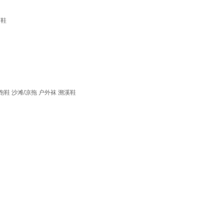
闲鞋
跑鞋
沙滩/凉拖
户外袜
溯溪鞋