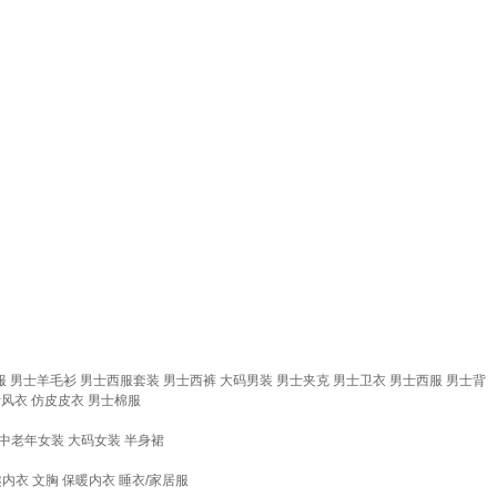
服
男士羊毛衫
男士西服套装
男士西裤
大码男装
男士夹克
男士卫衣
男士西服
男士背
士风衣
仿皮皮衣
男士棉服
中老年女装
大码女装
半身裙
趣内衣
文胸
保暖内衣
睡衣/家居服