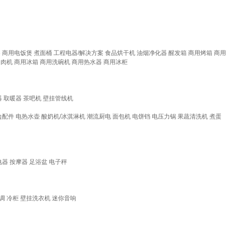
器
商用电饭煲
煮面桶
工程电器/解决方案
食品烘干机
油烟净化器
醒发箱
商用烤箱
商用
切肉机
商用冰箱
商用洗碗机
商用热水器
商用冰柜
器
取暖器
茶吧机
壁挂管线机
边配件
电热水壶
酸奶机/冰淇淋机
潮流厨电
面包机
电饼铛
电压力锅
果蔬清洗机
煮蛋
电器
按摩器
足浴盆
电子秤
调
冷柜
壁挂洗衣机
迷你音响