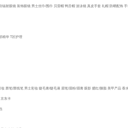
防辐射眼镜
装饰眼镜
男士丝巾/围巾
贝雷帽
鸭舌帽
游泳镜
真皮手套
礼帽
防晒配饰
手
部精华
T区护理
彩妆
唇笔/唇线笔
男士彩妆
睫毛膏/睫毛液
眉笔/眉粉/眉膏
眼影
腮红/胭脂
美甲产品
香
京东卡
包