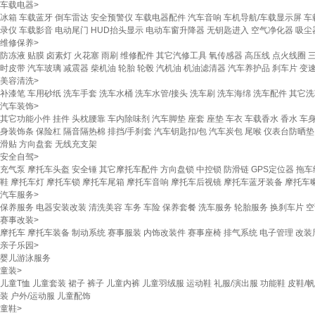
车载电器
>
冰箱
车载蓝牙
倒车雷达
安全预警仪
车载电器配件
汽车音响
车机导航/车载显示屏
车
录仪
车载影音
电动尾门
HUD抬头显示
电动车窗升降器
无钥匙进入
空气净化器
吸尘
维修保养
>
防冻液
贴膜
卤素灯
火花塞
雨刷
维修配件
其它汽修工具
氧传感器
高压线
点火线圈
时皮带
汽车玻璃
减震器
柴机油
轮胎
轮毂
汽机油
机油滤清器
汽车养护品
刹车片
变速
美容清洗
>
补漆笔
车用砂纸
洗车手套
洗车水桶
洗车水管/接头
洗车刷
洗车海绵
洗车配件
其它洗
汽车装饰
>
其它功能小件
挂件
头枕腰靠
车内除味剂
汽车脚垫
座套
座垫
车衣
车载香水
香水
车
身装饰条
保险杠
隔音隔热棉
排挡/手刹套
汽车钥匙扣/包
汽车炭包
尾喉
仪表台防晒垫
滑贴
方向盘套
无线充支架
安全自驾
>
充气泵
摩托车头盔
安全锤
其它摩托车配件
方向盘锁
中控锁
防滑链
GPS定位器
拖车
鞋
摩托车灯
摩托车锁
摩托车尾箱
摩托车音响
摩托车后视镜
摩托车蓝牙装备
摩托车
汽车服务
>
保养服务
电器安装改装
清洗美容
车务
车险
保养套餐
洗车服务
轮胎服务
换刹车片
空
赛事改装
>
摩托车
摩托车装备
制动系统
赛事服装
内饰改装件
赛事座椅
排气系统
电子管理
改装
亲子乐园
>
婴儿游泳服务
童装
>
儿童T恤
儿童套装
裙子
裤子
儿童内裤
儿童羽绒服
运动鞋
礼服/演出服
功能鞋
皮鞋/
装
户外/运动服
儿童配饰
童鞋
>