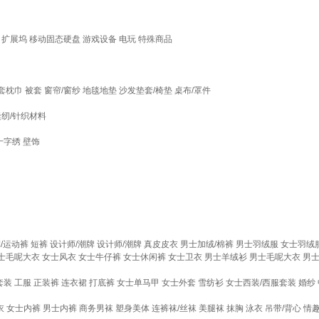
扩展坞
移动固态硬盘
游戏设备
电玩
特殊商品
套枕巾
被套
窗帘/窗纱
地毯地垫
沙发垫套/椅垫
桌布/罩件
缝纫/针织材料
十字绣
壁饰
/运动裤
短裤
设计师/潮牌
设计师/潮牌
真皮皮衣
男士加绒/棉裤
男士羽绒服
女士羽绒
士毛呢大衣
女士风衣
女士牛仔裤
女士休闲裤
女士卫衣
男士羊绒衫
男士毛呢大衣
男
套装
工服
正装裤
连衣裙
打底裤
女士单马甲
女士外套
雪纺衫
女士西装/西服套装
婚纱
衣
女士内裤
男士内裤
商务男袜
塑身美体
连裤袜/丝袜
美腿袜
抹胸
泳衣
吊带/背心
情