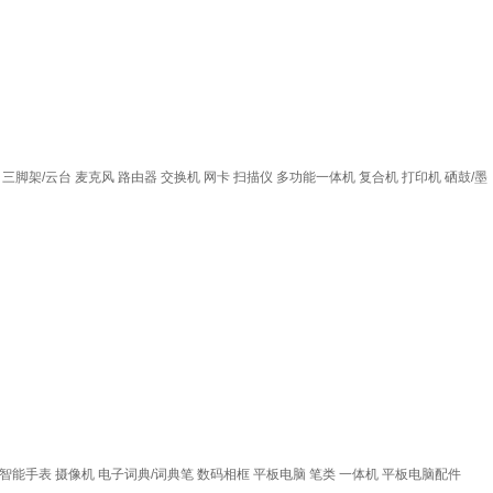
三脚架/云台
麦克风
路由器
交换机
网卡
扫描仪
多功能一体机
复合机
打印机
硒鼓/墨
智能手表
摄像机
电子词典/词典笔
数码相框
平板电脑
笔类
一体机
平板电脑配件