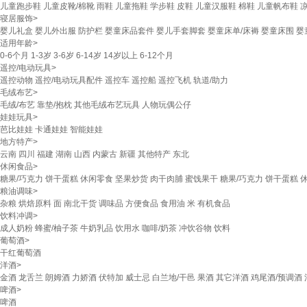
儿童跑步鞋
儿童皮靴/棉靴
雨鞋
儿童拖鞋
学步鞋
皮鞋
儿童汉服鞋
棉鞋
儿童帆布鞋
寝居服饰
>
婴儿礼盒
婴儿外出服
防护栏
婴童床品套件
婴儿手套脚套
婴童床单/床褥
婴童床围
婴
适用年龄
>
0-6个月
1-3岁
3-6岁
6-14岁
14岁以上
6-12个月
遥控/电动玩具
>
遥控动物
遥控/电动玩具配件
遥控车
遥控船
遥控飞机
轨道/助力
毛绒布艺
>
毛绒/布艺
靠垫/抱枕
其他毛绒布艺玩具
人物玩偶公仔
娃娃玩具
>
芭比娃娃
卡通娃娃
智能娃娃
地方特产
>
云南
四川
福建
湖南
山西
内蒙古
新疆
其他特产
东北
休闲食品
>
糖果/巧克力
饼干蛋糕
休闲零食
坚果炒货
肉干肉脯
蜜饯果干
糖果/巧克力
饼干蛋糕
粮油调味
>
杂粮
烘焙原料
面
南北干货
调味品
方便食品
食用油
米
有机食品
饮料冲调
>
成人奶粉
蜂蜜/柚子茶
牛奶乳品
饮用水
咖啡/奶茶
冲饮谷物
饮料
葡萄酒
>
干红葡萄酒
洋酒
>
金酒
龙舌兰
朗姆酒
力娇酒
伏特加
威士忌
白兰地/干邑
果酒
其它洋酒
鸡尾酒/预调酒
啤酒
>
啤酒