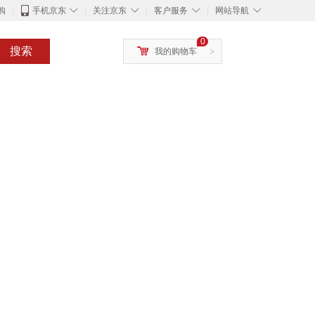
◇
◇
◇
◇
购
手机京东
关注京东
客户服务
网站导航
0
搜索
我的购物车
>