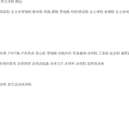
男士凉鞋
赠品
高跟鞋
女士外穿拖鞋
帆布鞋
筒靴
踝靴
雪地靴
布鞋/绣花鞋
女士单鞋
鱼嘴鞋
女士休
衣裤
户外T恤
户外风衣
登山鞋
雪地靴
功能内衣
军迷服饰
休闲鞋
工装鞋
徒步鞋
越野
冰球杆胶布
冰球球饼
冰球训练服
冰球刀片
冰球杆
冰球鞋
花样滑冰袜
步鞋
其它运动休闲鞋