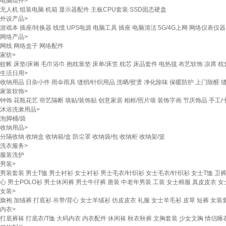
电脑组件
>
无人机
组装电脑
机箱
显示器配件
主板CPU套装
SSD固态硬盘
外设产品
>
游戏本
插座/转换器
线缆
UPS电源
电脑工具
插座
电脑清洁
5G/4G上网
网络仪表仪器
网络产品
>
网线
网络盒子
网络配件
家纺
>
蚊帐
床垫/床褥
毛巾浴巾
抱枕靠垫
床单/床笠
枕芯
床品套件
电热毯
布艺软饰
凉席
枕
生活日用
>
收纳用品
日杂小件
雨伞雨具
缝纫/针织用品
洗晒/熨烫
净化除味
保暖防护
上门除醛
家装软饰
>
钟饰
花瓶花艺
帘艺隔断
墙贴/装饰贴
创意家居
相框/照片墙
装饰字画
节庆饰品
手工/
沐浴洗漱用品
>
泡脚桶/袋
收纳用品
>
分隔收纳
收纳盒
收纳箱/盒
防尘罩
收纳袋/包
收纳柜
收纳架/篮
洗衣服务
>
服装洗护
男装
>
男装套装
男士T恤
男士衬衫
女士衬衫
男士毛衣/针织衫
女士毛衣/针织衫
女士T恤
卫裤
心
男士POLO衫
男士休闲裤
男士牛仔裤
唐装
中老年男装
工装
女士棉服
真皮皮衣
女
女装
>
旗袍
加绒裤
打底衫
吊带/背心
女士羊绒衫
仿皮皮衣
礼服
女士羊毛衫
皮草
短裤
女装
内衣
>
打底裤袜
打底衣/T恤
大码内衣
内衣配件
休闲袜
秋衣秋裤
文胸套装
少女文胸
情侣睡