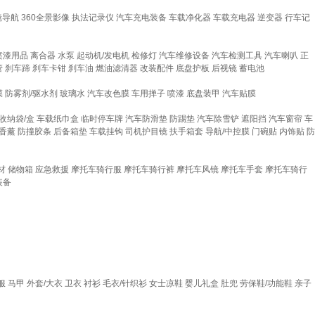
镜导航
360全景影像
执法记录仪
汽车充电装备
车载净化器
车载充电器
逆变器
行车记
喷漆用品
离合器
水泵
起动机/发电机
检修灯
汽车维修设备
汽车检测工具
汽车喇叭
正
管
刹车蹄
刹车卡钳
刹车油
燃油滤清器
改装配件
底盘护板
后视镜
蓄电池
膜
防雾剂/驱水剂
玻璃水
汽车改色膜
车用掸子
喷漆
底盘装甲
汽车贴膜
收纳袋/盒
车载纸巾盒
临时停车牌
汽车防滑垫
防踢垫
汽车除雪铲
遮阳挡
汽车窗帘
车
香薰
防撞胶条
后备箱垫
车载挂钩
司机护目镜
扶手箱套
导航/中控膜
门碗贴
内饰贴
防
材
储物箱
应急救援
摩托车骑行服
摩托车骑行裤
摩托车风镜
摩托车手套
摩托车骑行
装备
服
马甲
外套/大衣
卫衣
衬衫
毛衣/针织衫
女士凉鞋
婴儿礼盒
肚兜
劳保鞋/功能鞋
亲子