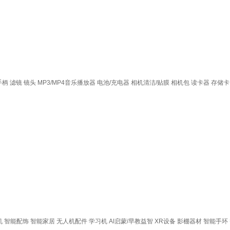
手柄
滤镜
镜头
MP3/MP4音乐播放器
电池/充电器
相机清洁/贴膜
相机包
读卡器
存储卡
机
智能配饰
智能家居
无人机配件
学习机
AI启蒙/早教益智
XR设备
影棚器材
智能手环