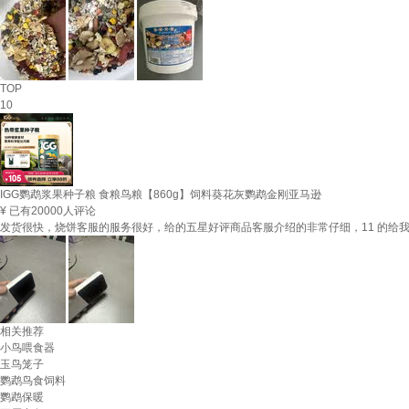
TOP
10
IGG鹦鹉浆果种子粮 食粮鸟粮【860g】饲料葵花灰鹦鹉金刚亚马逊
¥
已有20000人评论
发货很快，烧饼客服的服务很好，给的五星好评商品客服介绍的非常仔细，11 的给
相关推荐
小鸟喂食器
玉鸟笼子
鹦鹉鸟食饲料
鹦鹉保暖