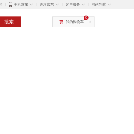
◇
◇
◇
◇
购
手机京东
关注京东
客户服务
网站导航
0
搜索
我的购物车
>