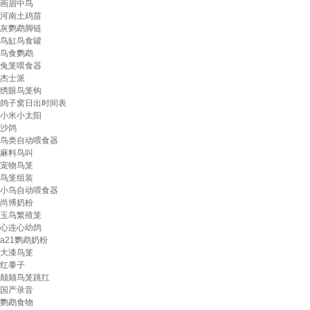
画眉中鸟
河南土鸡苗
灰鹦鹉脚链
鸟缸鸟食罐
鸟食鹦鹉
兔笼喂食器
杰士派
绣眼鸟笼钩
鸽子窝日出时间表
小米小太阳
沙鸽
鸟类自动喂食器
麻料鸟叫
宠物鸟笼
鸟笼组装
小鸟自动喂食器
尚博奶粉
玉鸟繁殖笼
心连心幼鸽
a21鹦鹉奶粉
大漆鸟笼
红黍子
颠颏鸟笼跳扛
国产录音
鹦鹉食物