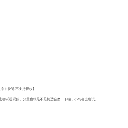
【京东快递/不支持拒收】
去尝试硬硬的。分量也很足不是挺适合磨一下嘴，小鸟会去尝试。