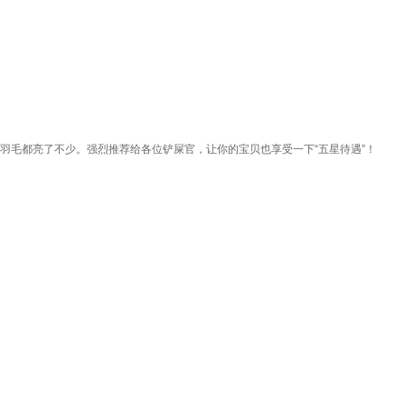
富，羽毛都亮了不少。强烈推荐给各位铲屎官，让你的宝贝也享受一下“五星待遇”！