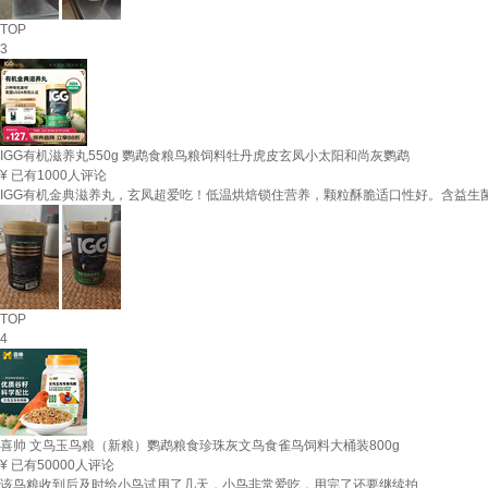
TOP
3
IGG有机滋养丸550g 鹦鹉食粮鸟粮饲料牡丹虎皮玄凤小太阳和尚灰鹦鹉
¥
已有1000人评论
IGG有机金典滋养丸，玄凤超爱吃！低温烘焙锁住营养，颗粒酥脆适口性好。含益生
TOP
4
喜帅 文鸟玉鸟粮（新粮）鹦鹉粮食珍珠灰文鸟食雀鸟饲料大桶装800g
¥
已有50000人评论
该鸟粮收到后及时给小鸟试用了几天，小鸟非常爱吃，用完了还要继续拍