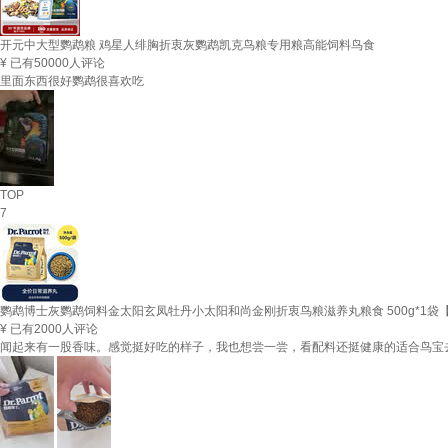
开元中大型鹦鹉粮 鸡星人绯胸折衷灰鹦鹉凯克鸟粮专用粮高能饲料鸟食
¥
已有50000人评论
里面东西很好鹦鹉很喜欢吃
TOP
7
鹦鹉博士灰鹦鹉饲料金太阳玄凤牡丹小太阳和尚金刚折衷鸟粮滋养丸粮食 500g*1袋
¥
已有2000人评论
闻起来有一股香味。感觉挺好吃的样子，我也想尝一尝，看配料还挺健康的适合鸟宝