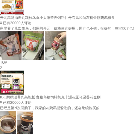
开元高能滋养丸颗粒鸟食小太阳营养饲料牡丹玄凤和尚灰机金刚鹦鹉粮食
¥
已有20000人评论
家里养了几次雏鸟，都用的开元，价格便宜好用，国产也不错，挺好的，鸟宝吃了也
TOP
2
IGG鹦鹉滋养丸高能版 食粮鸟粮饲料凯克非洲灰亚马逊葵花金刚
¥
已有20000人评论
已经是第N次回购了，我家的灰鹦鹉挺爱吃的，还会继续购买的