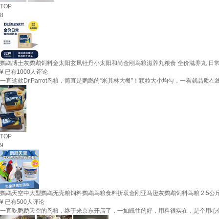
TOP
8
鹦鹉博士灰鹦鹉饲料金太阳玄凤牡丹小太阳和尚金刚鸟粮滋养丸粮食 全价滋养丸 日常版
¥
已有1000人评论
一直这款Dr.Parrot鸟粮，简直是鹦鹉的“米其林大餐”！颗粒大小均匀，一看
TOP
9
鹦鹉天空中大型鹦鹉无壳粮饲料鹦鹉鸟粮食料折衷金刚亚马逊灰鹦鹉饲料鸟粮 2.5公
¥
已有500人评论
一直吃鹦鹉天空的鸟粮，终于来京东开店了，一如既往的好，用料很实在，是个用心