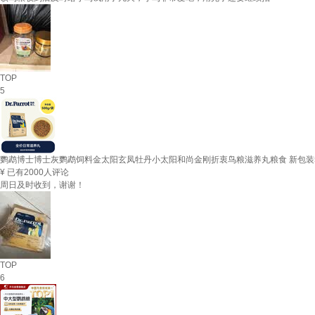
TOP
5
鹦鹉博士博士灰鹦鹉饲料金太阳玄凤牡丹小太阳和尚金刚折衷鸟粮滋养丸粮食 新包装5
¥
已有2000人评论
周日及时收到，谢谢！
TOP
6