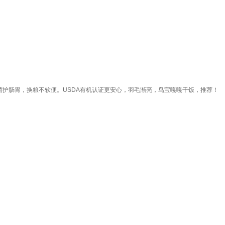
菌护肠胃，换粮不软便。USDA有机认证更安心，羽毛渐亮，鸟宝嘎嘎干饭，推荐！