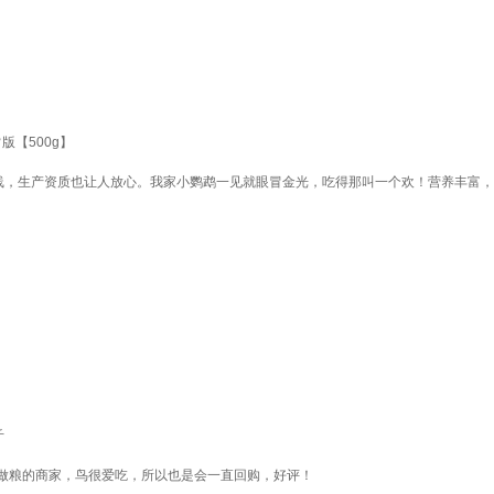
【500g】
就品质在线，生产资质也让人放心。我家小鹦鹉一见就眼冒金光，吃得那叫一个欢！营养丰
斤
做粮的商家，鸟很爱吃，所以也是会一直回购，好评！