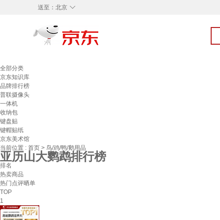
◇
送至：
北京
全部分类
京东知识库
品牌排行榜
普联摄像头
一体机
收纳包
键盘贴
键帽贴纸
京东美术馆
当前位置 :
首页
>
鸟/鸡/鸭/鹅用品
亚历山大鹦鹉排行榜
排名
热卖商品
热门点评晒单
TOP
1