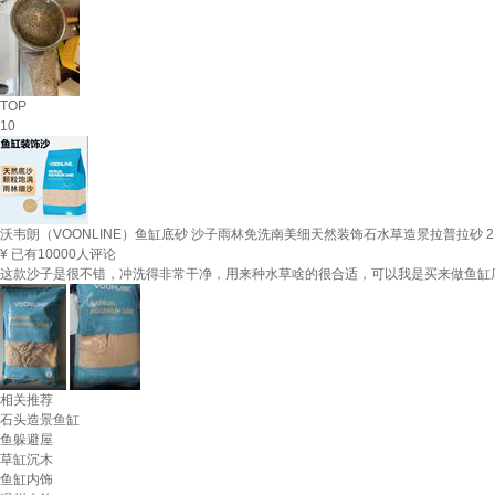
TOP
10
沃韦朗（VOONLINE）鱼缸底砂 沙子雨林免洗南美细天然装饰石水草造景拉普拉砂 2.
¥
已有10000人评论
这款沙子是很不错，冲洗得非常干净，用来种水草啥的很合适，可以我是买来做鱼缸
相关推荐
石头造景鱼缸
鱼躲避屋
草缸沉木
鱼缸内饰