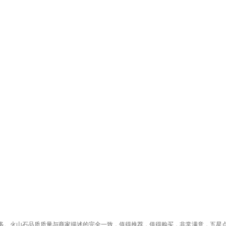
多。火山石品质质量与商家描述的完全一致，值得推荐，值得购买，非常满意，五星