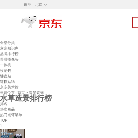
◇
送至：
北京
全部分类
京东知识库
品牌排行榜
普联摄像头
一体机
收纳包
键盘贴
键帽贴纸
京东美术馆
当前位置 :
首页
>
造景装饰
水草造景排行榜
排名
热卖商品
热门点评晒单
TOP
1