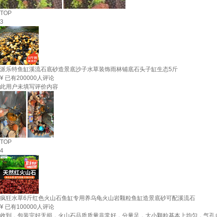
TOP
3
派乐特鱼缸溪流石底砂造景底沙子水草装饰雨林铺底石头子缸生态5斤
¥
已有200000人评论
此用户未填写评价内容
TOP
4
疯狂水草6斤红色火山石鱼缸专用养乌龟火山岩颗粒鱼缸造景底砂可配溪流石
¥
已有100000人评论
收到，包装完好无损，火山石品质质量非常好，分量足，大小颗粒基本上均匀，气孔