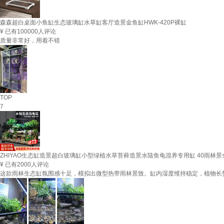
森森超白桌面小鱼缸生态玻璃缸水草缸客厅造景金鱼缸HWK-420P裸缸
¥
已有100000人评论
质量非常好，用着不错
TOP
7
ZHIYAO生态缸造景超白玻璃缸小型绿植水草苔藓造景水陆鱼龟混养专用缸 40雨林
¥
已有2000人评论
这款雨林生态缸氛围感十足，模拟出微型热带雨林景致。缸内湿度维持稳定，植物长