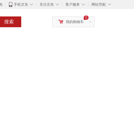
◇
◇
◇
◇
购
手机京东
关注京东
客户服务
网站导航
0
搜索
我的购物车
>