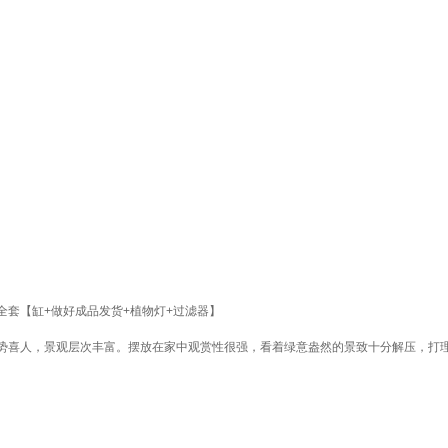
景全套【缸+做好成品发货+植物灯+过滤器】
势喜人，景观层次丰富。摆放在家中观赏性很强，看着绿意盎然的景致十分解压，打