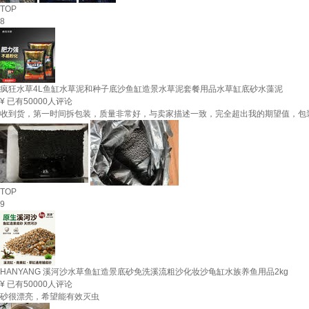
TOP
8
疯狂水草4L鱼缸水草泥和种子底沙鱼缸造景水草泥套餐用品水草缸底砂水藻泥
¥
已有50000人评论
收到货，第一时间拆包装，质量非常好，与卖家描述一致，完全超出我的期望值，包
TOP
9
HANYANG 溪河沙水草鱼缸造景底砂免洗溪流粗沙化妆沙龟缸水族养鱼用品2kg
¥
已有50000人评论
砂很漂亮，希望能有效灭虫