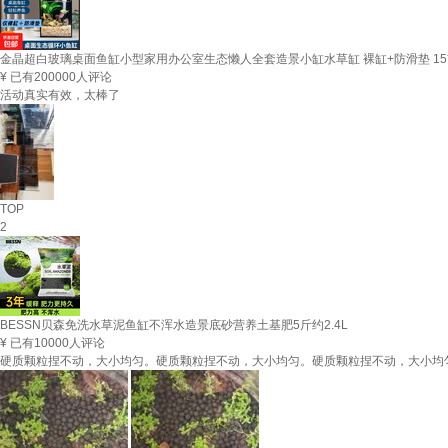
金晶超白玻璃桌面鱼缸小型家用办公室生态懒人全套造景小缸水草缸 裸缸+防滑垫 15*1
¥
已有200000人评论
活动真实有效，太棒了
TOP
2
BESSN贝森免洗水草泥鱼缸不浑水造景底砂营养土基肥5斤约2.4L
¥
已有10000人评论
硬质颗粒捏不动，大小均匀。硬质颗粒捏不动，大小均匀。硬质颗粒捏不动，大小均