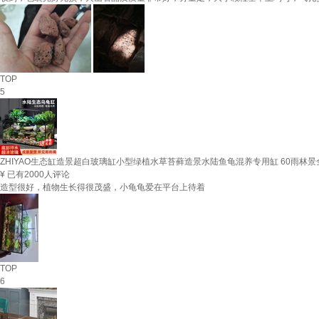
TOP
5
ZHIYAO生态缸造景超白玻璃缸小型绿植水草苔藓造景水陆鱼龟混养专用缸 60雨林
¥
已有2000人评论
造型很好，植物生长得很茂盛，小龟龟爱在平台上待着
TOP
6