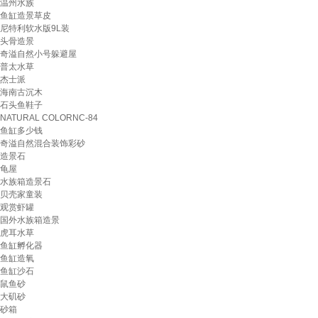
温州水族
鱼缸造景草皮
尼特利软水版9L装
头骨造景
奇溢自然小号躲避屋
普太水草
杰士派
海南古沉木
石头鱼鞋子
NATURAL COLORNC-84
鱼缸多少钱
奇溢自然混合装饰彩砂
造景石
龟屋
水族箱造景石
贝壳家童装
观赏虾罐
国外水族箱造景
虎耳水草
鱼缸孵化器
鱼缸造氧
鱼缸沙石
鼠鱼砂
大矶砂
砂箱