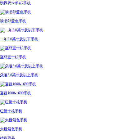
朗界双卡单4G手机
读书郎蓝色手机
一加3.0英寸及以下手机
至尊宝十核手机
朵唯5.6英寸及以上手机
夏普1000-1699手机
纽曼十核手机
大显紫色手机
特殊商品