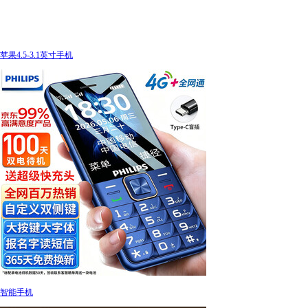
苹果4.5-3.1英寸手机
智能手机