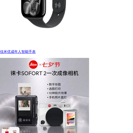
佳米优成年人智能手表