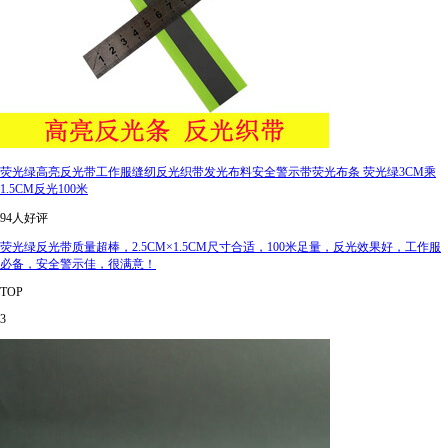
荧光绿高亮反光带工作服缝纫反光织带发光布料安全警示带荧光布条 荧光绿3CM乘
1.5CM反光100米
94人好评
荧光绿反光带质量超棒，2.5CM×1.5CM尺寸合适，100米足量，反光效果好，工作服
必备，安全警示佳，很满意！
TOP
3