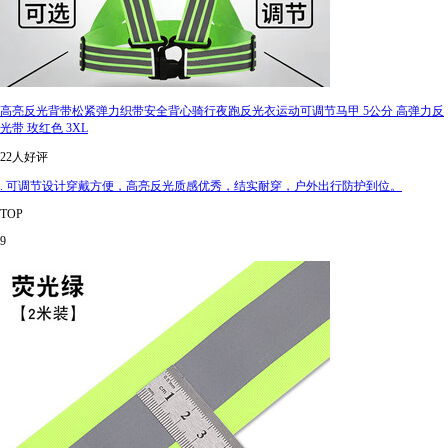
高亮反光背带松紧弹力织带安全背心骑行夜跑反光衣运动可调节马甲 5公分 高弹力反
光带 玫红色 3XL
22人好评
. 可调节设计穿戴方便，高亮反光质感优秀，结实耐穿，户外出行防护到位。
TOP
9