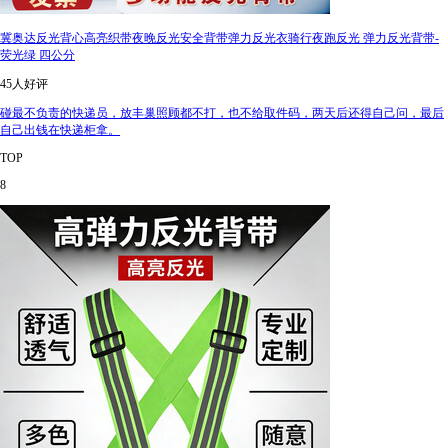
冀奥达反光背心高亮织带夜晚反光安全背带弹力反光衣骑行夜跑反光 弹力反光背带-
荧光绿 四公分
45人好评
碰最不负责的快递员，放丰巢照顾都不打，也不给取件码，两天后还得自己问，最后
自己出钱在快递柜拿。
TOP
8