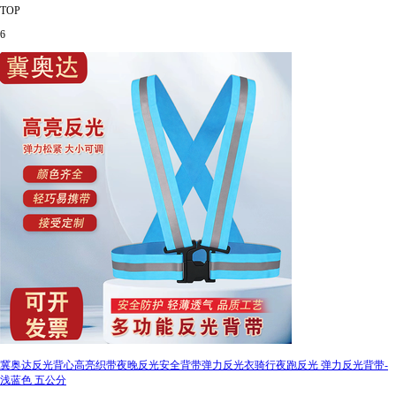
TOP
6
冀奥达反光背心高亮织带夜晚反光安全背带弹力反光衣骑行夜跑反光 弹力反光背带-
浅蓝色 五公分