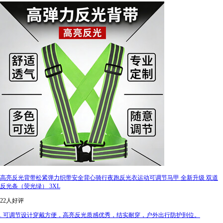
高亮反光背带松紧弹力织带安全背心骑行夜跑反光衣运动可调节马甲 全新升级 双道
反光条（荧光绿） 3XL
22人好评
. 可调节设计穿戴方便，高亮反光质感优秀，结实耐穿，户外出行防护到位。