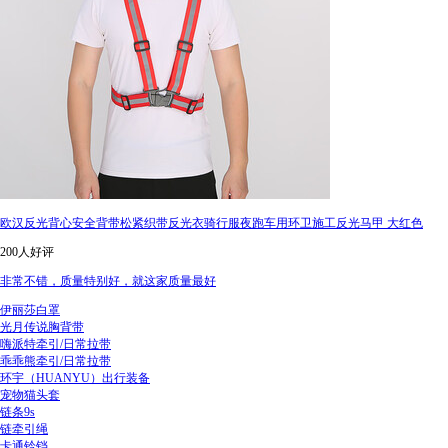
欧汉反光背心安全背带松紧织带反光衣骑行服夜跑车用环卫施工反光马甲 大红色
200人好评
非常不错，质量特别好，就这家质量最好
伊丽莎白罩
光月传说胸背带
嗨派特牵引/日常拉带
乖乖熊牵引/日常拉带
环宇（HUANYU）出行装备
宠物猫头套
链条9s
链牵引绳
卡通铃铛