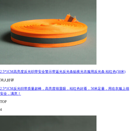
2.5*1CM高亮度反光织带安全警示带返光反光条贴夜光衣服用反光条 桔红色(50米)
38人好评
2.5*1CM反光织带质量超棒，高亮度很显眼，桔红色好看，50米足量，用在衣服上很
安全，满意！
TOP
4