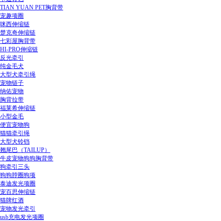
TIAN YUAN PET胸背带
宠趣项圈
咪西伸缩链
楚克奇伸缩链
七彩屋胸背带
HI-PRO伸缩链
反光牵引
纯金毛犬
大型犬牵引绳
宠物链子
纳佑宠物
胸背拉带
福莱希伸缩链
小型金毛
便宜宠物狗
猫猫牵引绳
大型犬铃铛
翘尾巴（TAILUP）
牛皮宠物狗狗胸背带
狗牵引三头
狗狗脖圈狗项
泰迪发光项圈
宠百思伸缩链
猫牌红酒
宠物发光牵引
usb充电发光项圈