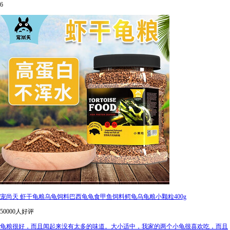
6
宠尚天 虾干龟粮乌龟饲料巴西龟龟食甲鱼饲料鳄龟乌龟粮小颗粒400g
50000人好评
龟粮很好，而且闻起来没有太多的味道。大小适中，我家的两个小龟很喜欢吃，而且