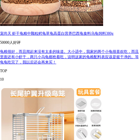
宠尚天 虾干龟粮中颗粒鳄龟草龟高蛋白营养巴西龟食料乌龟饲料380g
50000人好评
龟粮很好，而且闻起来没有太多的味道。大小适中，我家的两个小龟很喜欢吃，而且
里面还有小虾干，两只小乌龟都抢着吃，说明这家的龟粮配料表应该是挺干净的。等
龟龟吃完了，我以后还会再来买！
TOP
10