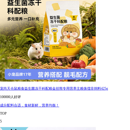
宠尚天仓鼠粮食益生菌冻干科配粮金丝熊专用营养主粮侏儒非饲料425g
100000人好评
成分配料合适，食材新鲜，营养均衡！
TOP
5