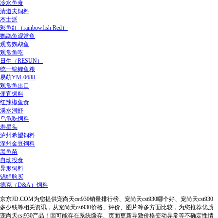
冷水鱼食
清道夫饲料
杰士派
彩鱼红（rainbowfish Red）
鹦鹉鱼观赏鱼
观赏鹦鹉鱼
观赏鱼吃
日生（RESUN）
统一锦鲤鱼粮
易萌YM-0688
观赏鱼出口
便宜饲料
红辣椒鱼食
溪水河虾
乌龟吃饲料
寿星头
泸州希望饲料
深州金豆饲料
黑鱼苗
自动投食
异形饲料
锦鲤购买
德克（D&A）饲料
京东JD.COM为您提供宠尚天cst930销量排行榜、宠尚天cst930哪个好、宠尚天cst930
多少钱等相关资讯，从宠尚天cst930价格、评价、图片等多方面比较，为您推荐优质
宠尚天cst930产品！因可能存在系统缓存、页面更新导致价格变动异常等不确定性情