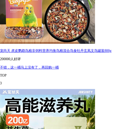
宠尚天 虎皮鹦鹉鸟粮非饲料营养均衡鸟粮混合鸟食牡丹玄凤文鸟罐装800g
200000人好评
不错，这一桶马上没有了，再回购一桶
TOP
3