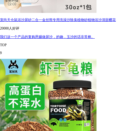
宠尚天仓鼠浴沙尿砂二合一金丝熊专用洗澡沙除臭植物砂植物浴沙清甜樱花
20000人好评
我们这一个产品的复购恩赐做尿沙，的确，玉沙的话非常棒。
TOP
9