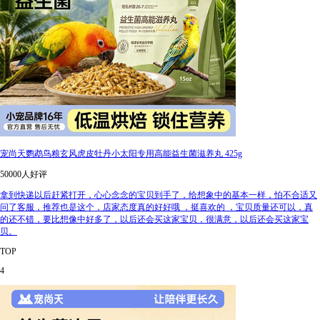
宠尚天鹦鹉鸟粮玄风虎皮牡丹小太阳专用高能益生菌滋养丸 425g
50000人好评
拿到快递以后赶紧打开，心心念念的宝贝到手了，给想象中的基本一样，怕不合适又
问了客服，推荐也是这个，店家态度真的好好哦 ，挺喜欢的 ，宝贝质量还可以，真
的还不错，要比想像中好多了，以后还会买这家宝贝，很满意，以后还会买这家宝
贝。
TOP
4