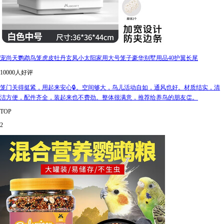
宠尚天鹦鹉鸟笼虎皮牡丹玄凤小太阳家用大号笼子豪华别墅用品40护翼长尾
10000人好评
笼门关得挺紧，用起来安心🔒。空间够大，鸟儿活动自如，通风也好。材质结实，清
洁方便，配件齐全，装起来也不费劲。整体很满意，推荐给养鸟的朋友👏。
TOP
2