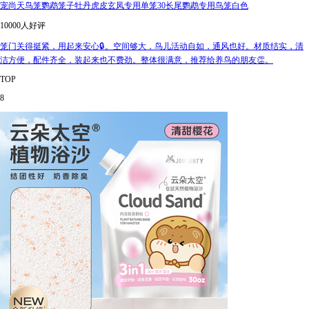
宠尚天鸟笼鹦鹉笼子牡丹虎皮玄凤专用单笼30长尾鹦鹉专用鸟笼白色
10000人好评
笼门关得挺紧，用起来安心🔒。空间够大，鸟儿活动自如，通风也好。材质结实，清
洁方便，配件齐全，装起来也不费劲。整体很满意，推荐给养鸟的朋友👏。
TOP
8