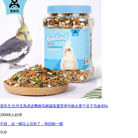
宠尚天 牡丹玄凤虎皮鹦鹉鸟粮罐装重营养均衡水果干谷子鸟食800g
200000人好评
不错，这一桶马上没有了，再回购一桶
TOP