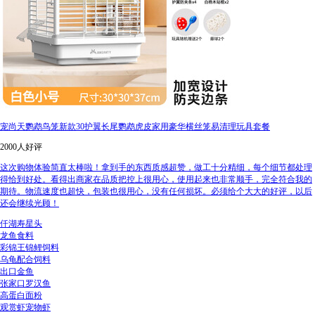
宠尚天鹦鹉鸟笼新款30护翼长尾鹦鹉虎皮家用豪华横丝笼易清理玩具套餐
2000人好评
这次购物体验简直太棒啦！拿到手的东西质感超赞，做工十分精细，每个细节都处理
得恰到好处。看得出商家在品质把控上很用心，使用起来也非常顺手，完全符合我的
期待。物流速度也超快，包装也很用心，没有任何损坏。必须给个大大的好评，以后
还会继续光顾！
仟湖寿星头
龙鱼食料
彩锦王锦鲤饲料
乌龟配合饲料
出口金鱼
张家口罗汉鱼
高蛋白面粉
观赏虾宠物虾