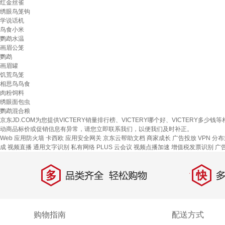
红金丝雀
绣眼鸟笼钩
学说话机
鸟食小米
鹦鹉水温
画眉公笼
鹦鹉
画眉罐
饥荒鸟笼
相思鸟鸟食
肉粉饲料
绣眼面包虫
鹦鹉混合粮
京东JD.COM为您提供VICTERY销量排行榜、VICTERY哪个好、VICTER
动商品标价或促销信息有异常，请您立即联系我们，以便我们及时补正。
Web 应用防火墙
卡西欧
应用安全网关
京东云帮助文档
商家成长
广告投放
VPN
分布
成
视频直播
通用文字识别
私有网络
PLUS 云会议
视频点播加速
增值税发票识别
广
多
快
品类齐全，轻松购物
多仓
购物指南
配送方式