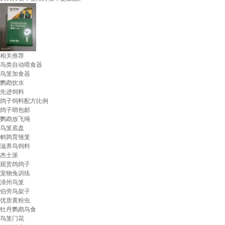
相关推荐
鸟类自动喂食器
鸟笼加食器
鹦鹉饮水
先进饲料
鸽子饲料配方比例
鸽子哨包邮
鹦鹉放飞绳
鸟笼底盘
鹌鹑育雏笼
滋养鸟饲料
杰士派
观赏鸽鸽子
宠物兔训练
漳州鸟笼
伯劳鸟架子
优质黄粉虫
牡丹鹦鹉鸟食
鸟笼门花