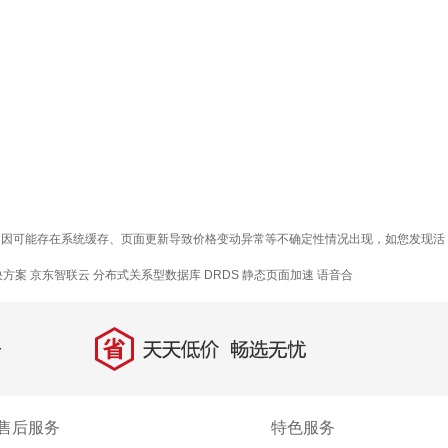
ERY产品！因可能存在系统缓存、页面更新导致价格变动异常等不确定性情况出现，如您发现活
决方案
京东智联云
分布式关系型数据库 DRDS
静态页面加速
语音合
省
天天低价，畅选无忧
售后服务
特色服务