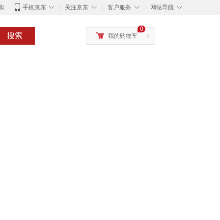
◇
◇
◇
◇
购
手机京东
关注京东
客户服务
网站导航
0
搜索
我的购物车
>