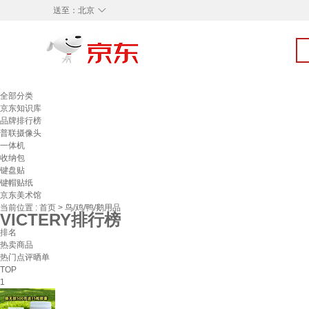
◇
送至：
北京
全部分类
京东知识库
品牌排行榜
普联摄像头
一体机
收纳包
键盘贴
键帽贴纸
京东美术馆
当前位置 :
首页
>
鸟/鸡/鸭/鹅用品
VICTERY排行榜
排名
热卖商品
热门点评晒单
TOP
1