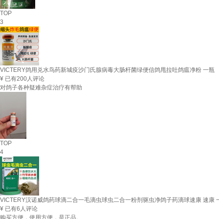
TOP
3
VICTERY鸽用兑水鸟药新城疫沙门氏腺病毒大肠杆菌绿便信鸽甩拉吐鸽瘟净粉 一瓶
¥
已有200人评论
对鸽子各种疑难杂症治疗有帮助
TOP
4
VICTERY汉诺威鸽药球滴二合一毛滴虫球虫二合一粉剂驱虫净鸽子药滴球速康 速康 
¥
已有6人评论
购买方便，使用方便，是正品。