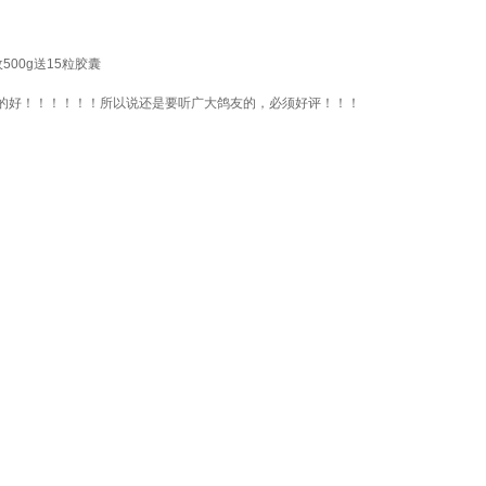
00g送15粒胶囊
的好！！！！！！所以说还是要听广大鸽友的，必须好评！！！