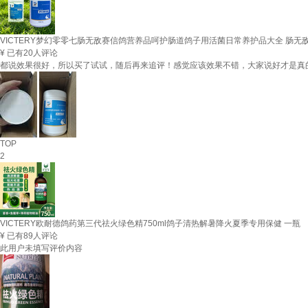
VICTERY梦幻零零七肠无敌赛信鸽营养品呵护肠道鸽子用活菌日常养护品大全 肠无敌5
¥
已有20人评论
都说效果很好，所以买了试试，随后再来追评！感觉应该效果不错，大家说好才是真
TOP
2
VICTERY欧耐德鸽药第三代祛火绿色精750ml鸽子清热解暑降火夏季专用保健 一瓶
¥
已有89人评论
此用户未填写评价内容