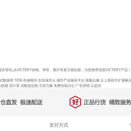
Y多少钱等相关资讯,从VICTERY价格、评价、图片等多方面比较，为您推荐优质VICT
式数据库 TiDB
存储网关
京东城市云
城市产业服务平台
视频点播
云上系统可扩展解
告热搜
流计算
流数据总线
京东万象
免费在线办公
广告营销
云监控
好
直发，极速配送
正品行货，精致服务
支付方式