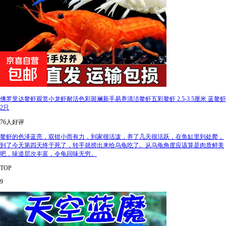
佛罗里达鳌虾观赏小龙虾耐活色彩斑斓新手易养清洁鳌虾五彩鳌虾 2.5-3.5厘米 蓝鳌虾
2只
76人好评
鳌虾的色泽蓝亮，双钳小而有力，到家很活泼，养了几天很活跃，在鱼缸里到处爬，
到了今天第四天终于死了，转手就捞出来给乌龟吃了。从乌龟角度应该算是肉质鲜美
吧，味道层次丰富，令龟回味无穷。
TOP
9