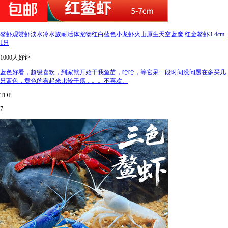
鳌虾观赏虾淡水冷水族耐活体宠物红白蓝色小龙虾火山原生天空蓝魔 红金鳌虾3-4cm
1只
1000人好评
蓝色好看，超级喜欢，到家就开始干我鱼苗，哈哈，等它呆一段时间没问题在多买几
只蓝色，黄色的看起来比较干瘪，。。不喜欢。
TOP
7