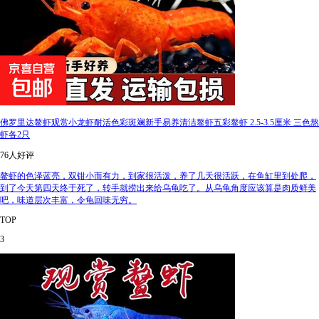
佛罗里达鳌虾观赏小龙虾耐活色彩斑斓新手易养清洁鳌虾五彩鳌虾 2.5-3.5厘米 三色熬
虾各2只
76人好评
鳌虾的色泽蓝亮，双钳小而有力，到家很活泼，养了几天很活跃，在鱼缸里到处爬，
到了今天第四天终于死了，转手就捞出来给乌龟吃了。从乌龟角度应该算是肉质鲜美
吧，味道层次丰富，令龟回味无穷。
TOP
3