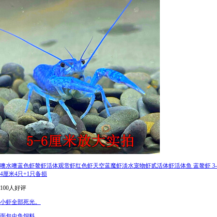
噢水噢蓝色虾鳌虾活体观赏虾红色虾天空蓝魔虾淡水宠物虾贰活体虾活体鱼 蓝鳌虾 3-
4厘米4只+1只备损
100人好评
小虾全部死光。
面包虫鱼饲料