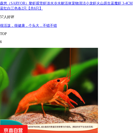
森悠（SARYOR）鳌虾观赏虾淡水冷水耐活体宠物清洁小龙虾火山原生蓝魔虾 3-4CM
蓝红白三色各2只【共6只】
57人好评
很活泼，很健康，个头大，不错不错
TOP
6