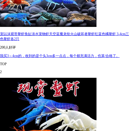
宠以沫观赏鳌虾鱼缸淡水宠物虾天空蓝魔龙纹火山破坏者鳌虾红蓝色橘鳌虾 3-4cm三
色鳌虾各2只
200人好评
我买3～4cm的，收到的是个头3cm多一点点，每个都充满活力，也算/合格了。
TOP
2