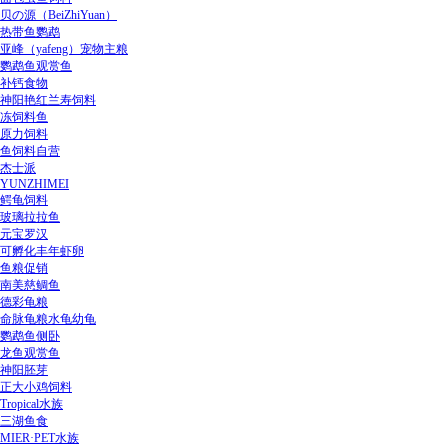
贝の源（BeiZhiYuan）
热带鱼鹦鹉
亚峰（yafeng）宠物主粮
鹦鹉鱼观赏鱼
补钙食物
神阳艳红兰寿饲料
冻饲料鱼
原力饲料
鱼饲料自营
杰士派
YUNZHIMEI
鳄龟饲料
玻璃拉拉鱼
元宝罗汉
可孵化丰年虾卵
鱼粮促销
南美慈鲷鱼
德彩龟粮
命脉龟粮水龟幼龟
鹦鹉鱼侧卧
龙鱼观赏鱼
神阳胚芽
正大小鸡饲料
Tropical水族
三湖鱼食
MIER·PET水族