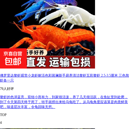
佛罗里达鳌虾观赏小龙虾耐活色彩斑斓新手易养清洁鳌虾五彩鳌虾 2.5-3.5厘米 三色熬
虾各一只
76人好评
鳌虾的色泽蓝亮，双钳小而有力，到家很活泼，养了几天很活跃，在鱼缸里到处爬，
到了今天第四天终于死了，转手就捞出来给乌龟吃了。从乌龟角度应该算是肉质鲜美
吧，味道层次丰富，令龟回味无穷。
TOP
4