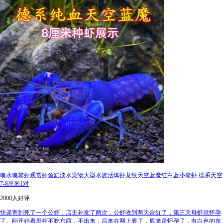
噢水噢鳌虾观赏虾鱼缸淡水宠物大型水族活体虾龙纹天空蓝魔红白蓝小鳌虾 德系天空
7-8厘米1对
2000人好评
快递寄到死了一个公虾，店主补发了两次，公虾收到两天合缸了，第三天母虾就怀孕
了。刚开始看母虾不吃东西，不出来，后来在网上看了，原来是怀孕了，有白色的东