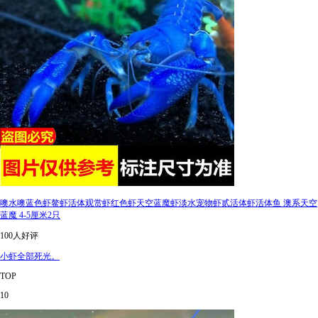
噢水噢蓝色虾鳌虾活体观赏虾红色虾天空蓝魔虾淡水宠物虾贰活体虾活体鱼 澳系天空
蓝魔 4-5厘米2只
100人好评
小虾全部死光。
TOP
10