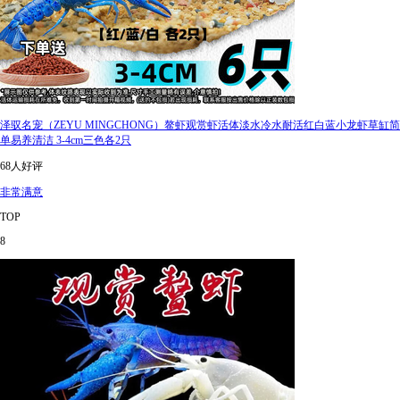
泽驭名宠（ZEYU MINGCHONG）鳌虾观赏虾活体淡水冷水耐活红白蓝小龙虾草缸简
单易养清洁 3-4cm三色各2只
68人好评
非常满意
TOP
8