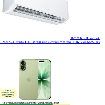
格力空调 云佳Pro 1.5匹
【外机7㎜1.6排铜管】新一级能效变频 卧室挂机 节能 省电 KFR-35GW/NhMa1BG