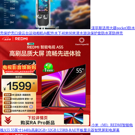
漾菲斯适用大疆pocket3防水
壳保护壳口袋云台运动相机dji配件水下40米60米潜水游泳保护套防水罩防摔壳
小米（MI）REDMI智能电
视A55 55英寸144Hz高刷2GB+32GB L55RB-RAE平板显示器智慧屏彩电屏幕