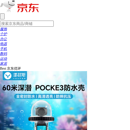
服饰
个护
办公
电器
手机
数码
运动
家居
Best
京东优评