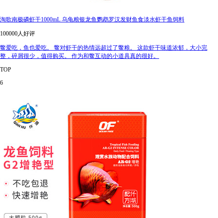
淘歌南极磷虾干1000mL 乌龟粮银龙鱼鹦鹉罗汉发财鱼食淡水虾干鱼饲料
100000人好评
鳖爱吃，鱼也爱吃。 鳖对虾干的热情远超过了鳖粮。 这款虾干味道浓郁，大小完
整，碎屑很少，值得购买。 作为和鳖互动的小道具真的很好。
TOP
6