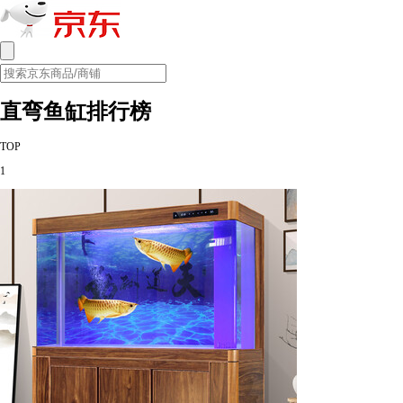
直弯鱼缸排行榜
TOP
1