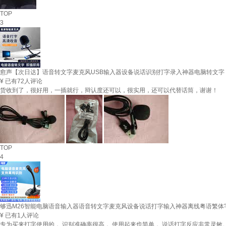
TOP
3
愈声【次日达】语音转文字麦克风USB输入器设备说话识别打字录入神器电脑转文字 US
¥
已有72人评论
货收到了，很好用，一插就行，辩认度还可以，很实用，还可以代替话筒，谢谢！
TOP
4
够迅M26智能电脑语音输入器语音转文字麦克风设备说话打字输入神器离线粤语繁体
¥
已有1人评论
专为买来打字使用的， 识别准确率很高， 使用起来也简单， 说话打字反应非常灵敏