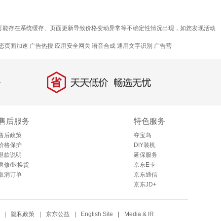
因可能存在系统缓存、页面更新导致价格变动异常等不确定性情况出现，如您发现活动
态页面加速
广告热搜
应用安全网关
语音合成
通用文字识别
广告营
省
天天低价，畅选无忧
售后服务
特色服务
售后政策
夺宝岛
价格保护
DIY装机
退款说明
延保服务
返修/退换货
京东E卡
取消订单
京东通信
京东JD+
|
隐私政策
|
京东公益
|
English Site
|
Media & IR