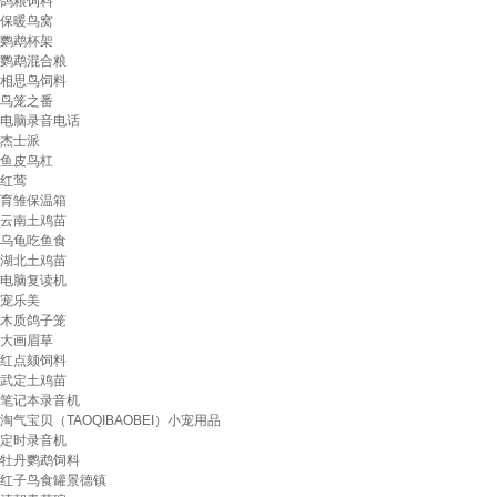
鸽粮饲料
保暖鸟窝
鹦鹉杯架
鹦鹉混合粮
相思鸟饲料
鸟笼之番
电脑录音电话
杰士派
鱼皮鸟杠
红莺
育雏保温箱
云南土鸡苗
乌龟吃鱼食
湖北土鸡苗
电脑复读机
宠乐美
木质鸽子笼
大画眉草
红点颏饲料
武定土鸡苗
笔记本录音机
淘气宝贝（TAOQIBAOBEI）小宠用品
定时录音机
牡丹鹦鹉饲料
红子鸟食罐景德镇