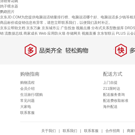
清朝青花碗
鸽子喂水器
鹦鹉照片
京东JD.COM为您提供电脑说话销量排行榜、电脑说话哪个好、电脑说话多少钱等
商品标价或促销信息有异常，请您立即联系我们，以便我们及时补正。
京东云帮助文档
京东万象
京东城市云
广告投放
视频点播
分布式关系型数据库 DRD
销
流数据总线
商家成长
Web 应用防火墙
存储网关
视频直播
京东智联云
PLUS 云会
多
快
品类齐全，轻松购物
多仓
购物指南
配送方式
购物流程
上门自提
会员介绍
211限时达
生活旅行/团购
配送服务查询
常见问题
配送费收取标准
大家电
海外配送
联系客服
关于我们
|
联系我们
|
联系客服
|
合作招商
|
商家