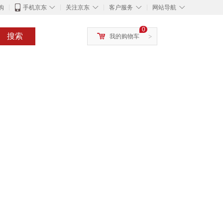
◇
◇
◇
◇
购
手机京东
关注京东
客户服务
网站导航
0
搜索
我的购物车
>