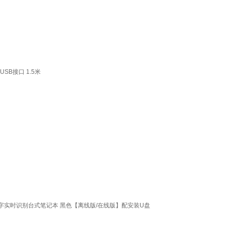
B接口 1.5米
字实时识别台式笔记本 黑色【离线版/在线版】配安装U盘
。