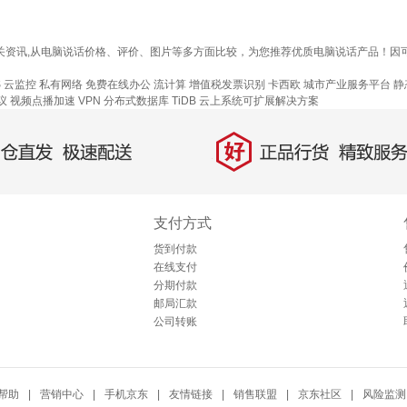
相关资讯,从电脑说话价格、评价、图片等多方面比较，为您推荐优质电脑说话产品！
S
云监控
私有网络
免费在线办公
流计算
增值税发票识别
卡西欧
城市产业服务平台
静
议
视频点播加速
VPN
分布式数据库 TiDB
云上系统可扩展解决方案
好
直发，极速配送
正品行货，精致服务
支付方式
货到付款
在线支付
分期付款
邮局汇款
公司转账
帮助
|
营销中心
|
手机京东
|
友情链接
|
销售联盟
|
京东社区
|
风险监测