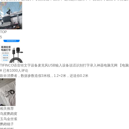
TOP
5
TIFINCO语音转文字设备麦克风USB输入设备说话识别打字录入神器电脑无网 【电脑
¥
已有1000人评论
欺诈消费者，数据参数造假3米线，1.2+2米，还送你0.2米
相关推荐
鸟窝鹦鹉窝
玉鸟金丝雀
鹦鹉镜子