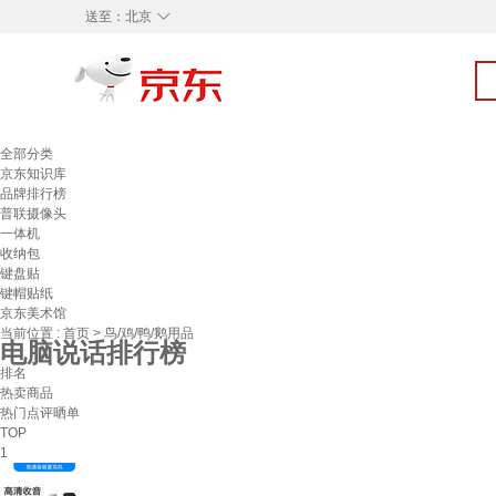
◇
送至：
北京
全部分类
京东知识库
品牌排行榜
普联摄像头
一体机
收纳包
键盘贴
键帽贴纸
京东美术馆
当前位置 :
首页
>
鸟/鸡/鸭/鹅用品
电脑说话排行榜
排名
热卖商品
热门点评晒单
TOP
1