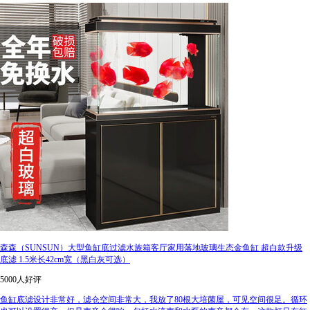
森森（SUNSUN）大型鱼缸底过滤水族箱客厅家用落地玻璃生态金鱼缸 超白款升级
底滤 1.5米长42cm宽（黑白灰可选）
5000人好评
鱼缸底滤设计非常好，滤仓空间非常大，我放了80根大培菌屋，可见空间很足。循环