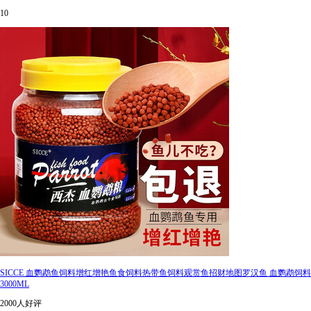
10
SICCE 血鹦鹉鱼饲料增红增艳鱼食饲料热带鱼饲料观赏鱼招财地图罗汉鱼 血鹦鹉饲料
3000ML
2000人好评