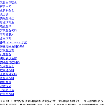
黑钻自动喂鱼
萨伊六间
鱼饲料鱼食
杰士派
鹦鹉鱼增红
冰冻饲料鱼
增色鱼粮
罗汉鱼食饲料
丰年虾贴片
蛋白饲料
路斯（Luscious）水族
海豚宠物龟饲料100g
罗汉鱼观赏
孔雀鱼食
鸿运罗汉鱼苗
鹦鹉鱼增红饲料
发财鱼鱼食
红中红饲料
金鱼锦鲤饲料
微生物饲料
锦鲤育成
观赏泥鳅
七彩稻田鱼
红虫鱼饲料
京东JD.COM为您提供大自然饲料销量排行榜、大自然饲料哪个好、大自然饲料多少