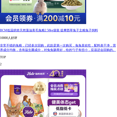
BCM低温烘焙天然藻油美毛兔粮2.58kg袋装 提摩西草兔子主粮兔子饲料
10000人好评
非常不错的兔粮，已经多次回购，此款是第一次购买，兔兔喜欢吃，配料表干净，营
养成分均衡，含有益生菌成分，对兔兔肠胃好，给的勺子有些小，应该还会回购的。
TOP
2