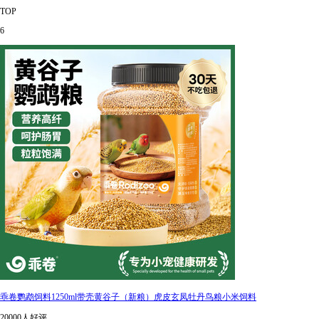
TOP
6
乖卷鹦鹉饲料1250ml带壳黄谷子（新粮）虎皮玄凤牡丹鸟粮小米饲料
20000人好评