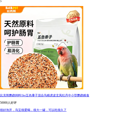
5
比克熊鹦鹉饲料1kg五色黍子混合鸟粮虎皮玄凤牡丹中小型鹦鹉粮食
50000人好评
很好泡开，鸟宝很爱喝，很大一罐，可以吃很久了