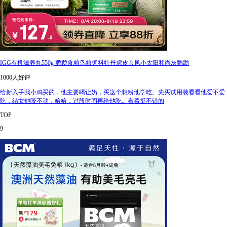
IGG有机滋养丸550g 鹦鹉食粮鸟粮饲料牡丹虎皮玄凤小太阳和尚灰鹦鹉
1000人好评
给新入手我小鸡买的，他主要喝让奶，买这个想粉他学吃。先买试用装看看他爱不爱
吃，结女他咬不动，哈哈，过段时间再给他吃。看着挺不错的
TOP
9