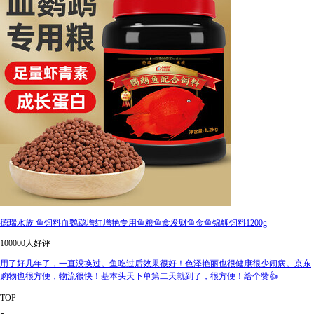
德瑞水族 鱼饲料血鹦鹉增红增艳专用鱼粮鱼食发财鱼金鱼锦鲤饲料1200g
100000人好评
用了好几年了，一直没换过。鱼吃过后效果很好！色泽艳丽也很健康很少闹病。京东
购物也很方便，物流很快！基本头天下单第二天就到了，很方便！给个赞👍
TOP