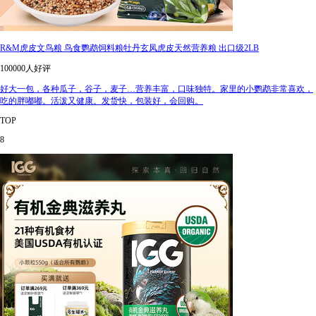
R&M虎皮文鸟粮 鸟食鹦鹉饲料粮牡丹玄凤虎皮天然营养粮 出口级2LB
100000人好评
好大一包，各种瓜子，谷子，麦子…营养丰富，口味独特。家里的小鹦鹉非常喜欢，
吃的胖嘟嘟。活泼又健康。发货快，包装好，会回购。
TOP
8