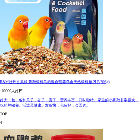
R&M牡丹玄凤粮 鹦鹉饲料鸟粮混合营养鸟食天然饲料粮 2LB(908g)
100000人好评
好大一包，各种瓜子，谷子，麦子…营养丰富，口味独特。家里的小鹦鹉非常喜欢，
吃的胖嘟嘟。活泼又健康。发货快，包装好，会回购。
TOP
4