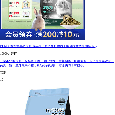
BCM天然藻油美毛兔粮 成年兔子垂耳兔提摩西干粮食物宠物兔饲料860g
10000人好评
非常不错的兔粮，配料表干净，适口性好，营养均衡，价格偏贵，但是兔兔喜欢吃，
两周一罐，磨牙效果不错，颗粒小好咀嚼，赠送的勺子有些小。
TOP
10