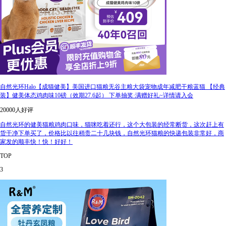
自然光环Halo【成猫健美】美国进口猫粮无谷主粮大袋宠物成年减肥干粮蓝猫 【经典
装】健美体态鸡肉味10磅（效期27.6起） 下单抽奖·满赠好礼~详情请入会
20000人好评
自然光环的健美猫粮鸡肉口味，猫咪吃着还行，这个大包装的经常断货，这次赶上有
货干净下单买了，价格比以往稍贵二十几块钱，自然光环猫粮的快递包装非常好，商
家发的顺丰快！快！好好！
TOP
3