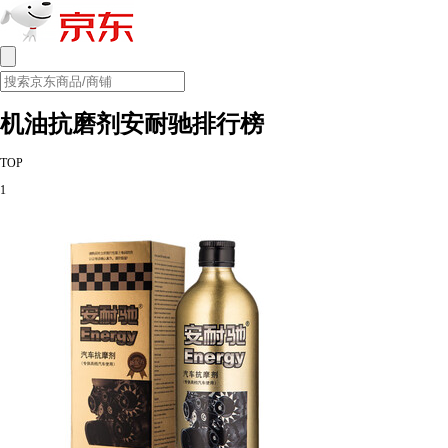
机油抗磨剂安耐驰排行榜
TOP
1