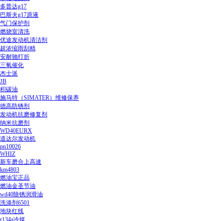
多普达g17
巴斯夫g17原液
气门保护剂
燃烧室清洗
优途发动机清洁剂
超浓缩雨刮精
安耐驰打折
三氧催化
杰士派
JB
积碳油
施马特（SIMATER）维修保养
德高防锈剂
发动机抗磨修复剂
纳米抗磨剂
WD40EURX
道达尔发动机
pn10026
WHIZ
新车磨合上高速
km4803
燃油宝正品
燃油金圣节油
wd40除锈润滑油
洗涤剂6501
地块红线
r134a冷媒