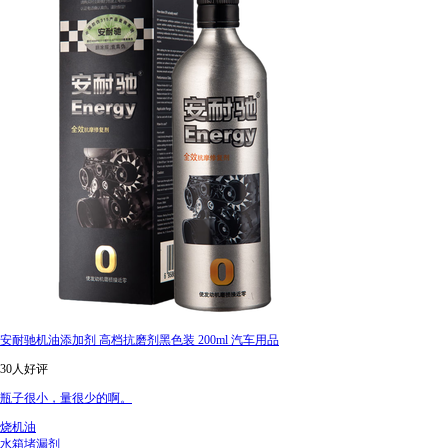
安耐驰机油添加剂 高档抗磨剂黑色装 200ml 汽车用品
30人好评
瓶子很小，量很少的啊。
烧机油
水箱堵漏剂