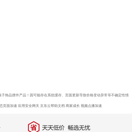
质猴子饰品摆件产品！因可能存在系统缓存、页面更新导致价格变动异常等不确定性情
态页面加速
应用安全网关
京东云帮助文档
商家成长
视频点播加速
省
天天低价，畅选无忧