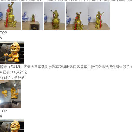
TOP
5
醉米（ZUIMI）齐天大圣车载香水汽车空调出风口风扇车内孙悟空饰品摆件网红猴子 金
¥
已有100人评论
收到了，是坏的
TOP
6