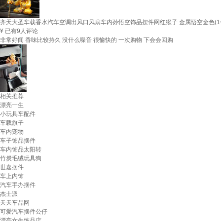
齐天大圣车载香水汽车空调出风口风扇车内孙悟空饰品摆件网红猴子 金属悟空金色(1包香
¥
已有9人评论
非常好闻 香味比较持久 没什么噪音 很愉快的 一次购物 下会会回购
相关推荐
漂亮一生
小玩具车配件
车载旗子
车内宠物
车子饰品摆件
车内饰品太阳转
竹炭毛绒玩具狗
世嘉摆件
车上内饰
汽车手办摆件
杰士派
天天车品网
可爱汽车摆件公仔
漂亮女生饰品店