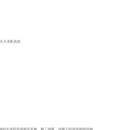
齐天大圣配底座
铜的光泽和质感都非常棒，雕工细腻，连猴子的表情都很传神