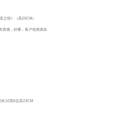
圣之悟》（高20CM）
有质感，好看，客户也很喜欢
10宽6总高23CM