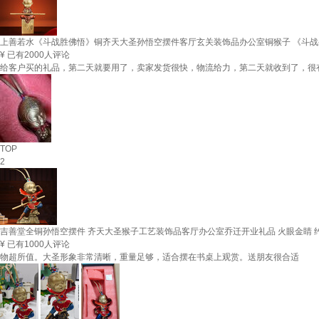
上善若水《斗战胜佛悟》铜齐天大圣孙悟空摆件客厅玄关装饰品办公室铜猴子 《斗战
¥
已有2000人评论
给客户买的礼品，第二天就要用了，卖家发货很快，物流给力，第二天就收到了，很
TOP
2
吉善堂全铜孙悟空摆件 齐天大圣猴子工艺装饰品客厅办公室乔迁开业礼品 火眼金睛 约长
¥
已有1000人评论
物超所值。大圣形象非常清晰，重量足够，适合摆在书桌上观赏。送朋友很合适