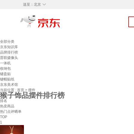
◇
送至：
北京
全部分类
京东知识库
品牌排行榜
普联摄像头
一体机
收纳包
键盘贴
键帽贴纸
京东美术馆
当前位置 :
首页
>
摆件
猴子饰品摆件排行榜
排名
热卖商品
热门点评晒单
TOP
1