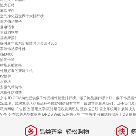
恒大石材
车除摆件
空气净化器世界十大排行榜
车内饰品垫子
复电话卡
车载狗狗垫
福睿斯摆件
好时新年京东定制款时运金盒 430g
车装饰品摆件佛
cat3406
油泥卡通
树脂炭雕价格
外形好看的智能手机
k2摆件
水香坊
安徽气球装饰
汽摆件防滑垫
京东JD.COM为您提供猴子饰品摆件销量排行榜、猴子饰品摆件哪个好、猴子饰品
况出现，如您发现活动商品标价或促销信息有异常，请您立即联系我们，以便我们及
私有网络
广告投放
通用文字识别
增值税发票识别
流数据总线
云上系统可扩展解决方
VPN
分布式关系型数据库 DRDS
Web 应用防火墙
广告热搜
分布式数据库 TiDB
视频
多
快
品类齐全，轻松购物
多仓