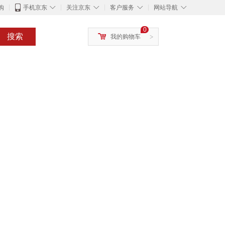
◇
◇
◇
◇
购
手机京东
关注京东
客户服务
网站导航
0
搜索
我的购物车
>