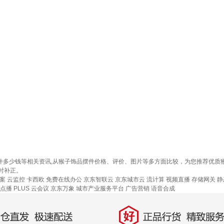
摆件多少钱等相关资讯,从猴子饰品摆件价格、评价、图片等多方面比较，为您推荐优
时补正。
案
云监控
卡西欧
免费在线办公
京东智联云
京东城市云
流计算
视频直播
存储网关
静
点播
PLUS 云会议
京东万象
城市产业服务平台
广告营销
语音合成
好
直发，极速配送
正品行货，精致服务