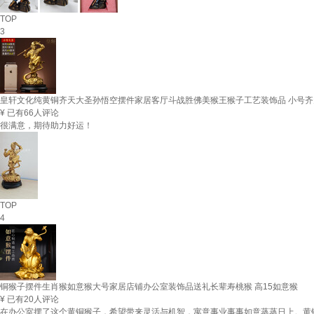
TOP
3
皇轩文化纯黄铜齐天大圣孙悟空摆件家居客厅斗战胜佛美猴王猴子工艺装饰品 小号
¥
已有66人评论
很满意，期待助力好运！
TOP
4
铜猴子摆件生肖猴如意猴大号家居店铺办公室装饰品送礼长辈寿桃猴 高15如意猴
¥
已有20人评论
在办公室摆了这个黄铜猴子，希望带来灵活与机智，寓意事业事事如意蒸蒸日上。黄