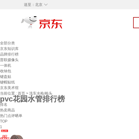
◇
送至：
北京
全部分类
京东知识库
品牌排行榜
普联摄像头
一体机
收纳包
键盘贴
键帽贴纸
京东美术馆
当前位置 :
首页
>
洗车水枪/枪头
pvc花园水管排行榜
排名
热卖商品
热门点评晒单
TOP
1