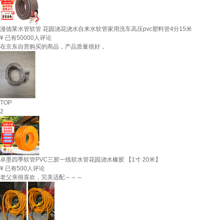
漫德莱水管软管 花园浇花浇水自来水软管家用洗车高压pvc塑料管4分15米
¥
已有50000人评论
在京东自营购买的商品，产品质量很好，
TOP
2
卓墨四季软管PVC三胶一线软水管花园浇水橡胶 【1寸 20米】
¥
已有500人评论
老父亲很喜欢，完美适配～～～