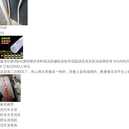
TOP
10
凝清坊家用pvc透明塑水管料高压防爆蛇皮软管花园浇花洗车防冻加厚软管 6分内径20
¥
已有20000人评论
这是第三次购买了，和上两次质量是一样的，质量上是有保障的，数量够京东平台上
相关推荐
洗汽车水管
软管水管洗车
喷头清洗机
洗车龙卷风