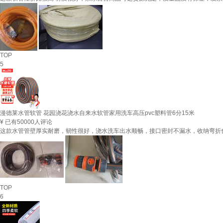
TOP
5
漫德莱水管软管 花园浇花浇水自来水软管家用洗车高压pvc塑料管6分15米
¥
已有50000人评论
这款水管管壁厚实耐磨，韧性很好，浇水洗车出水顺畅，接口密封不漏水，收纳弯折
TOP
6