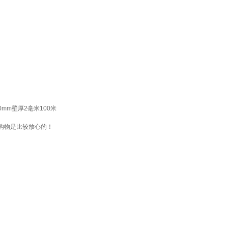
mm壁厚2毫米100米
购物是比较放心的！