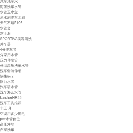
汽车洗车水
海蓝洗车水管
水管卫水宝
通水刷洗车水刷
天气不错F106
水管套
杰士派
SPORTIVA美容清洗
冲车器
4分洗车管
分家用水管
压力伸缩管
伸缩高压洗车水管
洗车套装伸缩
快接头 2
阳台水管
汽车喷水管
洗车海蓝水管
karcherHR25
洗车工具推荐
车工 具
空调用多少度电
pvc水管价位
高压冲地
自家洗车