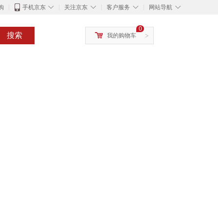
◇
◇
◇
◇
购
手机京东
关注京东
客户服务
网站导航
0
搜索
我的购物车
>