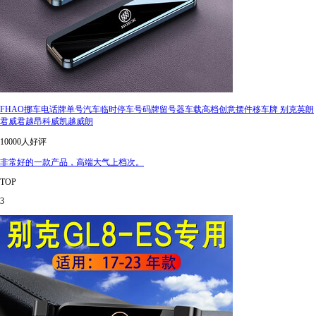
FHAO挪车电话牌单号汽车临时停车号码牌留号器车载高档创意摆件移车牌 别克英朗
君威君越昂科威凯越威朗
10000人好评
非常好的一款产品，高端大气上档次。
TOP
3