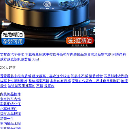
艾黎森汽车香水 车载香薰座式中控摆件高档车内装饰品除异味清新空气剂 别克昂科
威君越威朗凯越君威 30ml
200人好评
香薰看起来很有质感,档次很高，喜欢这个味道,闻起来不腻,清香感觉,不是那种浓烈的,
放车上也是刚刚好,整体感觉不错,非常的有质感,安装在仪表台，尺寸也是刚刚好,物流
很快,味道是客服推荐的,不错,很喜欢
内装饰品摆件
米奇汽车内饰
车载毛绒公仔
小车佛摆件
福红水晶玛瑙
漂亮一生
车内饰品太阳
车载饰品动物