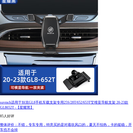
suvmch适用于别克GL8手机车载支架专用25S/28T/652/653T艾维亚导航支架 20-23款
GL8652T -【星耀黑】
85人好评
整体评价：不错，专车专用，特意买的是对着吹风口的，夏天不怕热，卡的挺稳，开
车也不会掉