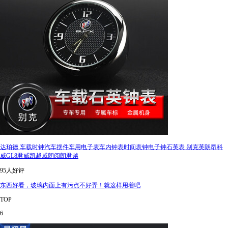
达珀德 车载时钟汽车摆件车用电子表车内钟表时间表钟电子钟石英表 别克英朗昂科
威GL8君威凯越威朗阅朗君越
95人好评
东西好看，玻璃内面上有污点不好弄！就这样用着吧
TOP
6