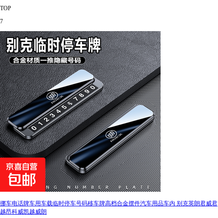
TOP
7
挪车电话牌车用车载临时停车号码移车牌高档合金摆件汽车用品车内 别克英朗君威君
越昂科威凯越威朗