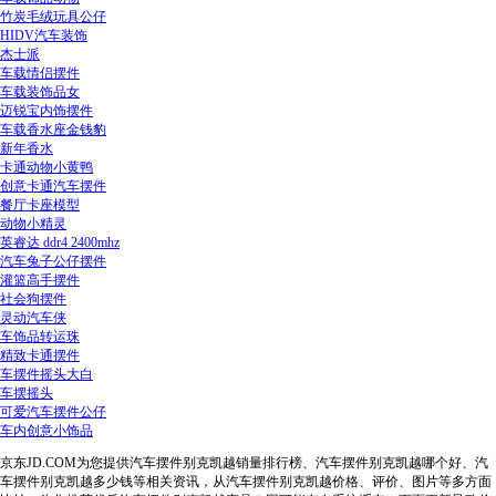
竹炭毛绒玩具公仔
HIDV汽车装饰
杰士派
车载情侣摆件
车载装饰品女
迈锐宝内饰摆件
车载香水座金钱豹
新年香水
卡通动物小黄鸭
创意卡通汽车摆件
餐厅卡座模型
动物小精灵
英睿达 ddr4 2400mhz
汽车兔子公仔摆件
灌篮高手摆件
社会狗摆件
灵动汽车侠
车饰品转运珠
精致卡通摆件
车摆件摇头大白
车摆摇头
可爱汽车摆件公仔
车内创意小饰品
京东JD.COM为您提供汽车摆件别克凯越销量排行榜、汽车摆件别克凯越哪个好、汽
车摆件别克凯越多少钱等相关资讯，从汽车摆件别克凯越价格、评价、图片等多方面