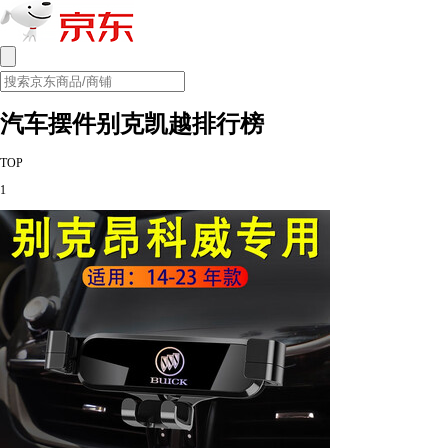
汽车摆件别克凯越排行榜
TOP
1