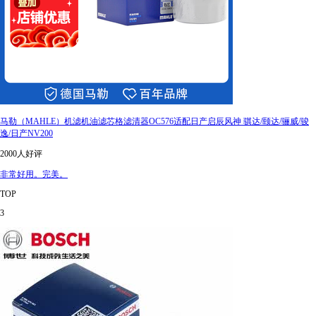
马勒（MAHLE）机滤机油滤芯格滤清器OC576适配日产启辰风神 骐达/颐达/骊威/骏
逸/日产NV200
2000人好评
非常好用。完美。
TOP
3