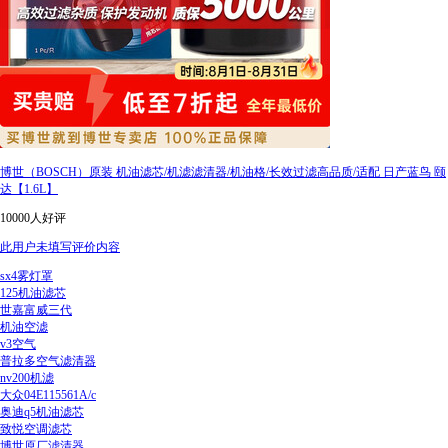
博世（BOSCH）原装 机油滤芯/机滤滤清器/机油格/长效过滤高品质/适配 日产蓝鸟 颐
达【1.6L】
10000人好评
此用户未填写评价内容
sx4雾灯罩
125机油滤芯
世嘉富威三代
机油空滤
v3空气
普拉多空气滤清器
nv200机滤
大众04E115561A/c
奥迪q5机油滤芯
致悦空调滤芯
博世原厂滤清器