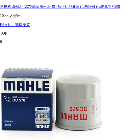
博世机滤/机油滤芯/滤清器/机油格 适用于 尼桑日产玛驰/颐达/骏逸/NV200
10000人好评
刚收到，期待安装
TOP
8