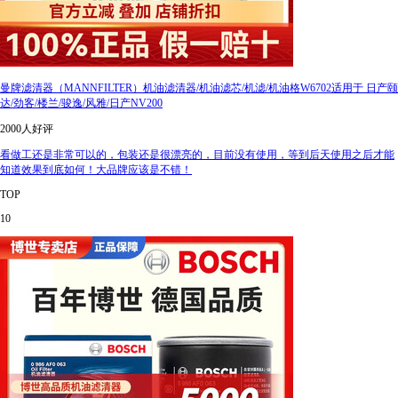
曼牌滤清器（MANNFILTER）机油滤清器/机油滤芯/机滤/机油格W6702适用于 日产颐
达/劲客/楼兰/骏逸/风雅/日产NV200
2000人好评
看做工还是非常可以的，包装还是很漂亮的，目前没有使用，等到后天使用之后才能
知道效果到底如何！大品牌应该是不错！
TOP
10