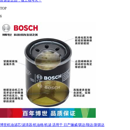
应该是正品，做工很考究！
TOP
6
博世机油滤芯/滤清器/机油格/机滤 适用于 日产骊威/骐达/颐达/新骐达