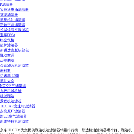
P滤清器
宝捷途燃油滤清器
莱琥滤清器
博粤机油滤清器
正炫空调滤清器
长城炫丽空调滤芯
宝孚l398a
kn空气格
箭牌滤清器
新骐达直版钥匙包
悦动空调
x3空调滤
众泰5008机油滤芯
麦柯斯
切诺基 2500
博世大众
NGK空气滤清器
九代思域机滤
机滤颐达
景程机油滤芯
TEXTAR变速箱滤清器
点缤原厂滤清器
旗云1空气滤清器
新维特拉机油滤芯
京东JD.COM为您提供颐达机油滤清器销量排行榜、颐达机油滤清器哪个好、颐达机