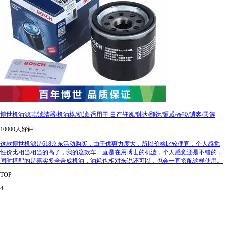
博世机油滤芯/滤清器/机油格/机滤 适用于 日产轩逸/骐达/颐达/骊威/奇骏/逍客/天籁
10000人好评
这款博世机滤是618京东活动购买，由于优惠力度大，所以价格比较便宜，个人感觉
性价比相当相当的高了，我的这款车一直是在用博世的机滤，个人感觉还是不错的，
同时搭配的是嘉实多全合成机油，油耗也相对来说还可以，也会一直搭配这样使用。
TOP
4