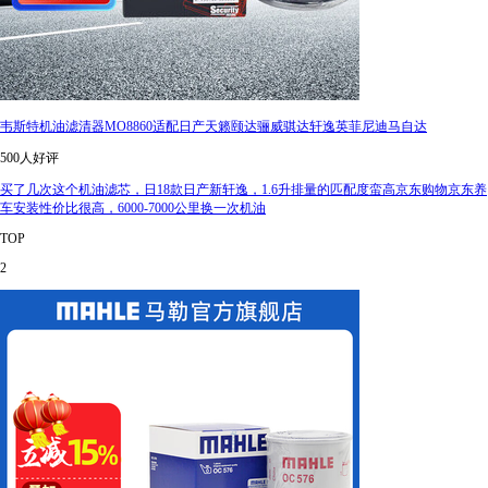
韦斯特机油滤清器MO8860适配日产天籁颐达骊威骐达轩逸英菲尼迪马自达
500人好评
买了几次这个机油滤芯，日18款日产新轩逸，1.6升排量的匹配度蛮高京东购物京东养
车安装性价比很高，6000-7000公里换一次机油
TOP
2