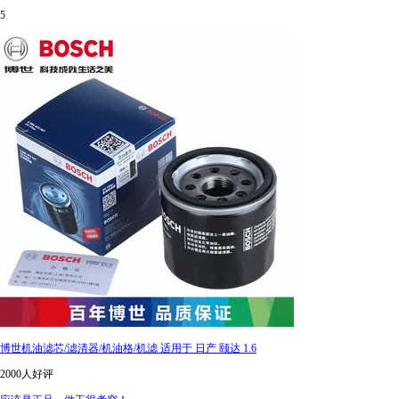
5
博世机油滤芯/滤清器/机油格/机滤 适用于 日产 颐达 1.6
2000人好评