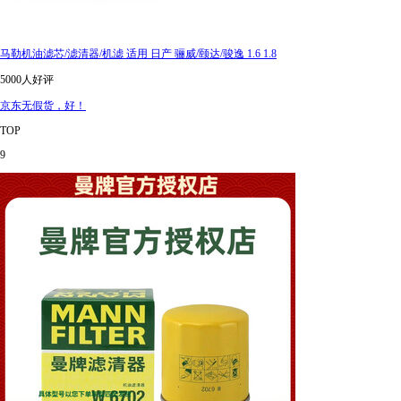
马勒机油滤芯/滤清器/机滤 适用 日产 骊威/颐达/骏逸 1.6 1.8
5000人好评
京东无假货，好！
TOP
9