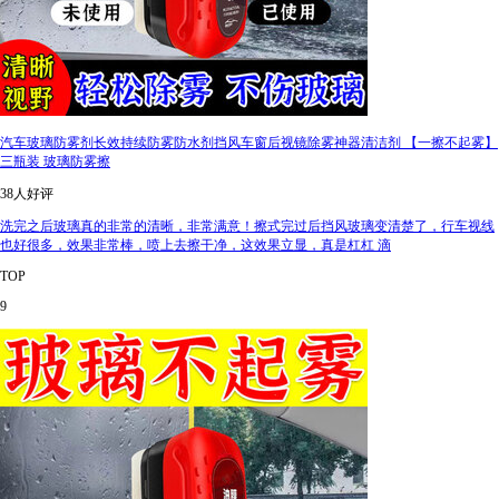
汽车玻璃防雾剂长效持续防雾防水剂挡风车窗后视镜除雾神器清洁剂 【一擦不起雾】
三瓶装 玻璃防雾擦
38人好评
洗完之后玻璃真的非常的清晰，非常满意！擦式完过后挡风玻璃变清楚了，行车视线
也好很多，效果非常棒，喷上去擦干净，这效果立显，真是杠杠 滴
TOP
9