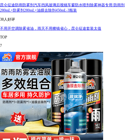
昆仑征途防雨防雾剂汽车挡风玻璃后视镜车窗防水喷剂除雾神器专用 防雨剂
280mL+防雾剂280mL+油膜去除剂450mL-3瓶装
38人好评
不用开空调除雾省油，雨天不用擦镜省心，昆仑征途套装太值
TOP
7