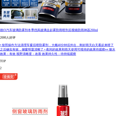
德仆汽车玻璃防雾剂冬季挡风玻璃去起雾防雨喷剂后视镜防雨神器260ml
2000人好评
• 按照操作方法清理车窗后喷防雾剂，大概40分钟后外出，刚好雨天白天看起来喷了
之后确实有效，侧窗明显清晰了 • 夜间的效果和雨天使用可维持的效果待观察👀 驱水
效果：有效 视野清晰度：改善 效果持久性：待持续观察
TOP
2