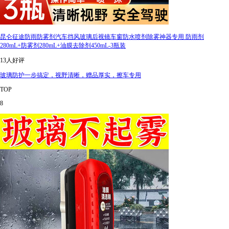
昆仑征途防雨防雾剂汽车挡风玻璃后视镜车窗防水喷剂除雾神器专用 防雨剂
280mL+防雾剂280mL+油膜去除剂450mL-3瓶装
13人好评
玻璃防护一步搞定，视野清晰，赠品厚实，擦车专用
TOP
8