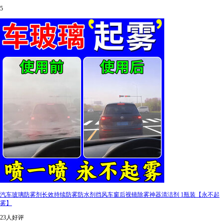
5
汽车玻璃防雾剂长效持续防雾防水剂挡风车窗后视镜除雾神器清洁剂 1瓶装【永不起
雾】
23人好评