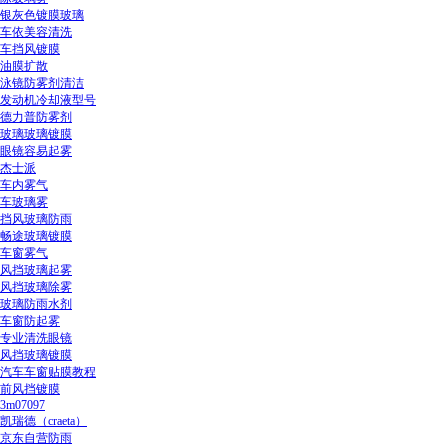
银灰色镀膜玻璃
车依美容清洗
车挡风镀膜
油膜扩散
泳镜防雾剂清洁
发动机冷却液型号
德力普防雾剂
玻璃玻璃镀膜
眼镜容易起雾
杰士派
车内雾气
车玻璃雾
挡风玻璃防雨
畅途玻璃镀膜
车窗雾气
风挡玻璃起雾
风挡玻璃除雾
玻璃防雨水剂
车窗防起雾
专业清洗眼镜
风挡玻璃镀膜
汽车车窗贴膜教程
前风挡镀膜
3m07097
凯瑞德（craeta）
京东自营防雨