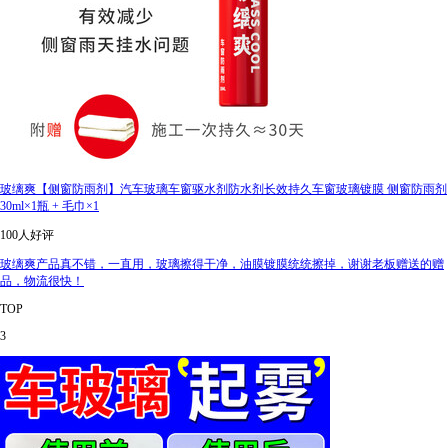
玻缡爽【侧窗防雨剂】汽车玻璃车窗驱水剂防水剂长效持久车窗玻璃镀膜 侧窗防雨剂
30ml×1瓶 + 毛巾×1
100人好评
玻缡爽产品真不错，一直用，玻璃擦得干净，油膜镀膜统统擦掉，谢谢老板赠送的赠
品，物流很快！
TOP
3