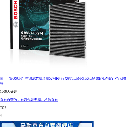
博世（BOSCH）空调滤芯滤清器5274风行SX6/T5L/M6/X5/X6/哈弗H7L/WEY VV7/P8
等
1000人好评
京东自营的，东西包装无损。相信京东
TOP
4