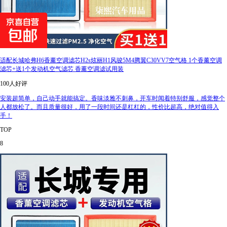
适配长城哈弗H6香薰空调滤芯H2s炫丽H1风骏5M4腾翼C30VV7空气格 1个香薰空调
滤芯+送1个发动机空气滤芯 香薰空调滤试用装
100人好评
安装超简单，自己动手就能搞定。香味淡雅不刺鼻，开车时闻着特别舒服，感觉整个
人都放松了。而且质量很好，用了一段时间还是杠杠的，性价比超高，绝对值得入
手！
TOP
8