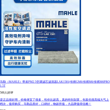
马勒（MAHLE）带炭PM2.5空调滤芯滤清器LAK1581(传祺GM6/传祺M6/传祺M6PRO
1.5T
500人好评
是正品很好用，价格便宜了很多，性价比超高，真的特别划算，包装也很高端大气上
档次，值得购买，马勒品质好，口碑好，物超所值，大品牌值得信赖！