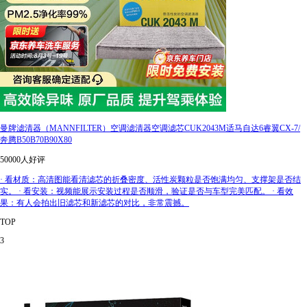
曼牌滤清器（MANNFILTER）空调滤清器空调滤芯CUK2043M适马自达6睿翼CX-7/
奔腾B50B70B90X80
50000人好评
· 看材质：高清图能看清滤芯的折叠密度、活性炭颗粒是否饱满均匀、支撑架是否结
实。 · 看安装：视频能展示安装过程是否顺滑，验证是否与车型完美匹配。 · 看效
果：有人会拍出旧滤芯和新滤芯的对比，非常震撼。
TOP
3