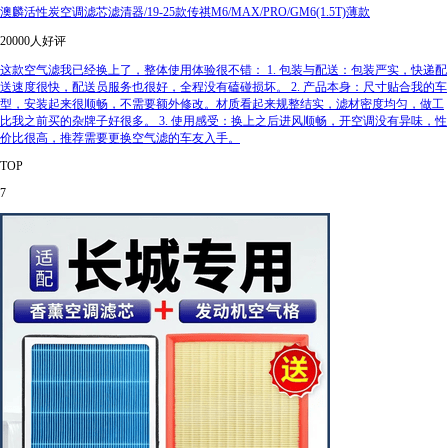
澳麟活性炭空调滤芯滤清器/19-25款传祺M6/MAX/PRO/GM6(1.5T)薄款
20000人好评
这款空气滤我已经换上了，整体使用体验很不错： 1. 包装与配送：包装严实，快递配
送速度很快，配送员服务也很好，全程没有磕碰损坏。 2. 产品本身：尺寸贴合我的车
型，安装起来很顺畅，不需要额外修改。材质看起来规整结实，滤材密度均匀，做工
比我之前买的杂牌子好很多。 3. 使用感受：换上之后进风顺畅，开空调没有异味，性
价比很高，推荐需要更换空气滤的车友入手。
TOP
7