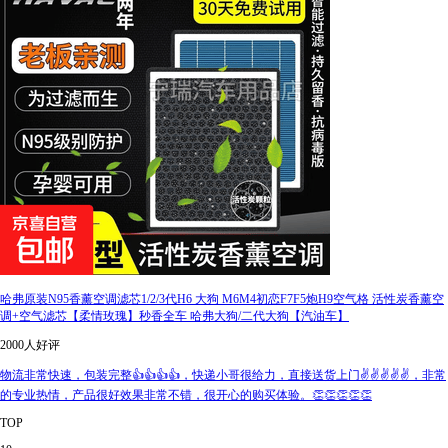
哈弗原装N95香薰空调滤芯1/2/3代H6 大狗 M6M4初恋F7F5炮H9空气格 活性炭香薰空
调+空气滤芯【柔情玫瑰】秒香全车 哈弗大狗/二代大狗【汽油车】
2000人好评
物流非常快速，包装完整👍👍👍👍，快递小哥很给力，直接送货上门✌✌✌✌✌，非常
的专业热情，产品很好效果非常不错，很开心的购买体验。👏👏👏👏👏
TOP