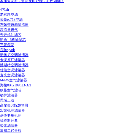
家服务友好，售后及时处理，好评如潮！
4芯xlr
老君越空滤
帝豪ec718空滤
东领变速箱滤清器
高流量进气
奔奔机油滤芯
朗逸1.6机油滤芯
三菱樱花
乐驰spark
新奥拓空调滤清器
卡沃原厂滤清器
酷斯特空调滤清器
优信空调滤清器
麦光空调滤清器
M&W空气滤清器
海拉8XG199623-321
欧曼空气滤芯
极护滤清器
思域三滤
高尔夫6改r20包围
宏光机油滤清器
菱悦专用机油
福克斯经典
极体滤清器
富威二代景程