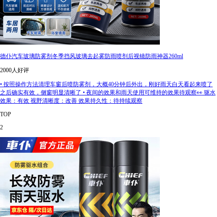
德仆汽车玻璃防雾剂冬季挡风玻璃去起雾防雨喷剂后视镜防雨神器260ml
2000人好评
• 按照操作方法清理车窗后喷防雾剂，大概40分钟后外出，刚好雨天白天看起来喷了
之后确实有效，侧窗明显清晰了 • 夜间的效果和雨天使用可维持的效果待观察👀 驱水
效果：有效 视野清晰度：改善 效果持久性：待持续观察
TOP
2