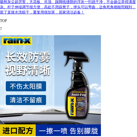
吸附灰尘超厉害，天花板、吊顶、踢脚线缝隙的浮灰一扫就干净，不会扬尘弄得满屋
灰。杆子伸缩调节很方便，高处不用踩凳子，掸头可以弯曲，边角死角都能照顾到，
脏了直接水洗晾干，重复用很划算，居家清洁必备！
TOP
7