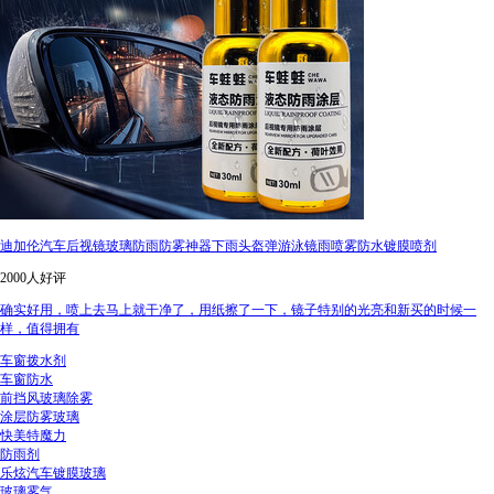
迪加伦汽车后视镜玻璃防雨防雾神器下雨头盔弹游泳镜雨喷雾防水镀膜喷剂
2000人好评
确实好用，喷上去马上就干净了，用纸擦了一下，镜子特别的光亮和新买的时候一
样，值得拥有
车窗拨水剂
车窗防水
前挡风玻璃除雾
涂层防雾玻璃
快美特魔力
防雨剂
乐炫汽车镀膜玻璃
玻璃雾气