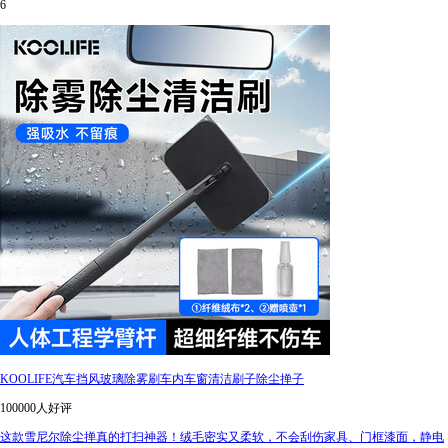
6
KOOLIFE汽车挡风玻璃除雾刷车内车窗清洁刷子除尘掸子
100000人好评
这款雪尼尔除尘掸真的打扫神器！绒毛密实又柔软，不会刮伤家具、门框漆面，静电