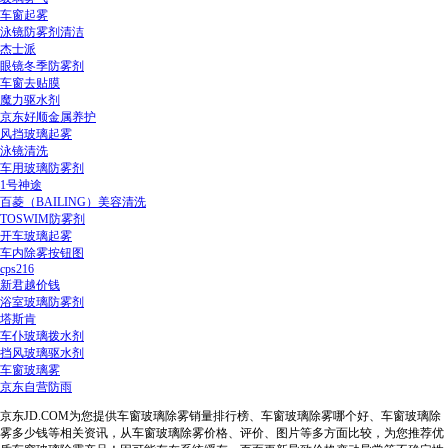
车窗起雾
泳镜防雾剂清洁
杰士派
眼镜冬季防雾剂
车窗去贴膜
魔力驱水剂
京东好顺金属养护
风挡玻璃起雾
泳镜清洗
车用玻璃防雾剂
1号神途
百菱（BAILING）美容清洗
TOSWIM防雾剂
开车玻璃起雾
车内除雾按钮图
cps216
新君越价钱
浴室玻璃防雾剂
塔斯肯
车仆玻璃拨水剂
挡风玻璃驱水剂
车窗玻璃雾
京东自营防雨
京东JD.COM为您提供车窗玻璃除雾销量排行榜、车窗玻璃除雾哪个好、车窗玻璃除
雾多少钱等相关资讯，从车窗玻璃除雾价格、评价、图片等多方面比较，为您推荐优