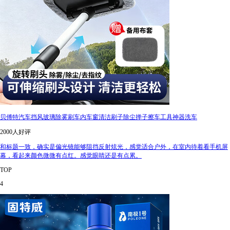
贝傅特汽车挡风玻璃除雾刷车内车窗清洁刷子除尘掸子擦车工具神器洗车
2000人好评
和标题一致，确实是偏光镜能够阻挡反射炫光，感觉适合户外，在室内待着看手机屏
幕，看起来颜色微微有点红。感觉眼睛还是有点累。
TOP
4