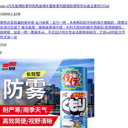
rain·x汽车玻璃防雾剂挡风玻璃车窗除雾剂眼镜防雾喷剂头盔去雾剂355ml
100000人好评
果然还是权威的更好使 去污效果：去污一绝，本来雨刮刮不到的地方很糙的，喷两次
全清洁完成了 驱水效果：驱雨效果很不错，中到大雨40内都不用雨刮 使用便捷性：
很便捷，就是一喷一擦基本ok，不过估计持久性会没那种涂抹旧，之前soft99是大半
年才涂一次
TOP
8