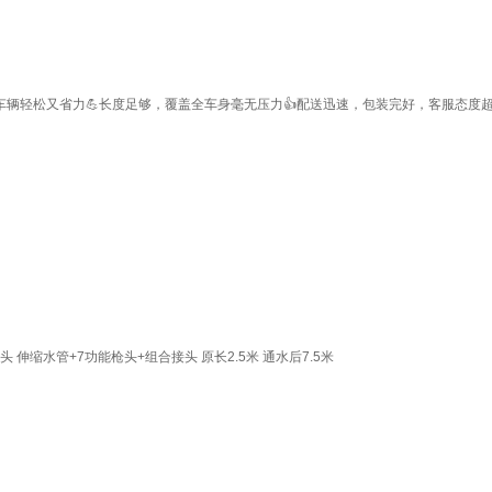
辆轻松又省力💪长度足够，覆盖全车身毫无压力👍配送迅速，包装完好，客服态度超
伸缩水管+7功能枪头+组合接头 原长2.5米 通水后7.5米