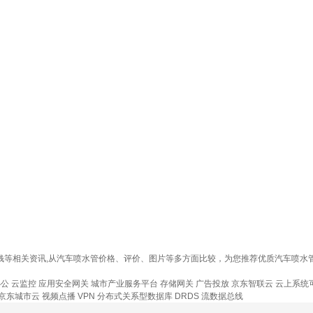
少钱等相关资讯,从汽车喷水管价格、评价、图片等多方面比较，为您推荐优质汽车喷
办公
云监控
应用安全网关
城市产业服务平台
存储网关
广告投放
京东智联云
云上系统
京东城市云
视频点播
VPN
分布式关系型数据库 DRDS
流数据总线