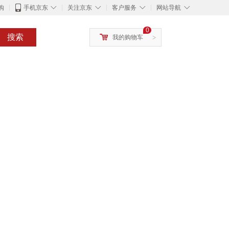
◇
◇
◇
◇
购
手机京东
关注京东
客户服务
网站导航
0
搜索
我的购物车
>