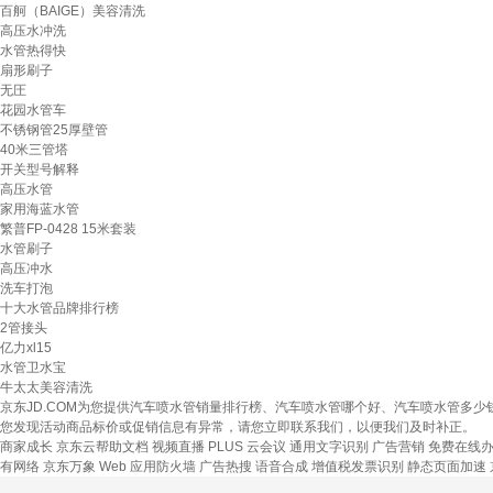
百舸（BAIGE）美容清洗
高压水冲洗
水管热得快
扇形刷子
无圧
花园水管车
不锈钢管25厚壁管
40米三管塔
开关型号解释
高压水管
家用海蓝水管
繁普FP-0428 15米套装
水管刷子
高压冲水
洗车打泡
十大水管品牌排行榜
2管接头
亿力xl15
水管卫水宝
牛太太美容清洗
京东JD.COM为您提供汽车喷水管销量排行榜、汽车喷水管哪个好、汽车喷水管多
您发现活动商品标价或促销信息有异常，请您立即联系我们，以便我们及时补正。
商家成长
京东云帮助文档
视频直播
PLUS 云会议
通用文字识别
广告营销
免费在线
有网络
京东万象
Web 应用防火墙
广告热搜
语音合成
增值税发票识别
静态页面加速