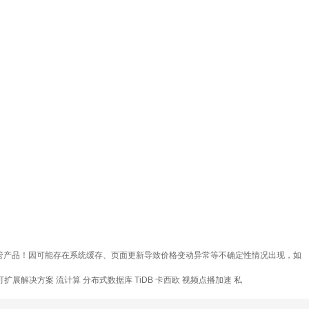
水管产品！因可能存在系统缓存、页面更新导致价格变动异常等不确定性情况出现，如
可扩展解决方案
流计算
分布式数据库 TiDB
卡西欧
视频点播加速
私