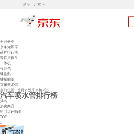
◇
送至：
北京
全部分类
京东知识库
品牌排行榜
普联摄像头
一体机
收纳包
键盘贴
键帽贴纸
京东美术馆
当前位置 :
首页
>
洗车水枪/枪头
汽车喷水管排行榜
排名
热卖商品
热门点评晒单
TOP
1