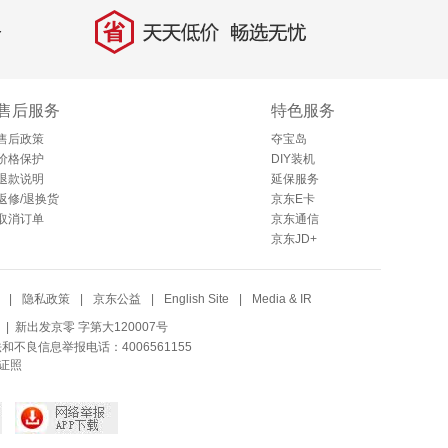
省
天天低价，畅选无忧
售后服务
特色服务
售后政策
夺宝岛
价格保护
DIY装机
退款说明
延保服务
返修/退换货
京东E卡
取消订单
京东通信
京东JD+
|
隐私政策
|
京东公益
|
English Site
|
Media & IR
| 新出发京零 字第大120007号
法和不良信息举报电话：4006561155
证照