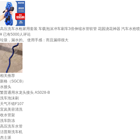
高压洗车水枪家用套装 车载泡沫冲车刷车3倍伸缩水管软管 花园浇花神器 汽车水抢喷头
¥
已有5000人评论
垃圾，漏水的。 使用手感：而且漏得很大
相关推荐
新格（SGCB）
水接头
繁普通用水龙头接头 AS028-B
洗车泡沫刷
天气不错F107
宜岚美容清洗
收水管架
洗车防冻
高压洗车水管
洁普斯洗车机
杰士派