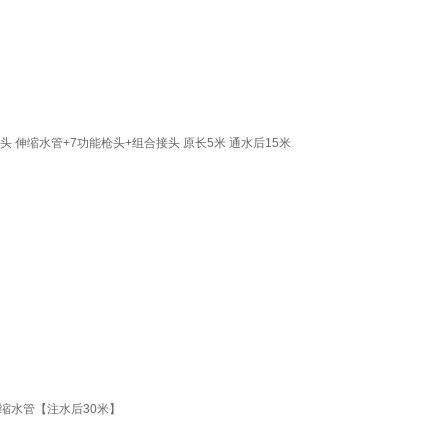
 伸缩水管+7功能枪头+组合接头 原长5米 通水后15米
缩水管【注水后30米】