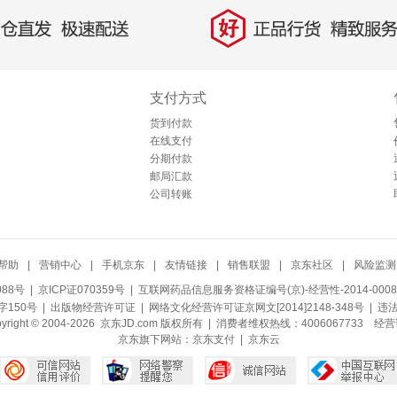
好
直发，极速配送
正品行货，精致服务
支付方式
货到付款
在线支付
分期付款
邮局汇款
公司转账
帮助
|
营销中心
|
手机京东
|
友情链接
|
销售联盟
|
京东社区
|
风险监测
088号
| 京ICP证070359号 |
互联网药品信息服务资格证编号(京)-经营性-2014-0008
150号 |
出版物经营许可证
|
网络文化经营许可证京网文[2014]2148-348号
| 违
pyright © 2004-2026 京东JD.com 版权所有 | 消费者维权热线：4006067733
经营
京东旗下网站：
京东支付
|
京东云