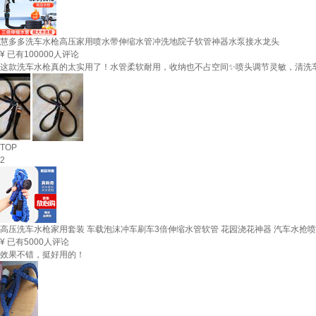
慧多多洗车水枪高压家用喷水带伸缩水管冲洗地院子软管神器水泵接水龙头
¥
已有100000人评论
这款洗车水枪真的太实用了！水管柔软耐用，收纳也不占空间✨喷头调节灵敏，清洗车
TOP
2
高压洗车水枪家用套装 车载泡沫冲车刷车3倍伸缩水管软管 花园浇花神器 汽车水抢喷头 
¥
已有5000人评论
效果不错，挺好用的！