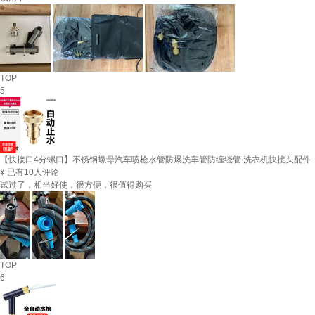
TOP
5
【快接口4分螺口】不锈钢螺母汽车喷枪水管防爆洗车管防缠绕管 洗衣机快接头配件
¥
已有10人评论
试过了，相当好使，很方便，很值得购买
TOP
6