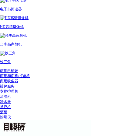
电子书阅读器
HD高清摄像机
步步高家教机
铁三角
商用电磁炉
商用和面机/打蛋机
商用吸尘器
延保服务
衣物护理机
清洁机
净水器
足疗机
酒柜
除螨仪