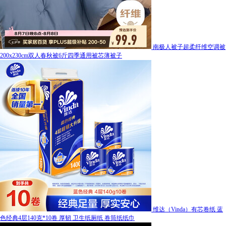
南极人被子超柔纤维空调被
200x230cm双人春秋被6斤四季通用被芯薄被子
维达（Vinda）有芯卷纸 蓝
色经典4层140克*10卷 厚韧 卫生纸厕纸 卷筒纸纸巾