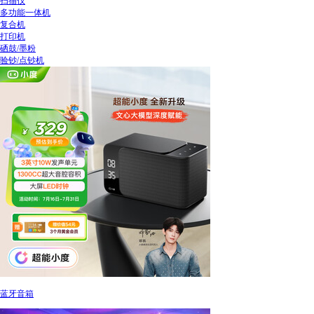
扫描仪
多功能一体机
复合机
打印机
硒鼓/墨粉
验钞/点钞机
蓝牙音箱