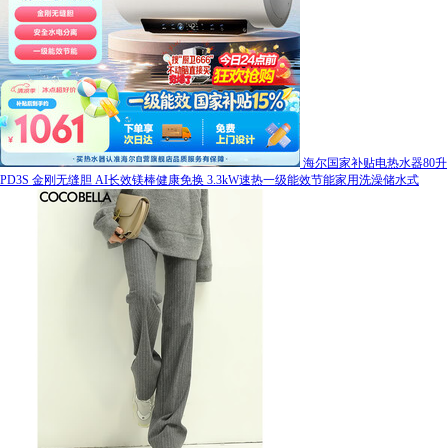
海尔国家补贴电热水器80升
PD3S 金刚无缝胆 AI长效镁棒健康免换 3.3kW速热一级能效节能家用洗澡储水式