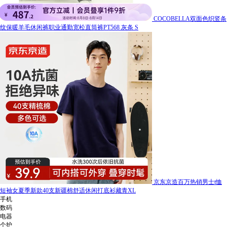
COCOBELLA双面色织竖条
纹保暖羊毛休闲裤职业通勤宽松直筒裤PT568 灰条 S
京东京造百万热销男士t恤
短袖女夏季新款40支新疆棉舒适休闲打底衫藏青XL
手机
数码
电器
个护