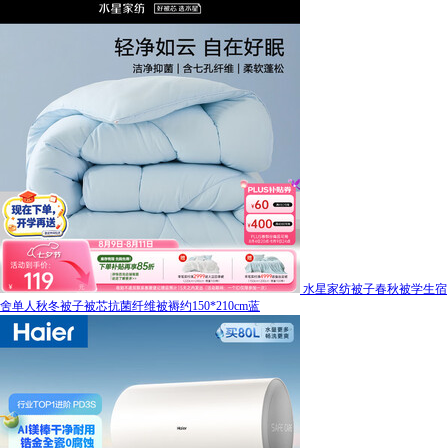
水星家纺被子春秋被学生宿
舍单人秋冬被子被芯抗菌纤维被褥约150*210cm蓝