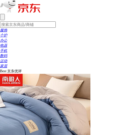
服饰
个护
办公
电器
手机
数码
运动
家居
Best
京东优评